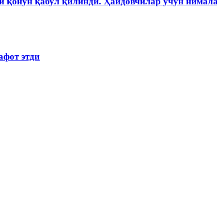
и қонун қабул қилинди. Ҳайдовчилар учун нимала
афот этди