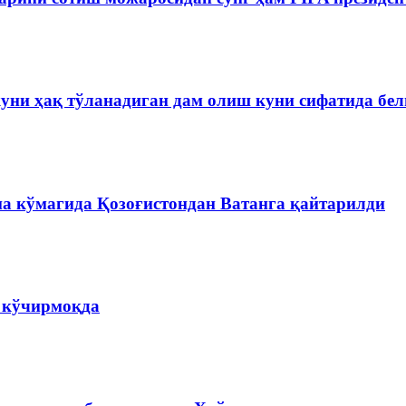
куни ҳақ тўланадиган дам олиш куни сифатида бе
на кўмагида Қозоғистондан Ватанга қайтарилди
а кўчирмоқда