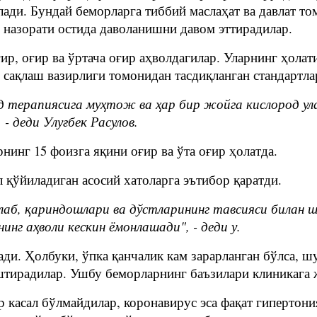
ади. Бундай беморларга тиббий маслаҳат ва давлат то
назорати остида даволанишни давом эттирадилар.
ир, оғир ва ўртача оғир аҳволдагилар. Уларнинг ҳолат
 сақлаш вазирлиги томонидан тасдиқланган стандартла
д терапиясига муҳтож ва ҳар бир жойга кислород улан
- деди Улуғбек Расулов.
нинг 15 фоизга яқини оғир ва ўта оғир ҳолатда.
қўйиладиган асосий хатоларга эътибор қаратди.
лаб, қариндошлари ва дўстларининг тавсияси билан
г аҳволи кескин ёмонлашади", - деди у.
ди. Ҳолбуки, ўпка қанчалик кам зарарланган бўлса, ш
штирадилар. Ушбу беморларнинг баъзилари клиникага 
касал бўлмайдилар, коронавирус эса фақат гипертония