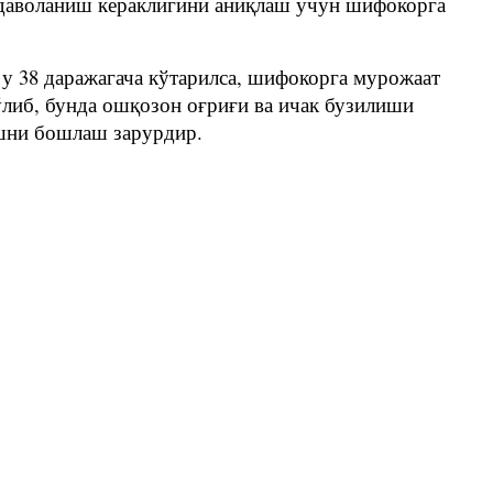
а даволаниш кераклигини аниқлаш учун шифокорга
 у 38 даражагача кўтарилса, шифокорга мурожаат
ўлиб, бунда ошқозон оғриғи ва ичак бузилиши
ишни бошлаш зарурдир.