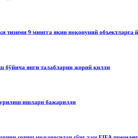
ки тизими 9 мингга яқин ноқонуний объектларга 
ш бўйича янги талабларни жорий қилди
 қурилиш ишлари бажарилди
рини сотиш можаросидан сўнг ҳам FIFA президен