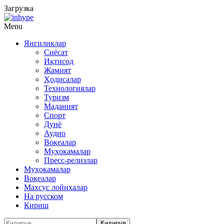
Загрузка
Menu
Янгиликлар
Сиёсат
Иқтисод
Жамият
Ҳодисалар
Технологиялар
Туризм
Маданият
Спорт
Дунё
Аудио
Воқеалар
Муҳокамалар
Пресс-релизлар
Муҳокамалар
Воқеалар
Махсус лойиҳалар
На русском
Кириш