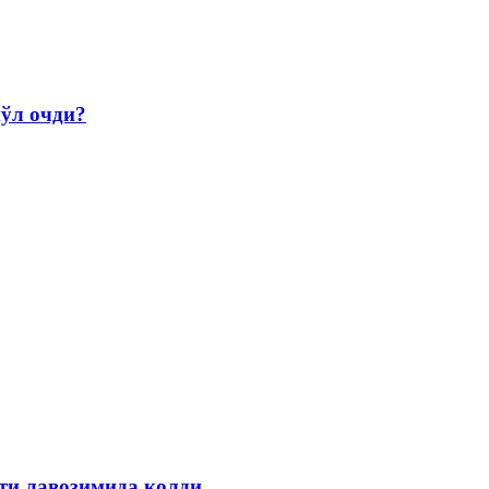
йўл очди?
ти лавозимида қолди