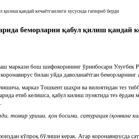
ида беморларни қабул қилиш қандай ке
аш маркази бош шифокорининг ўринбосари Улуғбек Ра
оронавирус билан уйда даволанаётган беморларнинг а
илишича, марказ Тошкент шаҳри ва вилоятидан тез тиб
арида етиб келишса, қабул килиш пунктида тез ёрдам 
.
ди, томир уриши, қон босими, сатурация (қоннинг ки
фоиздан кўпроқ бўлиши керак. Агар коронавирусда сат