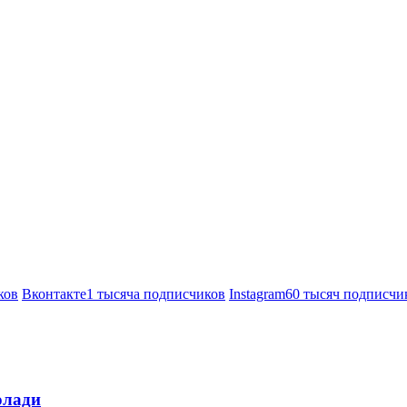
ков
Вконтакте
1 тысяча подписчиков
Instagram
60 тысяч подписчи
олади