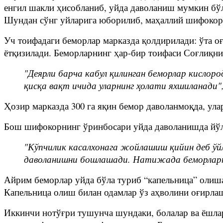
енгил шакли ҳисобланиб, уйда даволаниш мумкин бўл
Шундан сўнг уйларига юборилиб, маҳаллий шифокор 
Уч тоифадаги беморлар марказда қолдирилади: ўта оғ
ётқизилади. Беморларнинг ҳар-бир тоифаси Соғлиқни
"Деярли барча кабул қилинган беморлар кислоро
қисқа вақт ичида уларнинг ҳолати яхшиланади", 
Ҳозир марказда 300 га яқин бемор даволанмоқда, улар
Бош шифокорнинг ўринбосари уйда даволанишда йўл 
"Кўпчилик касалхонага жойлашиш қийин деб ўй
даволанишни бошлашади. Натижада беморларнин
Айрим беморлар уйда бўла туриб “капельница” олиша
Капельница олиш билан одамлар ўз аҳволини оғирла
Иккинчи нотўғри тушунча шундаки, болалар ва ёшлар 