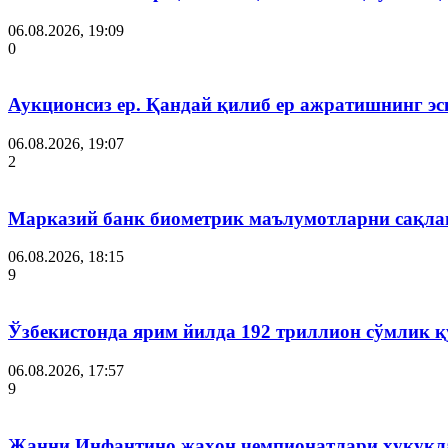
06.08.2026, 19:09
0
Аукционсиз ер. Қандай қилиб ер ажратишнинг эс
06.08.2026, 19:07
2
Марказий банк биометрик маълумотларни сақла
06.08.2026, 18:15
9
Ўзбекистонда ярим йилда 192 триллион сўмлик
06.08.2026, 17:57
9
Жанни Инфантино жаҳон чемпионатлари ҳуқуқла