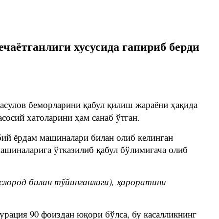
чаётганлиги хусусида гапириб берди
сулов беморларини қабул қилиш жараёни ҳақида
сосий хатоларини ҳам санаб ўтган.
бий ёрдам машиналари билан олиб келинган
машиналарига ўтказилиб қабул бўлимигача олиб
слород билан тўйинганлиги), ҳароратини
урация 90 фоиздан юқори бўлса, бу касалликнинг