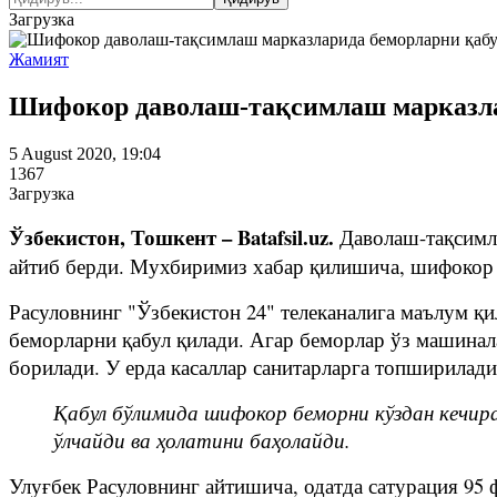
Загрузка
Жамият
Шифокор даволаш-тақсимлаш марказлар
5 August 2020, 19:04
1367
Загрузка
Ўзбекистон, Тошкент – Batafsil.uz.
Даволаш-тақсимл
айтиб берди. Мухбиримиз хабар қилишича, шифокор к
Расуловнинг "Ўзбекистон 24" телеканалига маълум қ
беморларни қабул қилади. Агар беморлар ўз машинал
борилади. У ерда касаллар санитарларга топширилади
Қабул бўлимида шифокор беморни кўздан кечира
ўлчайди ва ҳолатини баҳолайди.
Улуғбек Расуловнинг айтишича, одатда сатурация 95 