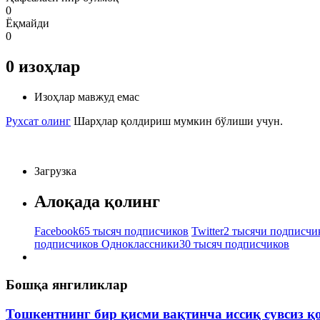
0
Ёқмайди
0
0
изоҳлар
Изоҳлар мавжуд емас
Рухсат олинг
Шарҳлар қолдириш мумкин бўлиши учун.
Загрузка
Алоқада қолинг
Facebook
65 тысяч подписчиков
Twitter
2 тысячи подписчи
подписчиков
Одноклассники
30 тысяч подписчиков
Бошқа янгиликлар
Тошкентнинг бир қисми вақтинча иссиқ сувсиз қ