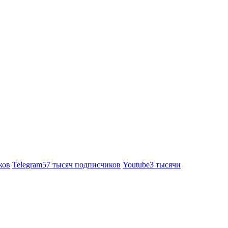
ков
Telegram
57 тысяч подписчиков
Youtube
3 тысячи