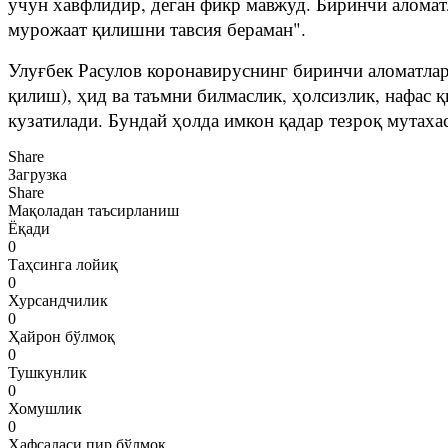
учун хавфлидир, деган фикр мавжуд. Биринчи аломат
мурожаат қилишни тавсия бераман".
Улуғбек Расулов коронавируснинг биринчи аломатлар
қилиш), ҳид ва таъмни билмаслик, ҳолсизлик, нафас
кузатилади. Бундай ҳолда имкон қадар тезроқ мутах
Share
Загрузка
Share
Мақоладан таъсирланиш
Ёқади
0
Таҳсинга лойиқ
0
Хурсандчилик
0
Ҳайрон бўлмоқ
0
Тушкунлик
0
Хомушлик
0
Ҳафсаласи пир бўлмоқ