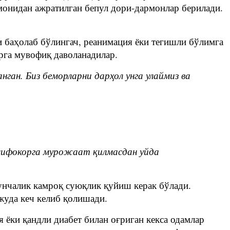
монидан ажратилган бепул дори-дармонлар берилади.
и баҳолаб бўлингач, реанимация ёки тегишли бўлимга
рга мувофиқ даволанадилар.
ган. Биз беморларни дарҳол унга улаймиз ва
 шифокорга мурожаат қилмасдан уйда
унчалик камроқ суюқлик қуйиш керак бўлади.
жуда кеч келиб қолишади.
 ёки қандли диабет билан оғриган кекса одамлар