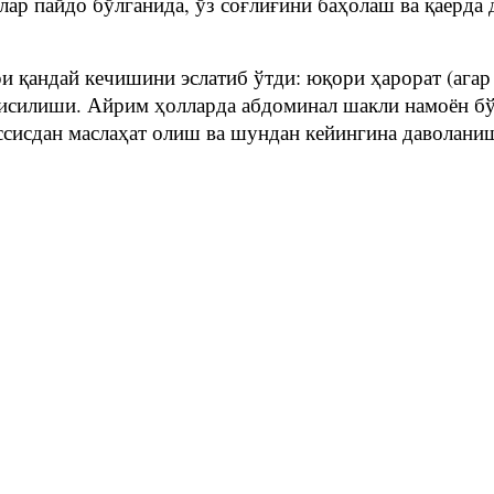
лар пайдо бўлганида, ўз соғлиғини баҳолаш ва қаерд
и қандай кечишини эслатиб ўтди: юқори ҳарорат (агар
 қисилиши. Айрим ҳолларда абдоминал шакли намоён б
ассисдан маслаҳат олиш ва шундан кейингина даволан