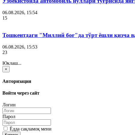
Ўзбекистонда автомобиль йўллари тўғрисида янг
06.08.2026, 15:54
15
Тошкентдаги "Миллий боғ"да тўрт ёшли қизча в
06.08.2026, 15:53
23
Юклаш...
×
Авторизация
Войти через сайт
Логин
Парол
Ёдда сақламоқ мени