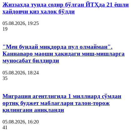
Жиззахда тунда содир бўлган ЙТҲда 21 ёшли
ҳайдовчи қиз ҳалок бўлди
05.08.2026, 19:25
19
"Мен бундай миқдорда пул олмайман".
Каннаваро маоши ҳақидаги миш-мишларга
муносабат билдирди
05.08.2026, 18:24
35
Миграция агентлигида 1 миллиард сўмдан
ортиқ буджет маблағлари талон-торож
қилингани аниқланди
05.08.2026, 16:20
41