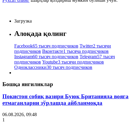
Рухсат олинг
Шарҳлар қолдириш мумкин бўлиши учун.
Загрузка
Алоқада қолинг
Facebook
65 тысяч подписчиков
Twitter
2 тысячи
подписчиков
Вконтакте
1 тысяча подписчиков
Instagram
60 тысяч подписчиков
Telegram
57 тысяч
подписчиков
Youtube
3 тысячи подписчиков
Одноклассники
30 тысяч подписчиков
Бошқа янгиликлар
Покистон собиқ вазири Буюк Британияда вояга
етмаганларни зўрлашда айбланмоқда
06.08.2026, 09:48
1