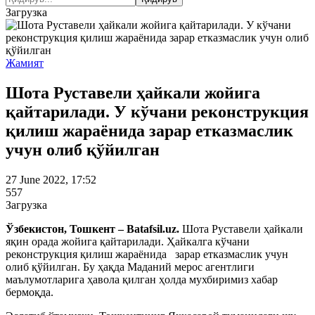
Загрузка
Жамият
Шота Руставели ҳайкали жойига
қайтарилади. У кўчани реконструкция
қилиш жараёнида зарар етказмаслик
учун олиб қўйилган
27 June 2022, 17:52
557
Загрузка
Ўзбекистон, Тошкент – Batafsil.uz.
Шота Руставели ҳайкали
яқин орада жойига қайтарилади. Ҳайкалга кўчани
реконструкция қилиш жараёнида зарар етказмаслик учун
олиб қўйилган. Бу ҳақда Маданий мерос агентлиги
маълумотларига ҳавола қилган ҳолда мухбиримиз хабар
бермоқда.