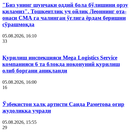
"Биз унинг шунчаки оддий бола бўлишини орзу
қиламиз". Тошкентлик уч ойлик Леоннинг ота-
онаси СМА га чалинган ўғлига ёрдам беришни
сўрашмоқда
05.08.2026, 16:10
33
Қурилиш инспекцияси Мega Logistics Service
компанияси 6 та блокда ноқонуний қурилиш
олиб боргани аниқланди
05.08.2026, 16:00
16
Ўзбекистон халқ артисти Саида Раметова оғир
жудоликка учради
05.08.2026, 15:55
29