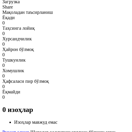
Загрузка
Share
Мақоладан таъсирланиш
Ёқади
0
Таҳсинга лойиқ
0
Хурсандчилик
0
Ҳайрон бўлмоқ
0
Тушкунлик
0
Хомушлик
0
Ҳафсаласи пир бўлмоқ
0
Ёқмайди
0
0
изоҳлар
Изоҳлар мавжуд емас