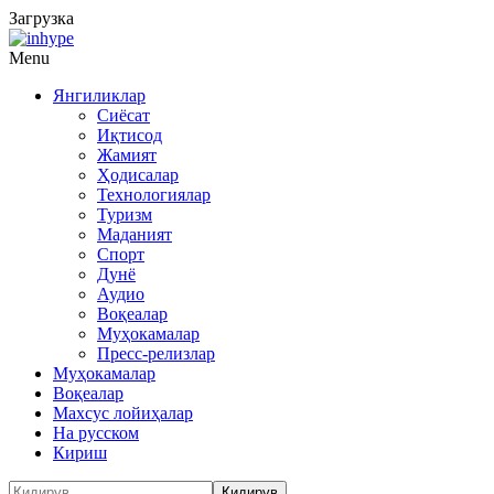
Загрузка
Menu
Янгиликлар
Сиёсат
Иқтисод
Жамият
Ҳодисалар
Технологиялар
Туризм
Маданият
Спорт
Дунё
Аудио
Воқеалар
Муҳокамалар
Пресс-релизлар
Муҳокамалар
Воқеалар
Махсус лойиҳалар
На русском
Кириш