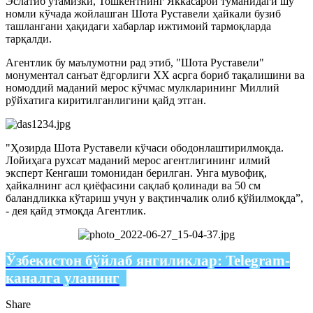
Эслатиб ўтамизки, Тошкентнинг Яккасарой туманидаги шу
номли кўчада жойлашган Шота Руставели ҳайкали бузиб
ташлангани ҳақидаги хабарлар ижтимоий тармоқларда
тарқалди.
Агентлик бу маълумотни рад этиб, "Шота Руставели"
монументал санъат ёдгорлиги ХХ асрга бориб тақалишини ва
номоддий маданий мерос кўчмас мулкларининг Миллий
рўйхатига киритилганлигини қайд этган.
"Ҳозирда Шота Руставели кўчаси ободонлаштирилмоқда.
Лойиҳага рухсат маданий мерос агентлигининг илмий
эксперт Кенгаши томонидан берилган. Унга мувофиқ,
ҳайкалнинг асл қиёфасини сақлаб қолинади ва 50 см
баландликка кўтариш учун у вақтинчалик олиб қўйилмоқда”,
- дея қайд этмоқда Агентлик.
Ўзбекистон бўйлаб янгиликлар:
Telegram-
каналга уланинг
Share