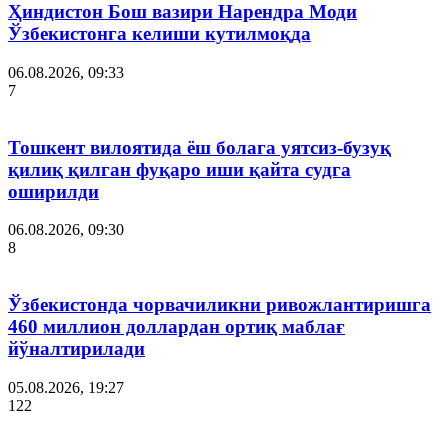
Ҳиндистон Бош вазири Нарендра Моди
Ўзбекистонга келиши кутилмоқда
06.08.2026, 09:33
7
Тошкент вилоятида ёш болага уятсиз-бузуқ
қилиқ қилган фуқаро иши қайта судга
оширилди
06.08.2026, 09:30
8
Ўзбекистонда чорвачиликни ривожлантиришга
460 миллион доллардан ортиқ маблағ
йўналтирилади
05.08.2026, 19:27
122