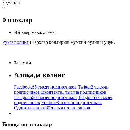
Ёқмайди
0
0
изоҳлар
Изоҳлар мавжуд емас
Рухсат олинг
Шарҳлар қолдириш мумкин бўлиши учун.
Загрузка
Алоқада қолинг
Facebook
65 тысяч подписчиков
Twitter
2 тысячи
подписчиков
Вконтакте
1 тысяча подписчиков
Instagram
60 тысяч подписчиков
Telegram
57 тысяч
подписчиков
Youtube
3 тысячи подписчиков
Одноклассники
30 тысяч подписчиков
Бошқа янгиликлар