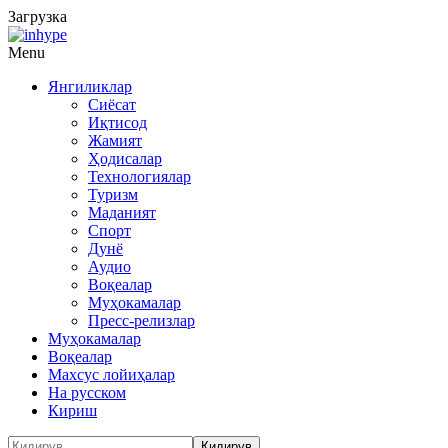
Загрузка
Menu
Янгиликлар
Сиёсат
Иқтисод
Жамият
Ҳодисалар
Технологиялар
Туризм
Маданият
Спорт
Дунё
Аудио
Воқеалар
Муҳокамалар
Пресс-релизлар
Муҳокамалар
Воқеалар
Махсус лойиҳалар
На русском
Кириш