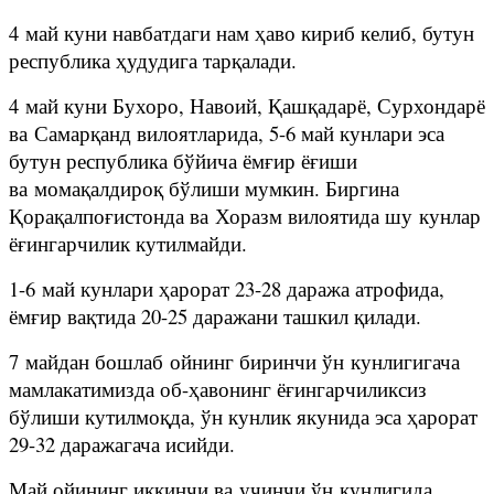
4 май куни навбатдаги нам ҳаво кириб келиб, бутун
республика ҳудудига тарқалади.
4 май куни Бухоро, Навоий, Қашқадарё, Сурхондарё
ва Самарқанд вилоятларида, 5-6 май кунлари эса
бутун республика бўйича ёмғир ёғиши
ва момақалдироқ бўлиши мумкин. Биргина
Қорақалпоғистонда ва Хоразм вилоятида шу кунлар
ёғингарчилик кутилмайди.
1-6 май кунлари ҳарорат 23-28 даража атрофида,
ёмғир вақтида 20-25 даражани ташкил қилади.
7 майдан бошлаб ойнинг биринчи ўн кунлигигача
мамлакатимизда об-ҳавонинг ёғингарчиликсиз
бўлиши кутилмоқда, ўн кунлик якунида эса ҳарорат
29-32 даражагача исийди.
Май ойининг иккинчи ва учинчи ўн кунлигида