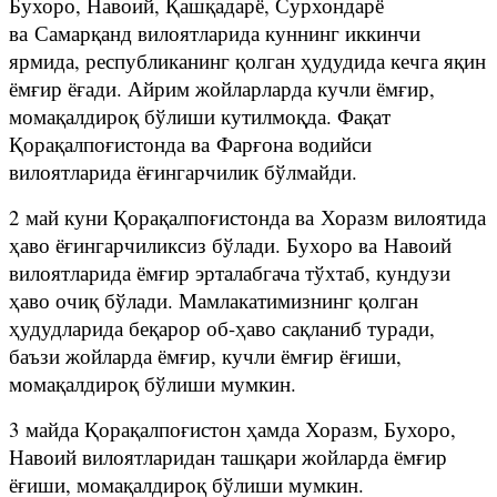
Бухоро, Навоий, Қашқадарё, Сурхондарё
ва Самарқанд вилоятларида куннинг иккинчи
ярмида, республиканинг қолган ҳудудида кечга яқин
ёмғир ёғади. Айрим жойларларда кучли ёмғир,
момақалдироқ бўлиши кутилмоқда. Фақат
Қорақалпоғистонда ва Фарғона водийси
вилоятларида ёғингарчилик бўлмайди.
2 май куни Қорақалпоғистонда ва Хоразм вилоятида
ҳаво ёғингарчиликсиз бўлади. Бухоро ва Навоий
вилоятларида ёмғир эрталабгача тўхтаб, кундузи
ҳаво очиқ бўлади. Мамлакатимизнинг қолган
ҳудудларида беқарор об-ҳаво сақланиб туради,
баъзи жойларда ёмғир, кучли ёмғир ёғиши,
момақалдироқ бўлиши мумкин.
3 майда Қорақалпоғистон ҳамда Хоразм, Бухоро,
Навоий вилоятларидан ташқари жойларда ёмғир
ёғиши, момақалдироқ бўлиши мумкин.