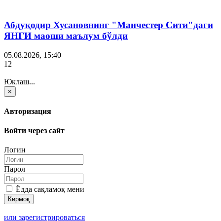
Абдуқодир Хусановнинг "Манчестер Сити"даги
ЯНГИ маоши маълум бўлди
05.08.2026, 15:40
12
Юклаш...
×
Авторизация
Войти через сайт
Логин
Парол
Ёдда сақламоқ мени
или зарегистрироваться