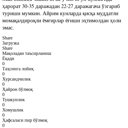
ҳарорат 30-35 даражадан 22-27 даражагача ўзгариб
туриши мумкин. Айрим кунларда қисқа муддатли
момақалдироқли ёмғирлар ёғиши эҳтимолдан ҳоли
эмас.
Share
Загрузка
Share
Мақоладан таъсирланиш
Ёқади
0
Таҳсинга лойиқ
0
Хурсандчилик
0
Ҳайрон бўлмоқ
0
Тушкунлик
0
Хомушлик
0
Ҳафсаласи пир бўлмоқ
0