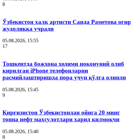
8
Ўзбекистон халқ артисти Саида Раметова оғир
жудоликка учради
05.08.2026, 15:55
17
Тошкентда божхона ходими ноқонуний олиб
кирилган iPhone телефонларни
расмийлаштиришда пора учун қўлга олинди
05.08.2026, 15:45
9
Қирғизистон Ўзбекистондан ойига 20 минг
тонна нефт маҳсулотлари харид қилмоқчи
05.08.2026, 15:40
8