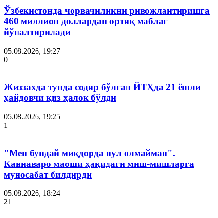
Ўзбекистонда чорвачиликни ривожлантиришга
460 миллион доллардан ортиқ маблағ
йўналтирилади
05.08.2026, 19:27
0
Жиззахда тунда содир бўлган ЙТҲда 21 ёшли
ҳайдовчи қиз ҳалок бўлди
05.08.2026, 19:25
1
"Мен бундай миқдорда пул олмайман".
Каннаваро маоши ҳақидаги миш-мишларга
муносабат билдирди
05.08.2026, 18:24
21