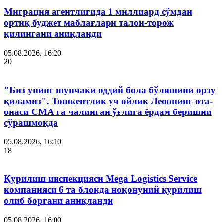
Миграция агентлигида 1 миллиард сўмдан
ортиқ буджет маблағлари талон-торож
қилингани аниқланди
05.08.2026, 16:20
20
"Биз унинг шунчаки оддий бола бўлишини орзу
қиламиз". Тошкентлик уч ойлик Леоннинг ота-
онаси СМА га чалинган ўғлига ёрдам беришни
сўрашмоқда
05.08.2026, 16:10
18
Қурилиш инспекцияси Мega Logistics Service
компанияси 6 та блокда ноқонуний қурилиш
олиб боргани аниқланди
05.08.2026, 16:00