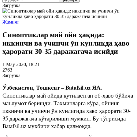
Загрузка
Жамият
Синоптиклар май ойи ҳақида:
иккинчи ва учинчи ўн кунликда ҳаво
ҳарорати 30-35 даражагача исийди
1 May 2020, 18:21
2763
Загрузка
Ўзбекистон, Тошкент – Batafsil.uz ЯА.
Синоптиклар май ойида кутилаётган об-ҳаво бўйича
маълумот беришди. Тахминларга кўра, ойнинг
иккинчи ва учинчи ўн кунлигида ҳаво ҳарорати 30-
35 даражагача кўтарилиши мумкин. Бу тўғрисида
Batafsil.uz мухбири хабар қилмоқда.