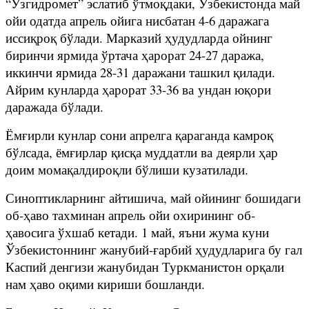
“Ўзгидромет” эслатиб ўтмоқдаки, Ўзбекистонда май
ойи одатда апрель ойига нисбатан 4-6 даражага
иссиқроқ бўлади. Марказий ҳудудларда ойнинг
биринчи ярмида ўртача ҳарорат 24-27 даража,
иккинчи ярмида 28-31 даражани ташкил қилади.
Айрим кунларда ҳарорат 33-36 ва ундан юқори
даражада бўлади.
Ёмғирли кунлар сони апрелга қараганда камроқ
бўлсада, ёмғирлар қисқа муддатли ва деярли ҳар
доим момақалдироқли бўлиши кузатилади.
Синоптикларнинг айтишича, май ойининг бошидаги
об-ҳаво тахминан апрель ойи охирининг об-
ҳавосига ўхшаб кетади. 1 май, яъни жума куни
Ўзбекистоннинг жанубий-ғарбий ҳудудларига бу гал
Каспий денгизи жанубидан Туркманистон орқали
нам ҳаво оқими кириши бошланди.