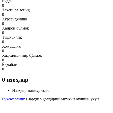
Ёқади
0
Таҳсинга лойиқ
0
Хурсандчилик
0
Ҳайрон бўлмоқ
0
Тушкунлик
0
Хомушлик
0
Ҳафсаласи пир бўлмоқ
0
Ёқмайди
0
0
изоҳлар
Изоҳлар мавжуд емас
Рухсат олинг
Шарҳлар қолдириш мумкин бўлиши учун.