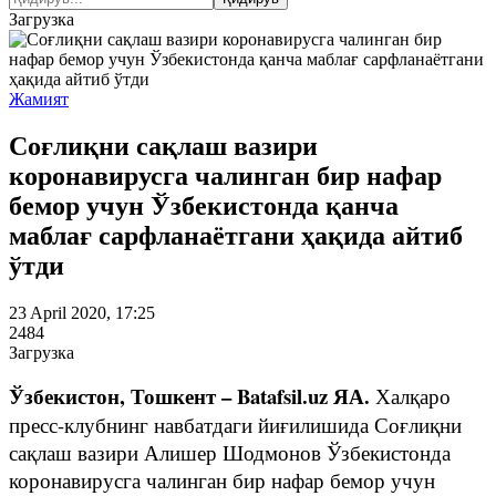
Загрузка
Жамият
Соғлиқни сақлаш вазири
коронавирусга чалинган бир нафар
бемор учун Ўзбекистонда қанча
маблағ сарфланаётгани ҳақида айтиб
ўтди
23 April 2020, 17:25
2484
Загрузка
Ўзбекистон, Тошкент – Batafsil.uz ЯА.
Халқаро
пресс-клубнинг навбатдаги йиғилишида Соғлиқни
сақлаш вазири Алишер Шодмонов Ўзбекистонда
коронавирусга чалинган бир нафар бемор учун