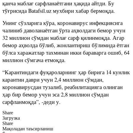
қанча маблағ сарфланаётгани ҳақида айтди. Бу
тўғрисида Batafsil.uz мухбири хабар бермоқда.
Унинг сўзларига кўра, коронавирус инфекциясига
чалиниб даволанаётган ўрта аҳволдаги бемор учун
32 миллион сўмдан маблағ сарф қилинмоқда. Агар
бемор аҳволда бўлиб, жонлантириш бўлимида ётган
бўлса харажатлар тахминан икки бараварга ошиб, 64
миллион сўмгача етмоқда.
“Карантиндаги фуқароларнинг ҳар бирига 14 кунлик
карантин даври учун 2,4 миллион сўмдан,
коронавирусдан тузалиб, реабилитацияга олинган
ҳар бир бемор учун эса 2,8 миллион сўмдан
сарфланмоқда”, -деди у.
Share
Загрузка
Share
Мақоладан таъсирланиш