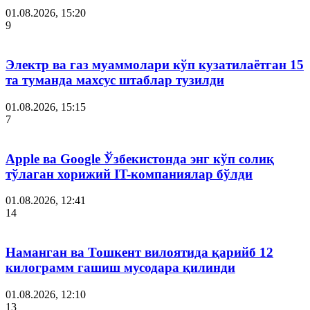
01.08.2026, 15:20
9
Электр ва газ муаммолари кўп кузатилаётган 15
та туманда махсус штаблар тузилди
01.08.2026, 15:15
7
Apple ва Google Ўзбекистонда энг кўп солиқ
тўлаган хорижий IT-компаниялар бўлди
01.08.2026, 12:41
14
Наманган ва Тошкент вилоятида қарийб 12
килограмм гашиш мусодара қилинди
01.08.2026, 12:10
13