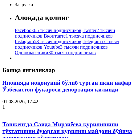
Загрузка
Алоқада қолинг
Facebook
65 тысяч подписчиков
Twitter
2 тысячи
подписчиков
Вконтакте
1 тысяча подписчиков
Instagram
58 тысяч подписчиков
Telegram
57 тысяч
подписчиков
Youtube
3 тысячи подписчиков
Одноклассники
30 тысяч подписчиков
Бошқа янгиликлар
Японияда ноқонуний бўлиб турган икки нафар
Ўзбекистон фуқароси депортация қилинди
01.08.2026, 17:42
1
Тошкентда Саида Мирзиёева қурилишини
тўхтатишни буюрган қурилиш майдони бўйича
жиноят иши қўзғатилди