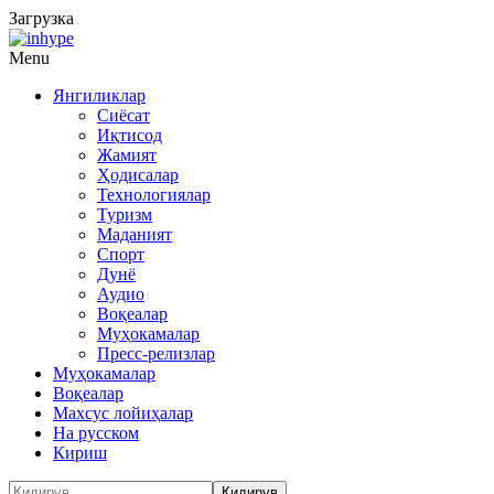
Загрузка
Menu
Янгиликлар
Сиёсат
Иқтисод
Жамият
Ҳодисалар
Технологиялар
Туризм
Маданият
Спорт
Дунё
Аудио
Воқеалар
Муҳокамалар
Пресс-релизлар
Муҳокамалар
Воқеалар
Махсус лойиҳалар
На русском
Кириш