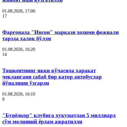
01.08.2026, 17:00
17
Фарғонада "Инсон" маркази ходими фожиали
тарзда ҳалок бўлди
01.08.2026, 16:20
14
Тошкентнинг икки кўчасида ҳаракат
чеклангани сабаб бир қатор автобуслар
йўналиши ўзгарди
01.08.2026, 16:10
8
"Бунёдкор" клубига ҳукуматдан 5 миллиард
сўм молиявий ёрдам ажратилди