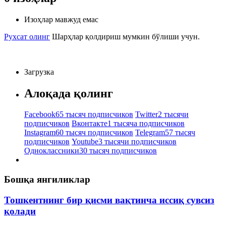
Изоҳлар мавжуд емас
Рухсат олинг
Шарҳлар қолдириш мумкин бўлиши учун.
Загрузка
Алоқада қолинг
Facebook
65 тысяч подписчиков
Twitter
2 тысячи
подписчиков
Вконтакте
1 тысяча подписчиков
Instagram
60 тысяч подписчиков
Telegram
57 тысяч
подписчиков
Youtube
3 тысячи подписчиков
Одноклассники
30 тысяч подписчиков
Бошқа янгиликлар
Тошкентнинг бир қисми вақтинча иссиқ сувсиз
қолади