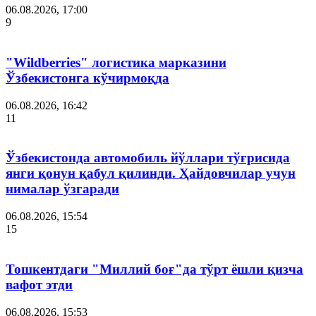
06.08.2026, 17:00
9
"Wildberries" логистика марказини
Ўзбекистонга кўчирмоқда
06.08.2026, 16:42
11
Ўзбекистонда автомобиль йўллари тўғрисида
янги қонун қабул қилинди. Ҳайдовчилар учун
нималар ўзгаради
06.08.2026, 15:54
15
Тошкентдаги "Миллий боғ"да тўрт ёшли қизча
вафот этди
06.08.2026, 15:53