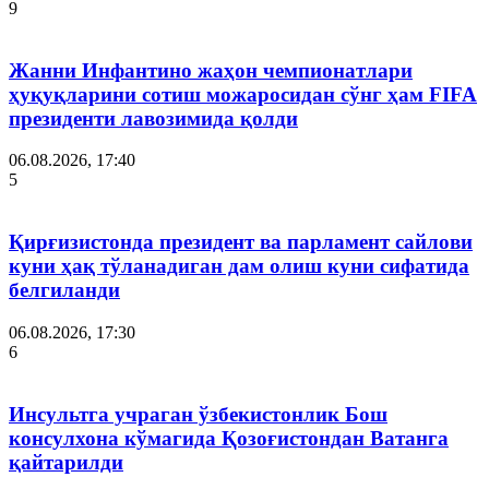
9
Жанни Инфантино жаҳон чемпионатлари
ҳуқуқларини сотиш можаросидан сўнг ҳам FIFA
президенти лавозимида қолди
06.08.2026, 17:40
5
Қирғизистонда президент ва парламент сайлови
куни ҳақ тўланадиган дам олиш куни сифатида
белгиланди
06.08.2026, 17:30
6
Инсультга учраган ўзбекистонлик Бош
консулхона кўмагида Қозоғистондан Ватанга
қайтарилди