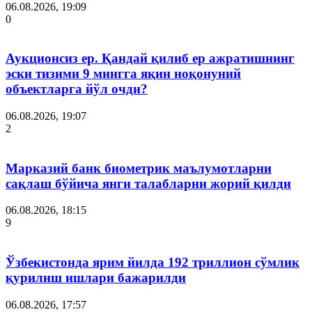
06.08.2026, 19:09
0
Аукционсиз ер. Қандай қилиб ер ажратишнинг
эски тизими 9 мингга яқин ноқонуний
объектларга йўл очди?
06.08.2026, 19:07
2
Марказий банк биометрик маълумотларни
сақлаш бўйича янги талабларни жорий қилди
06.08.2026, 18:15
9
Ўзбекистонда ярим йилда 192 триллион сўмлик
қурилиш ишлари бажарилди
06.08.2026, 17:57