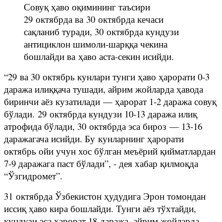
Совуқ ҳаво оқимининг таъсири
29 октябрда ва 30 октябрда кечаси
сақланиб туради, 30 октябрда кундузи
антициклон шимоли-шарққа чекина
бошлайди ва ҳаво аста-секин исийди.
“29 ва 30 октябрь кунлари тунги ҳаво ҳарорати 0-3
даража илиққача тушади, айрим жойларда ҳавода
биринчи аёз кузатилади — ҳарорат 1-2 даража совуқ
бўлади. 29 октябрда кундузи 10-13 даража илиқ
атрофида бўлади, 30 октябрда эса бироз — 13-16
даражагача исийди. Бу кунларнинг ҳарорати
октябрь ойи учун хос бўлган меъёрий қийматлардан
7-9 даражага паст бўлади”, - дея хабар қилмоқда
“Ўзгидромет”.
31 октябрда Ўзбекистон ҳудудига Эрон томондан
иссиқ ҳаво кира бошлайди. Тунги аёз тўхтайди,
кундузи эса ҳарорат 18 даража, айрим жойларда