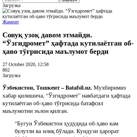
Загрузка
Жамият
Совуқ узоқ давом этмайди.
“Ўзгидромет” ҳафтада кутилаётган об-
ҳаво тўғрисида маълумот берди
27 October 2020, 12:58
802
Загрузка
Ўзбекистон, Тошкент – Batafsil.uz.
Мухбиримиз
хабар қилишича, “Ўзгидромет” навбатдаги ҳафтада
кутилаётган об-ҳаво тўғрисида батафсил
маълумотни эълон қилган.
“Бугун Ўзбекистон ҳудудида об-ҳаво кам
булутли ва илиқ бўлади. Кундузи ҳарорат