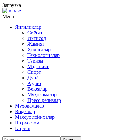
Загрузка
Menu
Янгиликлар
Сиёсат
Иқтисод
Жамият
Ҳодисалар
Технологиялар
Туризм
Маданият
Спорт
Дунё
Аудио
Воқеалар
Муҳокамалар
Пресс-релизлар
Муҳокамалар
Воқеалар
Махсус лойиҳалар
На русском
Кириш