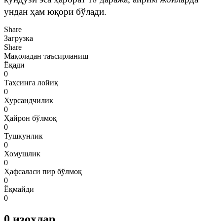
ундан ҳам юқори бўлади.
Share
Загрузка
Share
Мақоладан таъсирланиш
Ёқади
0
Таҳсинга лойиқ
0
Хурсандчилик
0
Ҳайрон бўлмоқ
0
Тушкунлик
0
Хомушлик
0
Ҳафсаласи пир бўлмоқ
0
Ёқмайди
0
0
изоҳлар