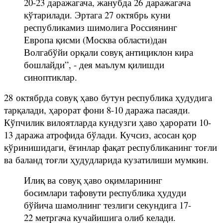
20-23 даражагача, жанубда 26 даражагача
кўтарилади. Эртага 27 октябрь куни
республикамиз шимолига Россиянинг
Европа қисми (Москва области)дан
Волгабўйи орқали совуқ антициклон кира
бошлайди”, - дея маълум қилишди
синоптиклар.
28 октябрда совуқ ҳаво бутун республика ҳудудига
тарқалади, ҳарорат фони 8-10 даража пасаяди.
Кўпчилик вилоятларда кундузги ҳаво ҳарорати 10-
13 даража атрофида бўлади. Кучсиз, асосан қор
кўринишидаги, ёғинлар фақат республиканинг тоғли
ва баланд тоғли ҳудудларида кузатилиши мумкин.
Илиқ ва совуқ ҳаво оқимларининг
босимлари тафовути республика ҳудуди
бўйича шамолнинг тезлиги секундига 17-
22 метргача кучайишига олиб келади.