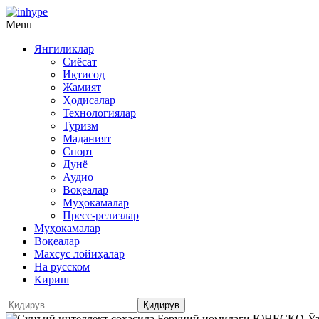
Menu
Янгиликлар
Сиёсат
Иқтисод
Жамият
Ҳодисалар
Технологиялар
Туризм
Маданият
Спорт
Дунё
Аудио
Воқеалар
Муҳокамалар
Пресс-релизлар
Муҳокамалар
Воқеалар
Махсус лойиҳалар
На русском
Кириш