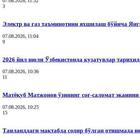
07.08.2026, 11:32
3
Электр ва газ таъминотини яхшилаш бўйича Янги
07.08.2026, 11:04
9
2026 йил июли Ўзбекистонда кузатувлар тарихид
07.08.2026, 10:36
11
Матёқуб Матжонов ўзининг соғ-саломат эканини
07.08.2026, 10:25
15
Таиланддаги мактабда содир бўлган отишмада и