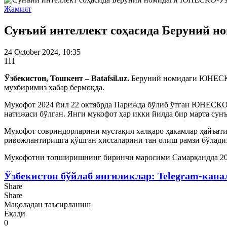
Жамият
Сунъий интеллект соҳасида Беруний н
24 October 2024, 10:35
111
Ўзбекистон, Тошкент – Batafsil.uz.
Беруний номидаги ЮНЕСКО-
мухбиримиз хабар бермоқда.
Мукофот 2024 йил 22 октябрда Парижда бўлиб ўтган ЮНЕСКО 
натижаси бўлган. Янги мукофот ҳар икки йилда бир марта су
Мукофот совриндорларини мустақил халқаро ҳакамлар ҳайъати 
ривожлантиришга қўшган ҳиссаларини тан олиш рамзи бўлади
Мукофотни топширишнинг биринчи маросими Самарқандда 202
Ўзбекистон бўйлаб янгиликлар: Telegram-кана
Share
Share
Мақоладан таъсирланиш
Ёқади
0