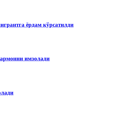
мигрантга ёрдам кўрсатилди
армонни имзолади
олади