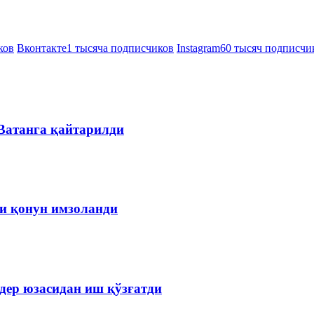
ков
Вконтакте
1 тысяча подписчиков
Instagram
60 тысяч подписчи
 Ватанга қайтарилди
чи қонун имзоланди
дер юзасидан иш қўзғатди