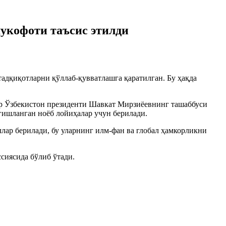
укофоти таъсис этилди
дқиқотларни қўллаб-қувватлашга қаратилган. Бу ҳақда
р Ўзбекистон президенти Шавкат Мирзиёевнинг ташаббуси
ғишланган ноёб лойиҳалар учун берилади.
лар берилади, бу уларнинг илм-фан ва глобал ҳамкорликни
иясида бўлиб ўтади.