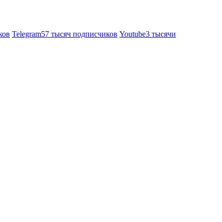
ков
Telegram
57 тысяч подписчиков
Youtube
3 тысячи