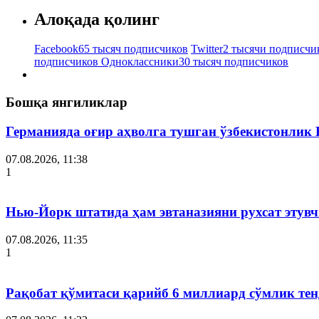
Алоқада қолинг
Facebook
65 тысяч подписчиков
Twitter
2 тысячи подписчи
подписчиков
Одноклассники
30 тысяч подписчиков
Бошқа янгиликлар
Германияда оғир аҳволга тушган ўзбекистонлик
07.08.2026, 11:38
1
Нью-Йорк штатида ҳам эвтаназияни рухсат этув
07.08.2026, 11:35
1
Рақобат қўмитаси қарийб 6 миллиард сўмлик тен