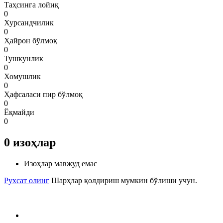
Таҳсинга лойиқ
0
Хурсандчилик
0
Ҳайрон бўлмоқ
0
Тушкунлик
0
Хомушлик
0
Ҳафсаласи пир бўлмоқ
0
Ёқмайди
0
0
изоҳлар
Изоҳлар мавжуд емас
Рухсат олинг
Шарҳлар қолдириш мумкин бўлиши учун.