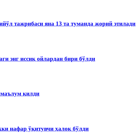
йўл тажрибаси яна 13 та туманда жорий этилади
аги энг иссиқ ойлардан бири бўлди
 маълум қилди
кки нафар ўқитувчи ҳалок бўлди