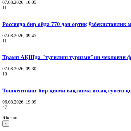
07.08.2026, 10:05
11
Россияда бир ойда 770 дан ортиқ ўзбекистонлик 
07.08.2026, 09:45
11
Трамп АҚШда "туғилиш туризми"ни чекловчи ф
07.08.2026, 09:30
10
Тошкентнинг бир қисми вақтинча иссиқ сувсиз қ
06.08.2026, 19:09
47
Юклаш...
×