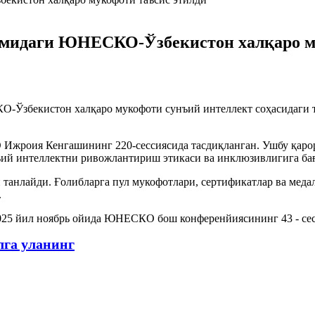
омидаги ЮНЕСКО-Ўзбекистон халқаро м
Ўзбекистон халқаро мукофоти сунъий интеллект соҳасидаги та
Ижроия Кенгашининг 220-сессиясида тасдиқланган. Ушбу қаро
нъий интеллектни ривожлантириш этикаси ва инклюзивлигига ба
танлайди. Ғолибларга пул мукофотлари, сертификатлар ва медал
.
5 йил ноябрь ойида ЮНЕСКО бош конференйиясининг 43 - сесс
лга уланинг