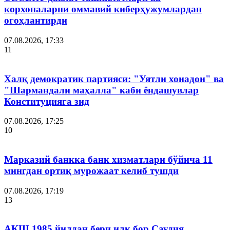
корхоналарни оммавий киберҳужумлардан
огоҳлантирди
07.08.2026, 17:33
11
Халқ демократик партияси: "Уятли хонадон" ва
"Шармандали маҳалла" каби ёндашувлар
Конституцияга зид
07.08.2026, 17:25
10
Марказий банкка банк хизматлари бўйича 11
мингдан ортиқ мурожаат келиб тушди
07.08.2026, 17:19
13
АҚШ 1985 йилдан бери илк бор Саудия