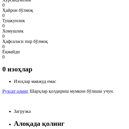
0
Ҳайрон бўлмоқ
0
Тушкунлик
0
Хомушлик
0
Ҳафсаласи пир бўлмоқ
0
Ёқмайди
0
0
изоҳлар
Изоҳлар мавжуд емас
Рухсат олинг
Шарҳлар қолдириш мумкин бўлиши учун.
Загрузка
Алоқада қолинг