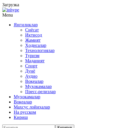
Загрузка
Menu
Янгиликлар
Сиёсат
Иқтисод
Жамият
Ҳодисалар
Технологиялар
Туризм
Маданият
Спорт
Дунё
Аудио
Воқеалар
Муҳокамалар
Пресс-релизлар
Муҳокамалар
Воқеалар
Махсус лойиҳалар
На русском
Кириш