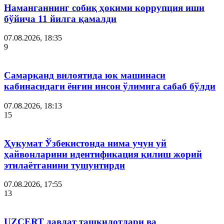
Наманганнинг собиқ ҳокими коррупция иши
бўйича 11 йилга қамалди
07.08.2026, 18:35
9
Самарқанд вилоятида юк машинаси
кабинасидаги ёнғин инсон ўлимига сабаб бўлди
07.08.2026, 18:13
15
Ҳукумат Ўзбекистонда нима учун уй
ҳайвонларини идентификация қилиш жорий
этилаётганини тушунтирди
07.08.2026, 17:55
13
UZCERT давлат ташкилотлари ва