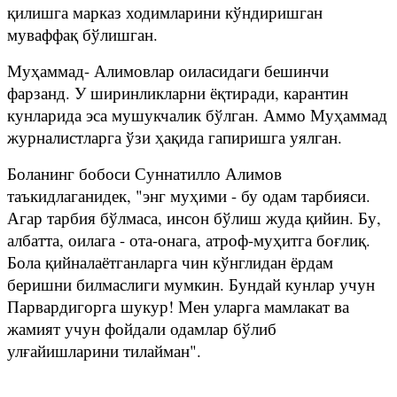
қилишга марказ ходимларини кўндиришган
муваффақ бўлишган.
Муҳаммад- Алимовлар оиласидаги бешинчи
фарзанд. У ширинликларни ёқтиради, карантин
кунларида эса мушукчалик бўлган. Аммо Муҳаммад
журналистларга ўзи ҳақида гапиришга уялган.
Боланинг бобоси Суннатилло Алимов
таъкидлаганидек, "энг муҳими - бу одам тарбияси.
Агар тарбия бўлмаса, инсон бўлиш жуда қийин. Бу,
албатта, оилага - ота-онага, атроф-муҳитга боғлиқ.
Бола қийналаётганларга чин кўнглидан ёрдам
беришни билмаслиги мумкин. Бундай кунлар учун
Парвардигорга шукур! Мен уларга мамлакат ва
жамият учун фойдали одамлар бўлиб
улғайишларини тилайман".