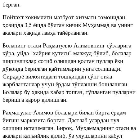
берган.
Пойтахт хокимлиги матбуот-хизмати томонидан
ҳозирда 3,5 ёшда бўлган кичик Муҳаммад ва унинг
акалари ҳақида лавҳа тайёрланган.
Боланинг отаси Раҳматулло Алимовнинг сўзларига
кўра, уйда "хайрия қутиси" мавжуд бўлиб, болалар
ширинликлар сотиб олишдан қолган пуллар ёки
дўконда берилган қайтимларни унга солишади.
Сирдарё вилоятидаги тошқиндан сўнг оила
жарбланганлар учун ёрдам тўплашни бошлашган.
Болалар бу ҳақида хабар топгач, тўпланган пулларни
беришга қарор қилишган.
Раҳматулло Алимов болалари билан бирга ёрдам
йиғиш марказига борган. Дастлаб улардан пул
олишни исташмаган. Бироқ, Муҳаммаднинг отаси ва
акалари қатъийлик қилиб, ўз улушларини қабул