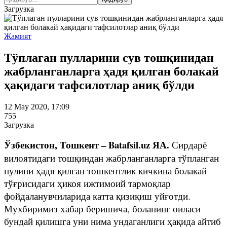
Загрузка
Жамият
Тўплаган пулларини сув тошқинидан
жабрланганларга ҳадя қилган болакай
ҳақидаги тафсилотлар аниқ бўлди
12 May 2020, 17:09
755
Загрузка
Ўзбекистон, Тошкент – Batafsil.uz ЯА.
Сирдарё
вилоятидаги тошқиндан жабрланганларга тўпланган
пулини ҳадя қилган тошкентлик кичкина болакай
тўғрисидаги ҳикоя ижтимоий тармоқлар
фойдаланувчиларида катта қизиқиш уйғотди.
Мухбиримиз хабар беришича, боланинг оиласи
бундай қилишга уни нима ундаганлиги ҳақида айтиб