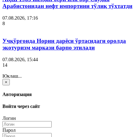
Арабистонидан нефт импортини тўлиқ тўхтатди
07.08.2026, 17:16
8
Учқўрғонда Норин дарёси ўртасидаги оролда
экотуризм маркази барпо этилади
07.08.2026, 15:44
14
Юклаш...
×
Авторизация
Войти через сайт
Логин
Парол