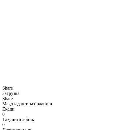
Share
Загрузка
Share
Мақоладан таъсирланиш
Ёқади
0
Таҳсинга лойиқ
0
Хурсандчилик