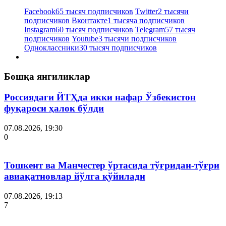
Facebook
65 тысяч подписчиков
Twitter
2 тысячи
подписчиков
Вконтакте
1 тысяча подписчиков
Instagram
60 тысяч подписчиков
Telegram
57 тысяч
подписчиков
Youtube
3 тысячи подписчиков
Одноклассники
30 тысяч подписчиков
Бошқа янгиликлар
Россиядаги ЙТҲда икки нафар Ўзбекистон
фуқароси ҳалок бўлди
07.08.2026, 19:30
0
Тошкент ва Манчестер ўртасида тўғридан-тўғри
авиақатновлар йўлга қўйилади
07.08.2026, 19:13
7