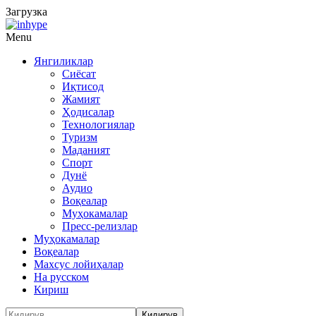
Загрузка
Menu
Янгиликлар
Сиёсат
Иқтисод
Жамият
Ҳодисалар
Технологиялар
Туризм
Маданият
Спорт
Дунё
Аудио
Воқеалар
Муҳокамалар
Пресс-релизлар
Муҳокамалар
Воқеалар
Махсус лойиҳалар
На русском
Кириш