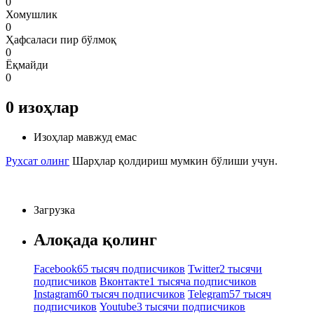
0
Хомушлик
0
Ҳафсаласи пир бўлмоқ
0
Ёқмайди
0
0
изоҳлар
Изоҳлар мавжуд емас
Рухсат олинг
Шарҳлар қолдириш мумкин бўлиши учун.
Загрузка
Алоқада қолинг
Facebook
65 тысяч подписчиков
Twitter
2 тысячи
подписчиков
Вконтакте
1 тысяча подписчиков
Instagram
60 тысяч подписчиков
Telegram
57 тысяч
подписчиков
Youtube
3 тысячи подписчиков