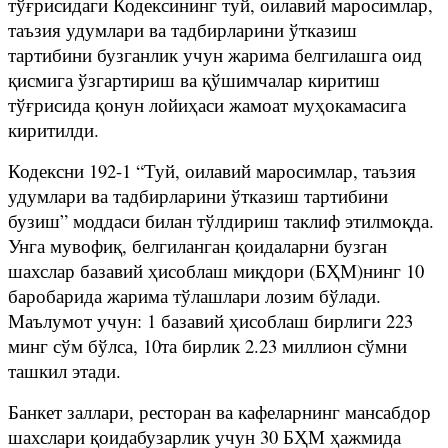
тўғрисидаги Кодексининг туй, оилавий маросимлар,
таъзия удумлари ва тадбирларини ўтказиш
тартибини бузганлик учун жарима белгилашга оид
қисмига ўзгартириш ва қўшимчалар киритиш
тўғрисида қонун лойиҳаси жамоат муҳокамасига
киритилди.
Кодексни 192-1 “Туй, оилавий маросимлар, таъзия
удумлари ва тадбирларини ўтказиш тартибини
бузиш” моддаси билан тўлдириш таклиф этилмоқда.
Унга мувофиқ, белгиланган қоидаларни бузган
шахслар базавий ҳисоблаш миқдори (БҲМ)нинг 10
баробарида жарима тўлашлари лозим бўлади.
Маълумот учун: 1 базавий ҳисоблаш бирлиги 223
минг сўм бўлса, 10та бирлик 2.23 миллион сўмни
ташкил этади.
Банкет заллари, ресторан ва кафеларнинг мансабдор
шахслари қоидабузарлик учун 30 БҲМ ҳажмида