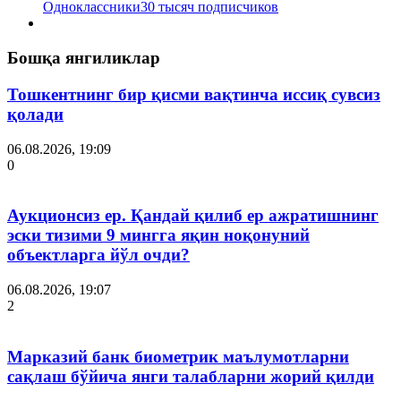
Одноклассники
30 тысяч подписчиков
Бошқа янгиликлар
Тошкентнинг бир қисми вақтинча иссиқ сувсиз
қолади
06.08.2026, 19:09
0
Аукционсиз ер. Қандай қилиб ер ажратишнинг
эски тизими 9 мингга яқин ноқонуний
объектларга йўл очди?
06.08.2026, 19:07
2
Марказий банк биометрик маълумотларни
сақлаш бўйича янги талабларни жорий қилди