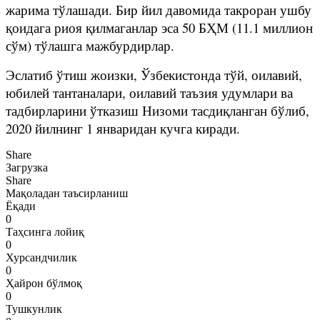
жарима тўлашади. Бир йил давомида такроран ушбу
қоидага риоя қилмаганлар эса 50 БҲМ (11.1 миллион
сўм) тўлашга мажбурдирлар.
Эслатиб ўтиш жоизки, Ўзбекистонда тўй, оилавий,
юбилей тантаналари, оилавий таъзия удумлари ва
тадбирларини ўтказиш Низоми тасдиқланган бўлиб,
2020 йилнинг 1 январидан кучга киради.
Share
Загрузка
Share
Мақоладан таъсирланиш
Ёқади
0
Таҳсинга лойиқ
0
Хурсандчилик
0
Ҳайрон бўлмоқ
0
Тушкунлик