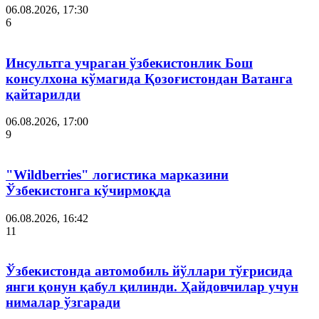
06.08.2026, 17:30
6
Инсультга учраган ўзбекистонлик Бош
консулхона кўмагида Қозоғистондан Ватанга
қайтарилди
06.08.2026, 17:00
9
"Wildberries" логистика марказини
Ўзбекистонга кўчирмоқда
06.08.2026, 16:42
11
Ўзбекистонда автомобиль йўллари тўғрисида
янги қонун қабул қилинди. Ҳайдовчилар учун
нималар ўзгаради