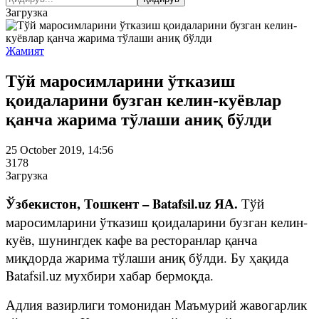
Загрузка
Жамият
Тўй маросимларини ўтказиш
қоидаларини бузган келин-куёвлар
қанча жарима тўлаши аниқ бўлди
25 October 2019, 14:56
3178
Загрузка
Ўзбекистон, Тошкент – Batafsil.uz ЯА.
Тўй
маросимларини ўтказиш қоидаларини бузган келин-
куёв, шунингдек кафе ва ресторанлар қанча
миқдорда жарима тўлаши аниқ бўлди. Бу ҳақида
Batafsil.uz мухбири хабар бермоқда.
Адлия вазирлиги томонидан Маъмурий жавогарлик