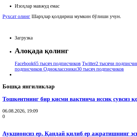
Изоҳлар мавжуд емас
Рухсат олинг
Шарҳлар қолдириш мумкин бўлиши учун.
Загрузка
Алоқада қолинг
Facebook
65 тысяч подписчиков
Twitter
2 тысячи подписчи
подписчиков
Одноклассники
30 тысяч подписчиков
Бошқа янгиликлар
Тошкентнинг бир қисми вақтинча иссиқ сувсиз қ
06.08.2026, 19:09
0
Аукционсиз ер. Қандай қилиб ер ажратишнинг эс