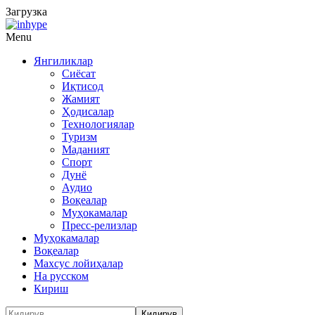
Загрузка
Menu
Янгиликлар
Сиёсат
Иқтисод
Жамият
Ҳодисалар
Технологиялар
Туризм
Маданият
Спорт
Дунё
Аудио
Воқеалар
Муҳокамалар
Пресс-релизлар
Муҳокамалар
Воқеалар
Махсус лойиҳалар
На русском
Кириш