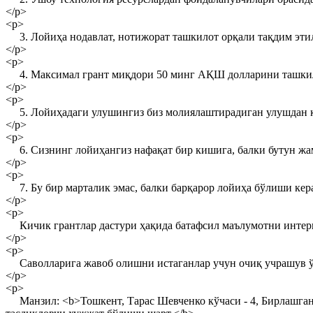
</p>
<p>
3. Лойиҳа нодавлат, нотижорат ташкилот орқали тақдим эти
</p>
<p>
4. Максимал грант миқдори 50 минг АҚШ долларини ташкил
</p>
<p>
5. Лойиҳадаги улушингиз биз молиялаштирадиган улушдан ка
</p>
<p>
6. Сизнинг лойиҳангиз нафақат бир кишига, балки бутун жам
</p>
<p>
7. Бу бир марталик эмас, балки барқарор лойиҳа бўлиши кера
</p>
<p>
Кичик грантлар дастури ҳақида батафсил маълумотни интерн
</p>
<p>
Саволларига жавоб олишни истаганлар учун очиқ учрашув ўтк
</p>
<p>
Манзил: <b>Тошкент, Тарас Шевченко кўчаси - 4, Бирлашган 