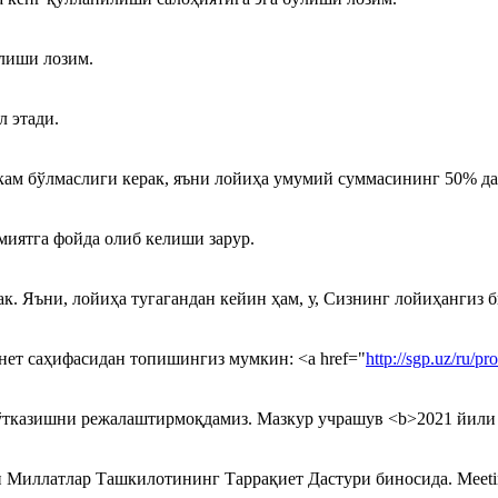
лиши лозим.
 этади.
м бўлмаслиги керак, яъни лойиҳа умумий суммасининг 50% дан
иятга фойда олиб келиши зарур.
к. Яъни, лойиҳа тугагандан кейин ҳам, у, Сизнинг лойиҳангиз 
ет саҳифасидан топишингиз мумкин: <a href="
http://sgp.uz/ru/p
азишни режалаштирмоқдамиз. Мазкур учрашув <b>2021 йили 24 н
Миллатлар Ташкилотининг Таррақиет Дастури биносида. Meeting