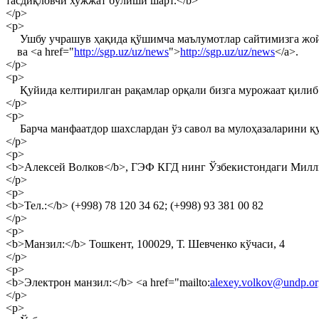
тасдиқловчи хужжат бўлиши шарт.</b>
</p>
<p>
Ушбу учрашув ҳақида қўшимча маълумотлар сайтимизга жойл
ва <a href="
http://sgp.uz/uz/news
">
http://sgp.uz/uz/news
</a>.
</p>
<p>
Қуйида келтирилган рақамлар орқали бизга мурожаат қилиб
</p>
<p>
Барча манфаатдор шахслардан ўз савол ва мулоҳазаларини қу
</p>
<p>
<b>Алексей Волков</b>, ГЭФ КГД нинг Ўзбекистондаги Милл
</p>
<p>
<b>Тел.:</b> (+998) 78 120 34 62; (+998) 93 381 00 82
</p>
<p>
<b>Манзил:</b> Тошкент, 100029, Т. Шевченко кўчаси, 4
</p>
<p>
<b>Электрон манзил:</b> <a href="mailto:
alexey.volkov@undp.or
</p>
<p>