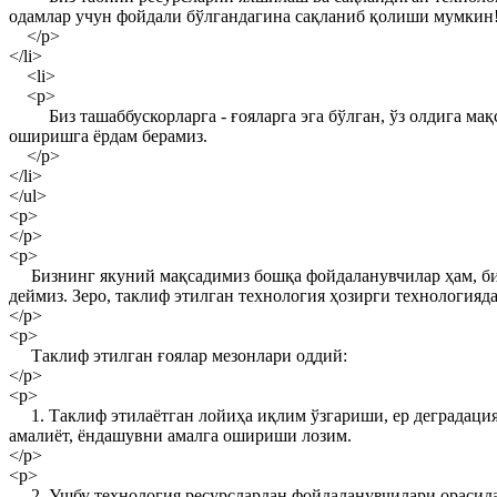
одамлар учун фойдали бўлгандагина сақланиб қолиши мумкин
</p>
</li>
<li>
<p>
Биз ташаббускорларга - ғояларга эга бўлган, ўз олдига мақс
оширишга ёрдам берамиз.
</p>
</li>
</ul>
<p>
</p>
<p>
Бизнинг якуний мақсадимиз бошқа фойдаланувчилар ҳам, бизн
деймиз. Зеро, таклиф этилган технология ҳозирги технологияда
</p>
<p>
Таклиф этилган ғоялар мезонлари оддий:
</p>
<p>
1. Таклиф этилаётган лойиҳа иқлим ўзгариши, ер деградация
амалиёт, ёндашувни амалга ошириши лозим.
</p>
<p>
2. Ушбу технология ресурслардан фойдаланувчилари орасида