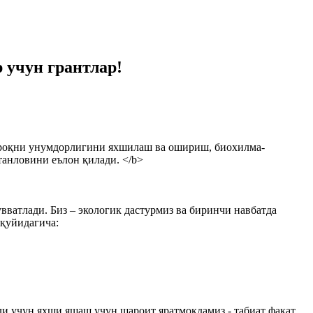
 учун грантлар!
проқни унумдорлигини яхшилаш ва ошириш, биохилма-
танловини еълон қилади. </b>
ватлади. Биз – экологик дастурмиз ва биринчи навбатда
қуйидагича:
 учун яхши яшаш учун шароит яратмоқдамиз - табиат фақат