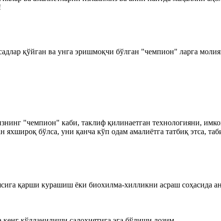
!
адлар қўйган ва унга эришмоқчи бўлган "чемпион" ларга молия
инг "чемпион" каби, таклиф қилинаетган технологияни, имкон
н яхшироқ бўлса, уни қанча кўп одам амалиётга татбиқ этса, та
сига қарши курашиш ёки биохилма-хилликни асраш соҳасида ани
 кенг қўлланилиши салоҳиятига эга бўлиши лозим.