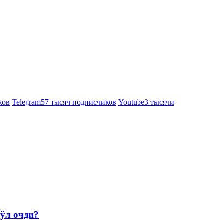
ков
Telegram
57 тысяч подписчиков
Youtube
3 тысячи
йўл очди?