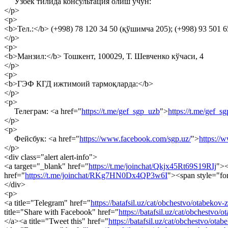
Ўзбек тилида консультация олиш учун:
</p>
<p>
<b>Тел.:</b> (+998) 78 120 34 50 (қўшимча 205); (+998) 93 501 6
</p>
<p>
<b>Манзил:</b> Тошкент, 100029, Т. Шевченко кўчаси, 4
</p>
<p>
<b>ГЭФ КГД ижтимоий тармоқларда:</b>
</p>
<p>
Телеграм: <a href="
https://t.me/gef_sgp_uzb
">
https://t.me/gef_s
</p>
<p>
Фейсбук: <a href="
https://www.facebook.com/sgp.uz/
">
https://
</p>
<div class="alert alert-info">
<a target="_blank" href="
https://t.me/joinchat/Qkjx45Rt69S19RIj
"><
href="
https://t.me/joinchat/RKg7HN0Dx4QP3w6I
"><span style="fo
</div>
<p>
<a title="Telegram" href="
https://batafsil.uz/cat/obchestvo/otabekov-
title="Share with Facebook" href="
https://batafsil.uz/cat/obchestvo/
</a><a title="Tweet this" href="
https://batafsil.uz/cat/obchestvo/ota