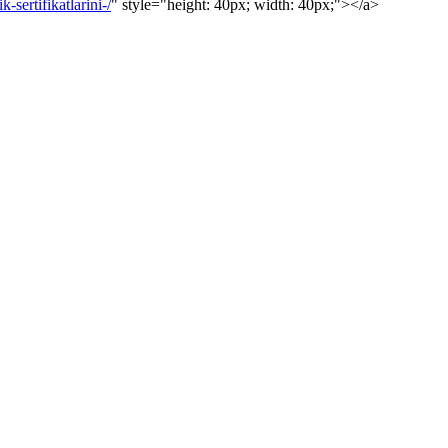
sertifikatlarini-/
" style="height: 40px; width: 40px;"></a>