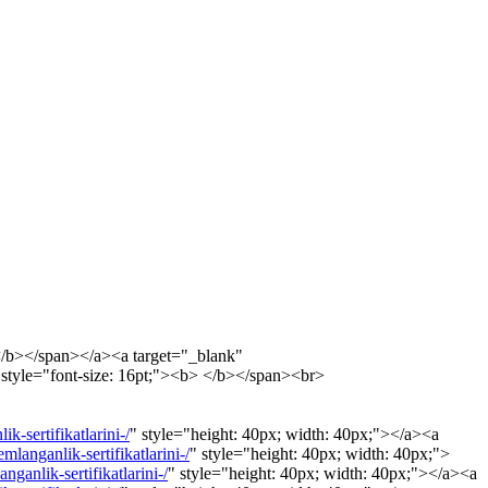
/b></span></a><a target="_blank"
style="font-size: 16pt;"><b> </b></span><br>
k-sertifikatlarini-/
" style="height: 40px; width: 40px;"></a><a
mlanganlik-sertifikatlarini-/
" style="height: 40px; width: 40px;">
ganlik-sertifikatlarini-/
" style="height: 40px; width: 40px;"></a><a