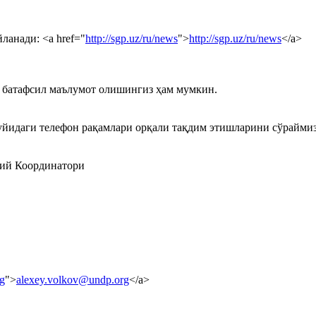
анади: <a href="
http://sgp.uz/ru/news
">
http://sgp.uz/ru/news
</a>
 батафсил маълумот олишингиз ҳам мумкин.
йидаги телефон рақамлари орқали тақдим этишларини сўраймиз
ий Координатори
g
">
alexey.volkov@undp.org
</a>