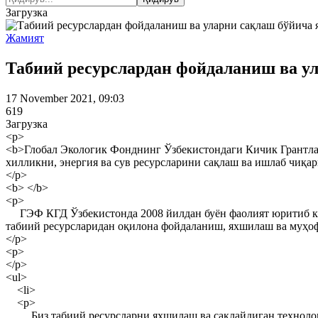
Загрузка
Жамият
Табиий ресурслардан фойдаланиш ва ул
17 November 2021, 09:03
619
Загрузка
<p>
<b>Глобал Экологик Фонднинг Ўзбекистондаги Кичик Грантла
хилликни, энергия ва сув ресурсларини сақлаш ва ишлаб чиқа
</p>
<b> </b>
<p>
ГЭФ КГД Ўзбекистонда 2008 йилдан буён фаолият юритиб келм
табиий ресурсларидан оқилона фойдаланиш, яхшилаш ва муҳоф
</p>
<p>
</p>
<ul>
<li>
<p>
Биз табиий ресурсларни яхшилаш ва сақлайдиган технологиял