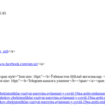
5 85
gp_uzb
</a>
www.facebook.com/sgp.uz/
</a>
span style="font-size: 16pt;"><b>Ўзбекистон бўйлаб янгиликлар: <
nt-size: 16pt;"><b>Telegram-каналга уланинг</b></span></a><span 
zbekistonliklar-vaziyat-garoviga-aylangani-y-covid-19ga-arshi-emlanganli
otabekov-zbekistonliklar-vaziyat-garoviga-aylangani-y-covid-19ga-arshi-e
bekov-zbekistonliklar-vaziyat-garoviga-aylangani-y-covid-19ga-arshi-emlan