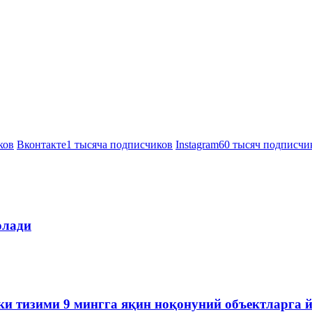
ков
Вконтакте
1 тысяча подписчиков
Instagram
60 тысяч подписчи
олади
ки тизими 9 мингга яқин ноқонуний объектларга 