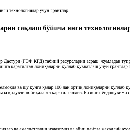
арни сақлаш бўйича янги технологиялар
р Дастури (ГЭФ КГД) табиий ресурсларни асраш, жумладан ту
ришга қаратилган лойиҳаларни қўллаб-қувватлаш учун грантлар 
оқда ва шу кунга қадар 100 дан ортиқ лойиҳаларни қўллаб-қув
аза қилувчи лойиҳаларга қаратилганмиз. Бизнинг ёндашувимиз 
ар ва амалиётларни излаяпмиз ва айни пайтда маҳаллий аҳоли