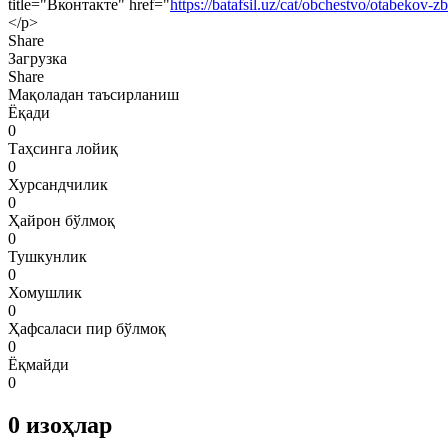
title="Вконтакте" href="
https://batafsil.uz/cat/obchestvo/otabekov-z
</p>
Share
Загрузка
Share
Мақоладан таъсирланиш
Ёқади
0
Таҳсинга лойиқ
0
Хурсандчилик
0
Ҳайрон бўлмоқ
0
Тушкунлик
0
Хомушлик
0
Ҳафсаласи пир бўлмоқ
0
Ёқмайди
0
0
изоҳлар