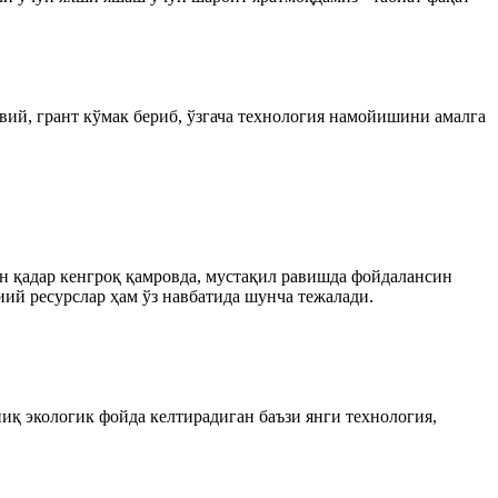
вий, грант кўмак бериб, ўзгача технология намойишини амалга
 қадар кенгроқ қамровда, мустақил равишда фойдалансин
биий ресурслар ҳам ўз навбатида шунча тежалади.
қ экологик фойда келтирадиган баъзи янги технология,