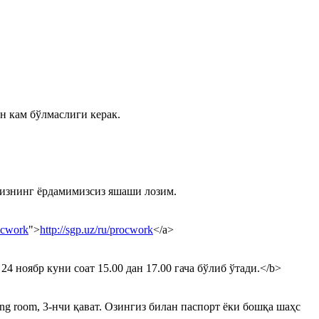
 кам бўлмаслиги керак.
бизнинг ёрдамимизсиз яшаши лозим.
rocwork
">
http://sgp.uz/ru/procwork
</a>
оябр куни соат 15.00 дан 17.00 гача бўлиб ўтади.</b>
 room, 3-нчи қават. Озингиз билан паспорт ёки бошқа шаҳс