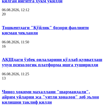
қилган йигитга ҳукм ўқилди
06.08.2026, 12:12
20
Тошкентдаги "Қўйлиқ" бозори фаолияти
қисман чекланди
06.08.2026, 11:50
16
АҚШдаги ўзбек оилаларини қўллаб-қувватлаш
учун психологик платформа ишга туширилди
06.08.2026, 11:25
13
Чиноз ҳокими маҳаллани "шармандали",
айрим уйларни эса "уятли хонадон" деб эълон
қилишни таклиф қилди