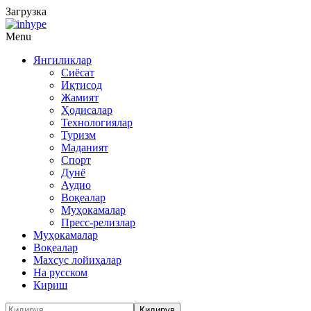
Загрузка
Menu
Янгиликлар
Сиёсат
Иқтисод
Жамият
Ҳодисалар
Технологиялар
Туризм
Маданият
Спорт
Дунё
Аудио
Воқеалар
Муҳокамалар
Пресс-релизлар
Муҳокамалар
Воқеалар
Махсус лойиҳалар
На русском
Кириш