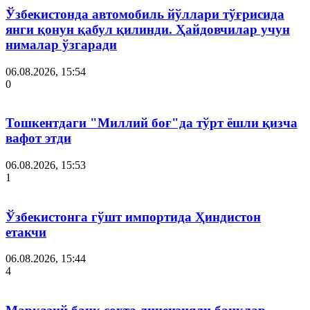
Ўзбекистонда автомобиль йўллари тўғрисида
янги қонун қабул қилинди. Ҳайдовчилар учун
нималар ўзгаради
06.08.2026, 15:54
0
Тошкентдаги "Миллий боғ"да тўрт ёшли қизча
вафот этди
06.08.2026, 15:53
1
Ўзбекистонга гўшт импортида Ҳиндистон
етакчи
06.08.2026, 15:44
4