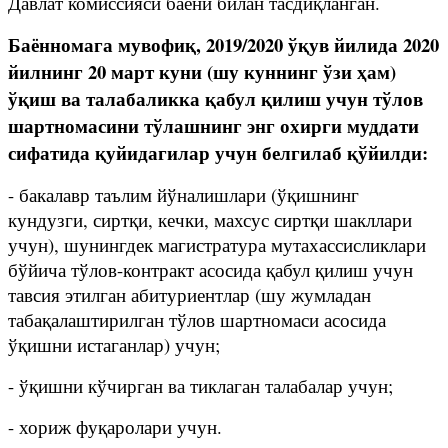
Давлат комиссияси баёни билан тасдиқланган.
Баённомага мувофиқ, 2019/2020 ўқув йилида 2020
йилнинг 20 март куни (шу куннинг ўзи ҳам)
ўқиш ва талабаликка қабул қилиш учун тўлов
шартномасини тўлашнинг энг охирги муддати
сифатида қуйидагилар учун белгилаб қўйилди:
- бакалавр таълим йўналишлари (ўқишнинг
кундузги, сиртқи, кечки, махсус сиртқи шакллари
учун), шунингдек магистратура мутахассисликлари
бўйича тўлов-контракт асосида қабул қилиш учун
тавсия этилган абитуриентлар (шу жумладан
табақалаштирилган тўлов шартномаси асосида
ўқишни истаганлар) учун;
- ўқишни кўчирган ва тиклаган талабалар учун;
- хориж фуқаролари учун.