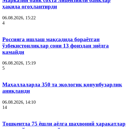
Марказий банк сохта лицензияли банклар
ҳақида огоҳлантирди
06.08.2026, 15:22
4
Россияга ишлаш мақсадида бораётган
ўзбекистонликлар сони 13 фоиздан зиёдга
камайди
06.08.2026, 15:19
5
Маҳаллаларда 350 та экологик қонунбузарлик
аниқланди
06.08.2026, 14:10
14
Тошкентда 75 ёшли аёлга шаҳвоний ҳаракатлар