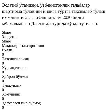
Эслатиб ўтамизки, ўзбекистонлик талабалар
шартнома тўловини йилига тўртга тақсимлаб тўлаш
имкониятига эга бўлишди. Бу 2020 йилга
мўлжалланган Давлат дастурида кўзда тутилган.
Share
Загрузка
Share
Мақоладан таъсирланиш
Ёқади
0
Таҳсинга лойиқ
0
Хурсандчилик
0
Ҳайрон бўлмоқ
0
Тушкунлик
0
Хомушлик
0
Ҳафсаласи пир бўлмоқ
0