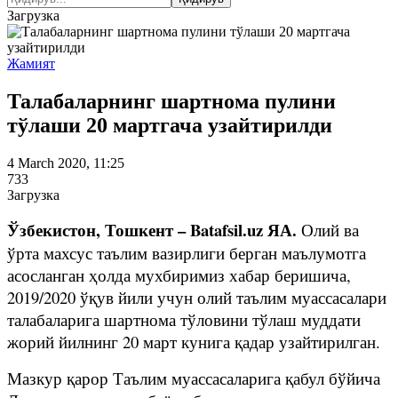
Загрузка
Жамият
Талабаларнинг шартнома пулини
тўлаши 20 мартгача узайтирилди
4 March 2020, 11:25
733
Загрузка
Ўзбекистон, Тошкент – Batafsil.uz ЯА.
Олий ва
ўрта махсус таълим вазирлиги берган маълумотга
асосланган ҳолда мухбиримиз хабар беришича,
2019/2020 ўқув йили учун олий таълим муассасалари
талабаларига шартнома тўловини тўлаш муддати
жорий йилнинг 20 март кунига қадар узайтирилган.
Мазкур қарор Таълим муассасаларига қабул бўйича