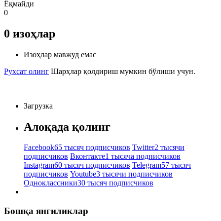
Ёқмайди
0
0
изоҳлар
Изоҳлар мавжуд емас
Рухсат олинг
Шарҳлар қолдириш мумкин бўлиши учун.
Загрузка
Алоқада қолинг
Facebook
65 тысяч подписчиков
Twitter
2 тысячи
подписчиков
Вконтакте
1 тысяча подписчиков
Instagram
60 тысяч подписчиков
Telegram
57 тысяч
подписчиков
Youtube
3 тысячи подписчиков
Одноклассники
30 тысяч подписчиков
Бошқа янгиликлар