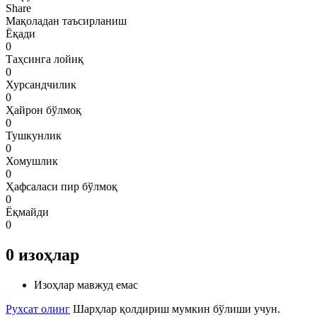
Share
Мақоладан таъсирланиш
Ёқади
0
Таҳсинга лойиқ
0
Хурсандчилик
0
Ҳайрон бўлмоқ
0
Тушкунлик
0
Хомушлик
0
Ҳафсаласи пир бўлмоқ
0
Ёқмайди
0
0
изоҳлар
Изоҳлар мавжуд емас
Рухсат олинг
Шарҳлар қолдириш мумкин бўлиши учун.