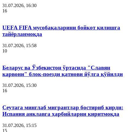
31.07.2026, 16:30
16
UEFA FIFA мусобақаларини бойкот қилишга
тайёрланмоқда
31.07.2026, 15:58
10
Беларус ва Ўзбекистон ўртасида "Славян
карвони" блок-поезди қатнови йўлга қўйилди
31.07.2026, 15:30
16
Сеутага минглаб мигрантлар бостириб кирди:
Испания анклавга ҳарбийларни киритмоқда
31.07.2026, 15:15
15