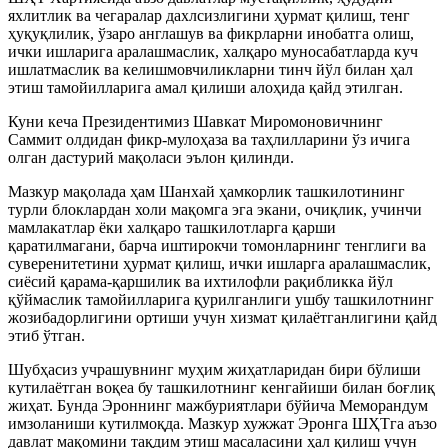
яхлитлик ва чегаралар дахлсизлигини ҳурмат қилиш, тенг
ҳуқуқлилик, ўзаро англашув ва фикрларни инобатга олиш,
ички ишларига аралашмаслик, халқаро муносабатларда куч
ишлатмаслик ва келишмовчиликларни тинч йўл билан ҳал
этиш тамойилларига амал қилиши алоҳида қайд этилган.
Куни кеча Президентимиз Шавкат Миромоновичнинг
Саммит олдидан фикр-мулоҳаза ва таҳлилларини ўз ичига
олган дастурий мақоласи эълон қилинди.
Мазкур мақолада ҳам Шанхай ҳамкорлик ташкилотининг
турли блоклардан холи мақомга эга экани, очиқлик, учинчи
мамлакатлар ёки халқаро ташкилотларга қарши
қаратилмагани, барча иштирокчи томонларнинг тенглиги ва
суверенитетини ҳурмат қилиш, ички ишларга аралашмаслик,
сиёсий қарама-қаршилик ва ихтилофли рақибликка йўл
қўймаслик тамойилларига қурилганлиги ушбу ташкилотнинг
жозибадорлигини ортиши учун хизмат қилаётганлигини қайд
этиб ўтган.
Шубҳасиз учрашувнинг муҳим жиҳатларидан бири бўлиши
кутилаётган воқеа бу ташкилотнинг кенгайиши билан боғлиқ
жиҳат. Бунда Эроннинг мажбуриятлари бўйича Меморандум
имзоланиши кутилмоқда. Мазкур хужжат Эронга ШҲТга аъзо
давлат мақомини тақдим этиш масаласини ҳал қилиш учун