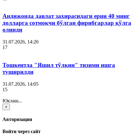
Андижонда давлат захирасидаги ерни 40 минг
долларга сотмоқчи бўлган фирибгарлар қўлга
олинди
31.07.2026, 14:20
17
Тошкентда "Яшил тўлқин" тизими ишга
туширилди
31.07.2026, 14:05
15
Юклаш...
×
Авторизация
Войти через сайт