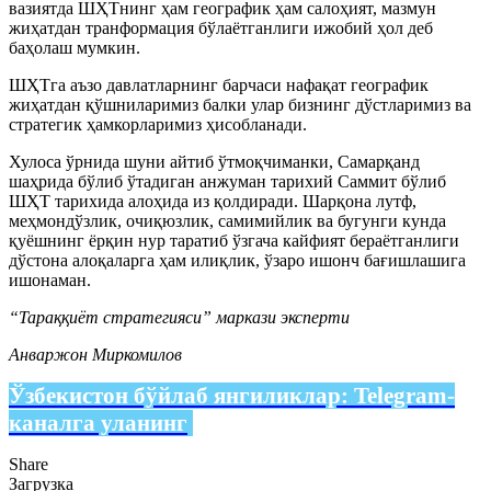
вазиятда ШҲТнинг ҳам географик ҳам салоҳият, мазмун
жиҳатдан транформация бўлаётганлиги ижобий ҳол деб
баҳолаш мумкин.
ШҲТга аъзо давлатларнинг барчаси нафақат географик
жиҳатдан қўшниларимиз балки улар бизнинг дўстларимиз ва
стратегик ҳамкорларимиз ҳисобланади.
Хулоса ўрнида шуни айтиб ўтмоқчиманки, Самарқанд
шаҳрида бўлиб ўтадиган анжуман тарихий Саммит бўлиб
ШҲТ тарихида алоҳида из қолдиради. Шарқона лутф,
меҳмондўзлик, очиқюзлик, самимийлик ва бугунги кунда
қуёшнинг ёрқин нур таратиб ўзгача кайфият бераётганлиги
дўстона алоқаларга ҳам илиқлик, ўзаро ишонч бағишлашига
ишонаман.
“Тараққиёт стратегияси” маркази эксперти
Анваржон Миркомилов
Ўзбекистон бўйлаб янгиликлар:
Telegram-
каналга уланинг
Share
Загрузка