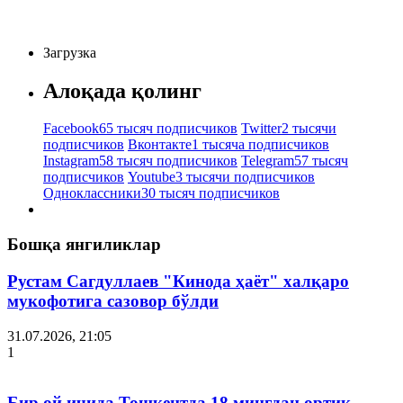
Загрузка
Алоқада қолинг
Facebook
65 тысяч подписчиков
Twitter
2 тысячи
подписчиков
Вконтакте
1 тысяча подписчиков
Instagram
58 тысяч подписчиков
Telegram
57 тысяч
подписчиков
Youtube
3 тысячи подписчиков
Одноклассники
30 тысяч подписчиков
Бошқа янгиликлар
Рустам Сагдуллаев "Кинода ҳаёт" халқаро
мукофотига сазовор бўлди
31.07.2026, 21:05
1
Бир ой ичида Тошкентда 18 мингдан ортиқ