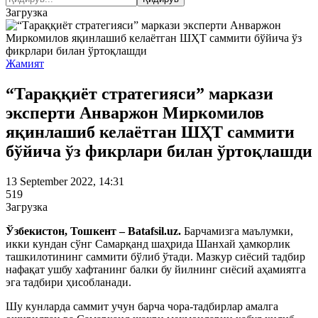
Загрузка
Жамият
“Тараққиёт стратегияси” маркази
эксперти Анваржон Миркомилов
яқинлашиб келаётган ШҲТ саммити
бўйича ўз фикрлари билан ўртоқлашди
13 September 2022, 14:31
519
Загрузка
Ўзбекистон, Тошкент – Batafsil.uz.
Барчамизга маълумки,
икки кундан сўнг Самарқанд шаҳрида Шанхай ҳамкорлик
ташкилотининг саммити бўлиб ўтади. Мазкур сиёсий тадбир
нафақат ушбу хафтанинг балки бу йилнинг сиёсий аҳамиятга
эга тадбири ҳисобланади.
Шу кунларда саммит учун барча чора-тадбирлар амалга