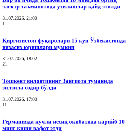
электр таъминотида узилишлар қайд этилди
31.07.2026, 21:00
1
Қирғизистон фуқаролари 15 кун Ўзбекистонда
визасиз юришлари мумкин
31.07.2026, 18:02
21
Тошкент вилоятининг Зангиота туманида
зилзила содир бўлди
31.07.2026, 17:00
11
Германияда кучли иссиқ оқибатида қарийб 10
минг киши вафот этди