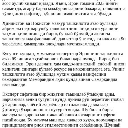
асос бўлиб хизмат қилади. Яъни, Эрон томони 2023 йилги
саммитда, агар у барча мажбуриятларини бажарса, ташкилотга
тўлиқ аъзо сифатида қўшилиш имкониятига эга бўлади.
Ҳиндистон ва Покистон мазкур ташкилотга аъзо бўлганда
айрим экспертлар ушбу ташкилотнинг инқирозга урашини
таҳмин қилишган эди бироқ бундай бўлмайди аксинча
ташкилот янада фаоллашиб, давлатлар ўртасидаги икки ва кўп
тарафлама ҳамкорлик алоқалари мустаҳкамланди.
Бугунги кунда ҳам маълум экспертлар Эроннинг ташкилотга
аъзо бўлишига эҳтиёткорлик билан қарашмоқда. Бироқ биз
биламизки, Эрон давлати ҳам савдо-иқтисодий, сиёсий, инсон
капитали сингари кўплаб ресурс ва имкониятларга эга. Унинг
ташкилотга аъзо бўлишида муҳим қадам вазифасини
бажарадиган Меморандим яқин кунда айнан Самарқандда
имзоланади.
Эксперт сифатида бир жиҳатни таъкидлаб ўтмоқчи эдим.
Барчамизга аёнки бугунги кунда дунёда рўй бераётган глобал
ўзгаришлар, сиёсий жараёнлар натижасида давлатлар
ўртасида ўзаро ишончга путур етмоқда. Шу билан бирга
маълум халқаро ва минтақавий ташкилотларнинг нуфузи
пасаймоқда. Бу маълум маънода халқаро ҳуқуқ нормалари ва
принципларига риоя этилмаётганлиги сабаблидир. Шундай