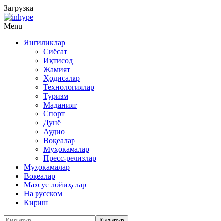
Загрузка
Menu
Янгиликлар
Сиёсат
Иқтисод
Жамият
Ҳодисалар
Технологиялар
Туризм
Маданият
Спорт
Дунё
Аудио
Воқеалар
Муҳокамалар
Пресс-релизлар
Муҳокамалар
Воқеалар
Махсус лойиҳалар
На русском
Кириш