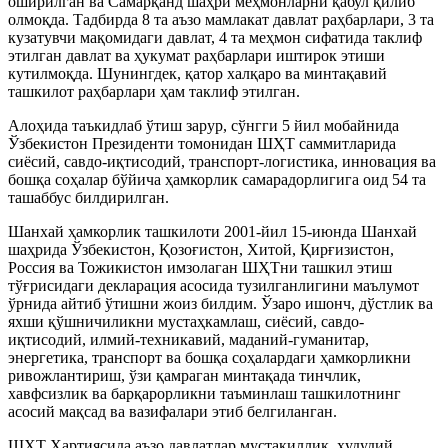
оширилган ва Самарқанд шаҳри меҳмонларни қабул қилиб
олмоқда. Тадбирда 8 та аъзо мамлакат давлат раҳбарлари, 3 та
кузатувчи мақомидаги давлат, 4 та меҳмон сифатида таклиф
этилган давлат ва ҳукумат раҳбарлари иштирок этиши
кутилмоқда. Шунингдек, қатор халқаро ва минтақавий
ташкилот раҳбарлари ҳам таклиф этилган.
Алоҳида таъкидлаб ўтиш зарур, сўнгги 5 йил мобайнида
Ўзбекистон Президенти томонидан ШҲТ саммитларида
сиёсий, савдо-иқтисодий, транспорт-логистика, инновация ва
бошқа соҳалар бўйича ҳамкорлик самарадорлигига оид 54 та
ташаббус билдирилган.
Шанхай ҳамкорлик ташкилоти 2001-йил 15-июнда Шанхай
шаҳрида Ўзбекистон, Қозоғистон, Хитой, Қирғизистон,
Россия ва Тожикистон имзолаган ШҲТни ташкил этиш
тўғрисидаги декларация асосида тузилганлигини маълумот
ўрнида айтиб ўтишни жоиз билдим. Ўзаро ишонч, дўстлик ва
яхши қўшничиликни мустаҳкамлаш, сиёсий, савдо-
иқтисодий, илмий-техникавий, маданий-гуманитар,
энергетика, транспорт ва бошқа соҳалардаги ҳамкорликни
ривожлантириш, ўзи қамраган минтақада тинчлик,
хавфсизлик ва барқарорликни таъминлаш ташкилотнинг
асосий мақсад ва вазифалари этиб белгиланган.
ШҲТ Хартиясида аъзо давлатлар мустақиллик, ҳудудий