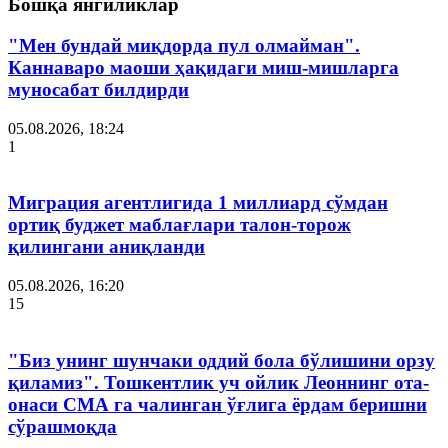
Бошқа янгиликлар
"Мен бундай миқдорда пул олмайман".
Каннаваро маоши ҳақидаги миш-мишларга
муносабат билдирди
05.08.2026, 18:24
1
Миграция агентлигида 1 миллиард сўмдан
ортиқ буджет маблағлари талон-торож
қилингани аниқланди
05.08.2026, 16:20
15
"Биз унинг шунчаки оддий бола бўлишини орзу
қиламиз". Тошкентлик уч ойлик Леоннинг ота-
онаси СМА га чалинган ўғлига ёрдам беришни
сўрашмоқда