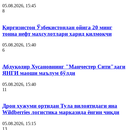
05.08.2026, 15:45
8
Қирғизистон Ўзбекистондан ойига 20 минг
тонна нефт маҳсулотлари харид қилмоқчи
05.08.2026, 15:40
6
Абдуқодир Хусановнинг "Манчестер Сити"даги
ЯНГИ маоши маълум бўлди
05.08.2026, 15:40
11
Дрон ҳужуми ортидан Тула вилоятидаги яна
Wildberries логистика марказида ёнғин чиқди
05.08.2026, 15:15
13