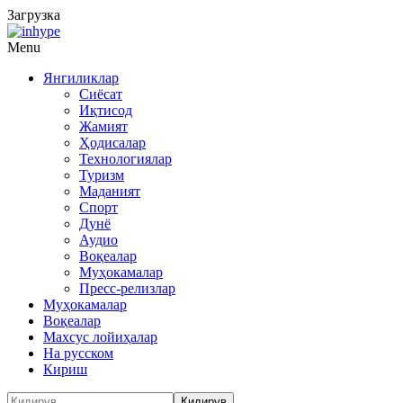
Загрузка
Menu
Янгиликлар
Сиёсат
Иқтисод
Жамият
Ҳодисалар
Технологиялар
Туризм
Маданият
Спорт
Дунё
Аудио
Воқеалар
Муҳокамалар
Пресс-релизлар
Муҳокамалар
Воқеалар
Махсус лойиҳалар
На русском
Кириш