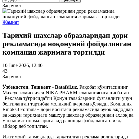
Загрузка
Жамият
Тарихий шахслар образларидан дори
рекламасида ноқонуний фойдаланган
компания жаримага тортилди
10 June 2026, 12:40
43
Загрузка
Ўзбекистон, Тошкент - Batafsil.uz.
Рақобат қўмитасининг
Махсус комиссияси NIKA PHARM компаниясига нисбатан
"Реклама тўғрисида"ги Қонун талабларини бузганлиги учун
белгиланган тартибда молиявий жарима қўллади. Компания
Rinoksil Formula+ дори воситаси рекламасида буюк аждодлар
ва жаҳон тарихидаги машҳур шахслар образларидан ахлоқ ва
маънавият нормаларига зид равишда фойдаланганликда
айбдор деб топилган.
Ижтимоий тармоқларда тарқатилган реклама роликларида