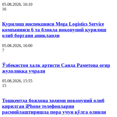
05.08.2026, 16:10
16
Қурилиш инспекцияси Мega Logistics Service
компанияси 6 та блокда ноқонуний қурилиш
олиб боргани аниқланди
05.08.2026, 16:00
7
Ўзбекистон халқ артисти Саида Раметова оғир
жудоликка учради
05.08.2026, 15:55
15
Тошкентда божхона ходими ноқонуний олиб
кирилган iPhone телефонларни
расмийлаштиришда пора учун қўлга олинди