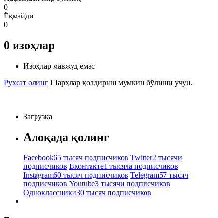
0
Ёқмайди
0
0
изоҳлар
Изоҳлар мавжуд емас
Рухсат олинг
Шарҳлар қолдириш мумкин бўлиши учун.
Загрузка
Алоқада қолинг
Facebook
65 тысяч подписчиков
Twitter
2 тысячи
подписчиков
Вконтакте
1 тысяча подписчиков
Instagram
60 тысяч подписчиков
Telegram
57 тысяч
подписчиков
Youtube
3 тысячи подписчиков
Одноклассники
30 тысяч подписчиков