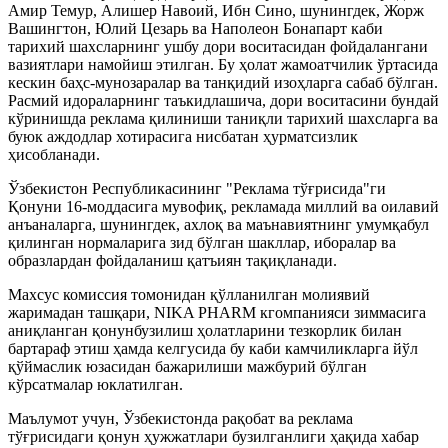
Амир Темур, Алишер Навоий, Ибн Сино, шунингдек, Жорж
Вашингтон, Юлий Цезарь ва Наполеон Бонапарт каби
тарихий шахсларнинг ушбу дори воситасидан фойдалангани
вазиятлари намойиш этилган. Бу ҳолат жамоатчилик ўртасида
кескин баҳс-мунозаралар ва танқидий изоҳларга сабаб бўлган.
Расмий идораларнинг таъкидлашича, дори воситасини бундай
кўринишда реклама қилиниши таниқли тарихий шахсларга ва
буюк аждодлар хотирасига нисбатан ҳурматсизлик
ҳисобланади.
Ўзбекистон Республикасининг "Реклама тўғрисида"ги
Қонуни 16-моддасига мувофиқ, рекламада миллий ва оилавий
анъаналарга, шунингдек, ахлоқ ва маънавиятнинг умумқабул
қилинган нормаларига зид бўлган шакллар, иборалар ва
образлардан фойдаланиш қатъиян тақиқланади.
Махсус комиссия томонидан қўлланилган молиявий
жаримадан ташқари, NIKA PHARM кгомпанияси зиммасига
аниқланган қонунбузилиш ҳолатларини тезкорлик билан
бартараф этиш ҳамда келгусида бу каби камчиликларга йўл
қўймаслик юзасидан бажарилиши мажбурий бўлган
кўрсатмалар юклатилган.
Маълумот учун, Ўзбекистонда рақобат ва реклама
тўғрисидаги қонун ҳужжатлари бузилганлиги ҳақида хабар