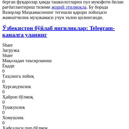
берган фуқаролар ҳамда ташкилотларни пул мукофоти билан
рағбатлантириш тизими
жорий этилмоқда
. Бу борада
Вазирлар Маҳкамасининг тегишли қарори лойиҳаси
жамоатчилик муҳокамаси учун эълон қилинганди.
Ўзбекистон бўйлаб янгиликлар: Telegram-
каналга уланинг
Share
Загрузка
Share
Мақоладан таъсирланиш
Ёқади
0
Таҳсинга лойиқ
0
Хурсандчилик
0
Ҳайрон бўлмоқ
0
Тушкунлик
0
Хомушлик
0
Ҳафсаласи пир бўлмоқ