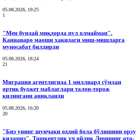
05.08.2026, 19:25
1
"Мен бундай миқдорда пул олмайман".
Каннаваро маоши ҳақидаги миш-мишларга
муносабат билдирди
05.08.2026, 18:24
21
Миграция агентлигида 1 миллиард сўмдан
ортиқ буджет маблағлари талон-торож
қилингани аниқланди
05.08.2026, 16:20
20
"Биз унинг шунчаки оддий бола бўлишини орзу
қиламиз". Тошкентлик уч ойлик Леоннинг ота-