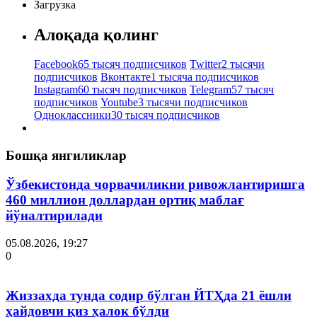
Загрузка
Алоқада қолинг
Facebook
65 тысяч подписчиков
Twitter
2 тысячи
подписчиков
Вконтакте
1 тысяча подписчиков
Instagram
60 тысяч подписчиков
Telegram
57 тысяч
подписчиков
Youtube
3 тысячи подписчиков
Одноклассники
30 тысяч подписчиков
Бошқа янгиликлар
Ўзбекистонда чорвачиликни ривожлантиришга
460 миллион доллардан ортиқ маблағ
йўналтирилади
05.08.2026, 19:27
0
Жиззахда тунда содир бўлган ЙТҲда 21 ёшли
ҳайдовчи қиз ҳалок бўлди