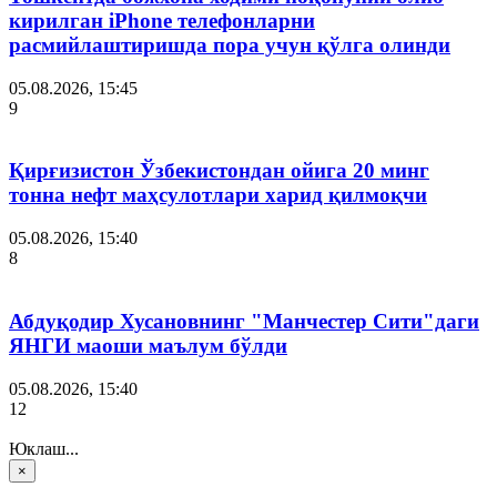
кирилган iPhone телефонларни
расмийлаштиришда пора учун қўлга олинди
05.08.2026, 15:45
9
Қирғизистон Ўзбекистондан ойига 20 минг
тонна нефт маҳсулотлари харид қилмоқчи
05.08.2026, 15:40
8
Абдуқодир Хусановнинг "Манчестер Сити"даги
ЯНГИ маоши маълум бўлди
05.08.2026, 15:40
12
Юклаш...
×