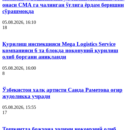
онаси СМА га чалинган ўғлига ёрдам беришни
сўрашмоқда
05.08.2026, 16:10
18
Қурилиш инспекцияси Мega Logistics Service
компанияси 6 та блокда ноқонуний қурилиш
олиб боргани аниқланди
05.08.2026, 16:00
8
Ўзбекистон халқ артисти Саида Раметова оғир
жудоликка учради
05.08.2026, 15:55
17
Тошкентда божхона ходими ноқонуний олиб