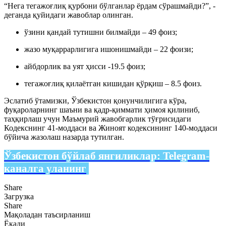
“Нега тегажоғлиқ қурбони бўлганлар ёрдам сўрашмайди?”, -
деганда қуйидаги жавоблар олинган.
ўзини қандай тутишни билмайди – 49 фоиз;
жазо муқаррарлигига ишонишмайди – 22 фоизи;
айбдорлик ва уят ҳисси -19.5 фоиз;
тегажоғлиқ қилаётган кишидан қўрқиш – 8.5 фоиз.
Эслатиб ўтамизки, Ўзбекистон қонунчилигига кўра,
фуқароларнинг шаъни ва қадр-қиммати ҳимоя қилиниб,
таҳқирлаш учун Маъмурий жавобгарлик тўғрисидаги
Кодекснинг 41-моддаси ва Жиноят кодексининг 140-моддаси
бўйича жазолаш назарда тутилган.
Ўзбекистон бўйлаб янгиликлар:
Telegram-
каналга уланинг
Share
Загрузка
Share
Мақоладан таъсирланиш
Ёқади