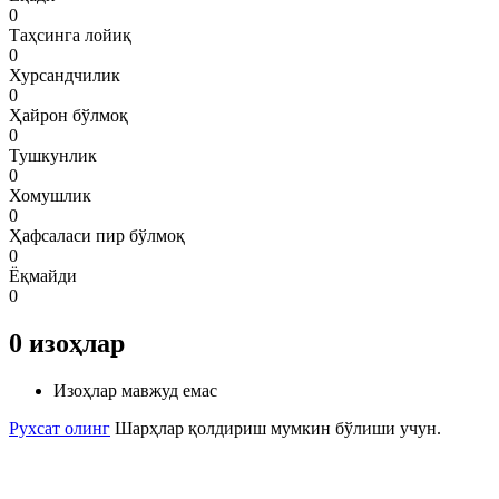
0
Таҳсинга лойиқ
0
Хурсандчилик
0
Ҳайрон бўлмоқ
0
Тушкунлик
0
Хомушлик
0
Ҳафсаласи пир бўлмоқ
0
Ёқмайди
0
0
изоҳлар
Изоҳлар мавжуд емас
Рухсат олинг
Шарҳлар қолдириш мумкин бўлиши учун.