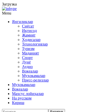
Загрузка
Menu
Янгиликлар
Сиёсат
Иқтисод
Жамият
Ҳодисалар
Технологиялар
Туризм
Маданият
Спорт
Дунё
Аудио
Воқеалар
Муҳокамалар
Пресс-релизлар
Муҳокамалар
Воқеалар
Махсус лойиҳалар
На русском
Кириш