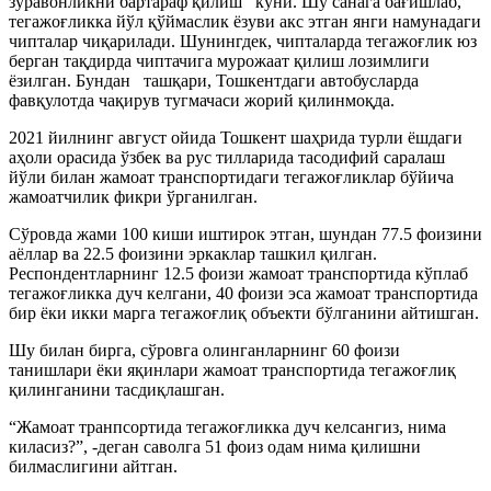
зўравонликни бартараф қилиш куни. Шу санага бағишлаб,
тегажоғликка йўл қўймаслик ёзуви акс этган янги намунадаги
чипталар чиқарилади. Шунингдек, чипталарда тегажоғлик юз
берган тақдирда чиптачига мурожаат қилиш лозимлиги
ёзилган. Бундан ташқари, Тошкентдаги автобусларда
фавқулотда чақирув тугмачаси жорий қилинмоқда.
2021 йилнинг август ойида Тошкент шаҳрида турли ёшдаги
аҳоли орасида ўзбек ва рус тилларида тасодифий саралаш
йўли билан жамоат транспортидаги тегажоғликлар бўйича
жамоатчилик фикри ўрганилган.
Сўровда жами 100 киши иштирок этган, шундан 77.5 фоизини
аёллар ва 22.5 фоизини эркаклар ташкил қилган.
Респондентларнинг 12.5 фоизи жамоат транспортида кўплаб
тегажоғликка дуч келгани, 40 фоизи эса жамоат транспортида
бир ёки икки марга тегажоғлиқ объекти бўлганини айтишган.
Шу билан бирга, сўровга олинганларнинг 60 фоизи
танишлари ёки яқинлари жамоат транспортида тегажоғлиқ
қилинганини тасдиқлашган.
“Жамоат транпсортида тегажоғликка дуч келсангиз, нима
киласиз?”, -деган саволга 51 фоиз одам нима қилишни
билмаслигини айтган.