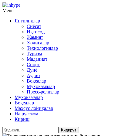
Menu
Янгиликлар
Сиёсат
Иқтисод
Жамият
Ҳодисалар
Технологиялар
Туризм
Маданият
Спорт
Дунё
Аудио
Воқеалар
Муҳокамалар
Пресс-релизлар
Муҳокамалар
Воқеалар
Махсус лойиҳалар
На русском
Кириш