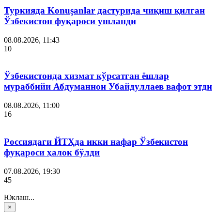
Туркияда Konuşanlar дастурида чиқиш қилган
Ўзбекистон фуқароси ушланди
08.08.2026, 11:43
10
Ўзбекистонда хизмат кўрсатган ёшлар
мураббийи Абдуманнон Убайдуллаев вафот этди
08.08.2026, 11:00
16
Россиядаги ЙТҲда икки нафар Ўзбекистон
фуқароси ҳалок бўлди
07.08.2026, 19:30
45
Юклаш...
×