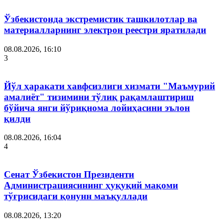
Ўзбекистонда экстремистик ташкилотлар ва
материалларнинг электрон реестри яратилади
08.08.2026, 16:10
3
Йўл ҳаракати хавфсизлиги хизмати "Маъмурий
амалиёт" тизимини тўлиқ рақамлаштириш
бўйича янги йўриқнома лойиҳасини эълон
қилди
08.08.2026, 16:04
4
Сенат Ўзбекистон Президенти
Администрациясининг ҳуқуқий мақоми
тўғрисидаги қонунн маъқуллади
08.08.2026, 13:20