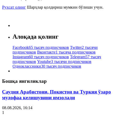
Рухсат олинг
Шарҳлар қолдириш мумкин бўлиши учун.
Алоқада қолинг
Facebook
65 тысяч подписчиков
Twitter
2 тысячи
подписчиков
Вконтакте
1 тысяча подписчиков
Instagram
60 тысяч подписчиков
Telegram
57 тысяч
подписчиков
Youtube
3 тысячи подписчиков
Одноклассники
30 тысяч подписчиков
Бошқа янгиликлар
Саудия Арабистони, Покистон ва Туркия ўзаро
мудофаа келишувини имзолади
08.08.2026, 16:14
1