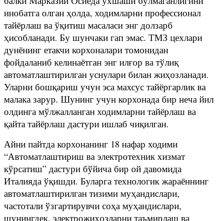
балки Марказий Осиёда ўхшаши бўлмаганлигини
инобатга олган ҳолда, ходимларни профессионал
тайёрлаш ва ўқитиш масаласи энг долзарб
ҳисобланади. Бу шунчаки гап эмас. ТМЗ цехлари
дунёнинг етакчи корхоналари томонидан
фойдаланиб келинаётган энг илғор ва тўлиқ
автоматлаштирилган уснулари билан жиҳозланади.
Уларни бошқариш учун эса махсус тайёргарлик ва
малака зарур. Шунинг учун корхонада бир неча йил
олдинга мўлжалланган ходимларни тайёрлаш ва
қайта тайёрлаш дастури ишлаб чиқилган.
Айни пайтда корхонанинг 18 нафар ходими
“Автоматлаштириш ва электротехник хизмат
кўрсатиш” дастури бўйича бир ой давомида
Италияда ўқишди. Буларга технологик жараённинг
автоматлаштирилган тизими муҳандислари,
частотали ўзгартирувчи соҳа муҳандислари,
шунингдек, электрожиҳозларни таъмирлаш ва