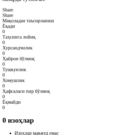
Share
Share
Мақоладан таъсирланиш
Ёқади
0
Таҳсинга лойиқ
0
Хурсандчилик
0
Ҳайрон бўлмоқ
0
Тушкунлик
0
Хомушлик
0
Ҳафсаласи пир бўлмоқ
0
Ёқмайди
0
0
изоҳлар
Изоҳлар мавжуд емас