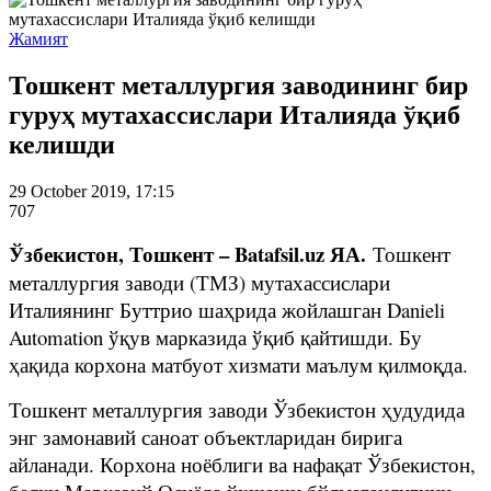
Жамият
Тошкент металлургия заводининг бир
гуруҳ мутахассислари Италияда ўқиб
келишди
29 October 2019, 17:15
707
Ўзбекистон, Тошкент – Batafsil.uz ЯА.
Тошкент
металлургия заводи (ТМЗ) мутахассислари
Италиянинг Буттрио шаҳрида жойлашган Danieli
Automation ўқув марказида ўқиб қайтишди. Бу
ҳақида корхона матбуот хизмати маълум қилмоқда.
Тошкент металлургия заводи Ўзбекистон ҳудудида
энг замонавий саноат объектларидан бирига
айланади. Корхона ноёблиги ва нафақат Ўзбекистон,