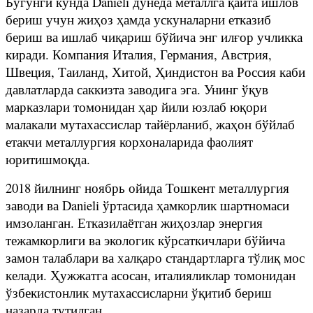
Бугунги кунда Danieli дунёда металлга қайта ишлов
бериш учун жиҳоз ҳамда ускуналарни етказиб
бериш ва ишлаб чиқариш бўйича энг илғор учликка
киради. Компания Италия, Германия, Австрия,
Швеция, Таиланд, Хитой, Ҳиндистон ва Россия каби
давлатларда саккизта заводига эга. Унинг ўқув
марказлари томонидан ҳар йили юзлаб юқори
малакали мутахассислар тайёрланиб, жаҳон бўйлаб
етакчи металлургия корхоналарида фаолият
юритишмоқда.
2018 йилнинг ноябрь ойида Тошкент металлургия
заводи ва Danieli ўртасида ҳамкорлик шартномаси
имзоланган. Етказилаётган жиҳозлар энергия
тежамкорлиги ва экологик кўрсаткичлари бўйича
замон талаблари ва халқаро стандартларга тўлиқ мос
келади. Ҳужжатга асосан, италияликлар томонидан
ўзбекистонлик мутахассисларни ўқитиб бериш
назарда тутилган.