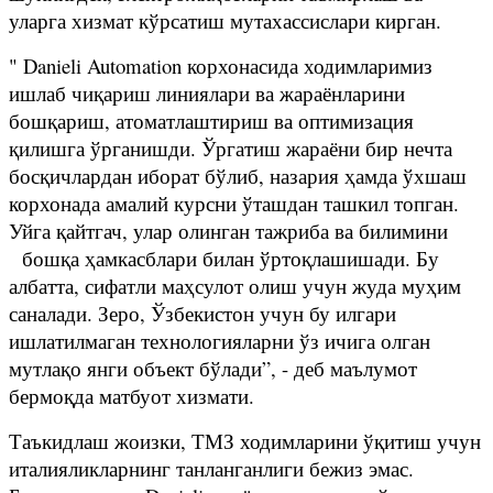
уларга хизмат кўрсатиш мутахассислари кирган.
" Danieli Automation корхонасида ходимларимиз
ишлаб чиқариш линиялари ва жараёнларини
бошқариш, атоматлаштириш ва оптимизация
қилишга ўрганишди. Ўргатиш жараёни бир нечта
босқичлардан иборат бўлиб, назария ҳамда ўхшаш
корхонада амалий курсни ўташдан ташкил топган.
Уйга қайтгач, улар олинган тажриба ва билимини
бошқа ҳамкасблари билан ўртоқлашишади. Бу
албатта, сифатли маҳсулот олиш учун жуда муҳим
саналади. Зеро, Ўзбекистон учун бу илгари
ишлатилмаган технологияларни ўз ичига олган
мутлақо янги объект бўлади”, - деб маълумот
бермоқда матбуот хизмати.
Таъкидлаш жоизки, ТМЗ ходимларини ўқитиш учун
италияликларнинг танланганлиги бежиз эмас.