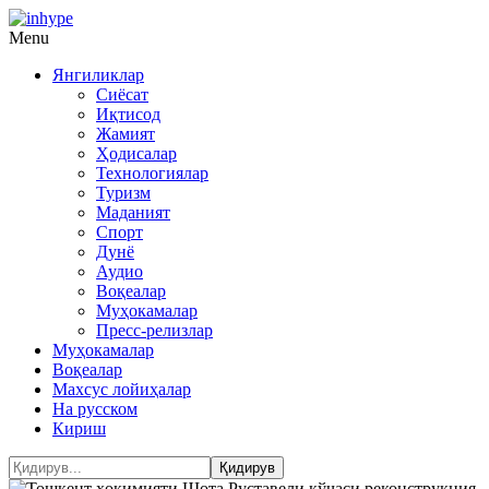
Menu
Янгиликлар
Сиёсат
Иқтисод
Жамият
Ҳодисалар
Технологиялар
Туризм
Маданият
Спорт
Дунё
Аудио
Воқеалар
Муҳокамалар
Пресс-релизлар
Муҳокамалар
Воқеалар
Махсус лойиҳалар
На русском
Кириш