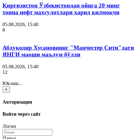
Қирғизистон Ўзбекистондан ойига 20 минг
тонна нефт маҳсулотлари харид қилмоқчи
05.08.2026, 15:40
8
Абдуқодир Хусановнинг "Манчестер Сити"даги
ЯНГИ маоши маълум бўлди
05.08.2026, 15:40
12
Юклаш...
×
Авторизация
Войти через сайт
Логин
Парол