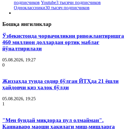
подписчиков
Youtube
3 тысячи подписчиков
Одноклассники
30 тысяч подписчиков
Бошқа янгиликлар
Ўзбекистонда чорвачиликни ривожлантиришга
460 миллион доллардан ортиқ маблағ
йўналтирилади
05.08.2026, 19:27
0
Жиззахда тунда содир бўлган ЙТҲда 21 ёшли
ҳайдовчи қиз ҳалок бўлди
05.08.2026, 19:25
1
"Мен бундай миқдорда пул олмайман".
Каннаваро маоши ҳақидаги миш-мишларга