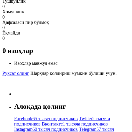
Тушкунлик
0
Хомушлик
0
Ҳафсаласи пир бўлмоқ
0
Ёқмайди
0
0
изоҳлар
Изоҳлар мавжуд емас
Рухсат олинг
Шарҳлар қолдириш мумкин бўлиши учун.
Алоқада қолинг
Facebook
65 тысяч подписчиков
Twitter
2 тысячи
подписчиков
Вконтакте
1 тысяча подписчиков
Instagram
60 тысяч подписчиков
Telegram
57 тысяч