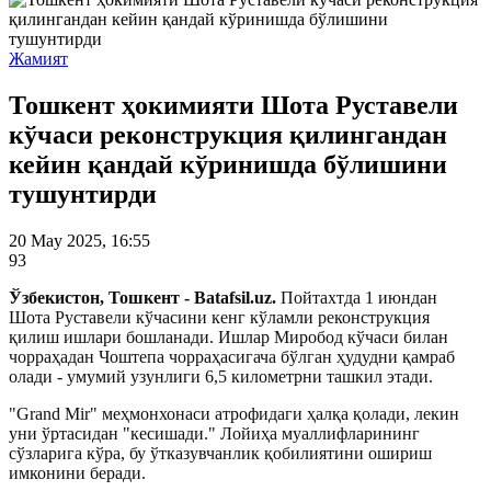
Жамият
Тошкент ҳокимияти Шота Руставели
кўчаси реконструкция қилингандан
кейин қандай кўринишда бўлишини
тушунтирди
20 May 2025, 16:55
93
Ўзбекистон, Тошкент - Batafsil.uz.
Пойтахтда 1 июндан
Шота Руставели кўчасини кенг кўламли реконструкция
қилиш ишлари бошланади. Ишлар Миробод кўчаси билан
чорраҳадан Чоштепа чорраҳасигача бўлган ҳудудни қамраб
олади - умумий узунлиги 6,5 километрни ташкил этади.
"Grand Mir" меҳмонхонаси атрофидаги ҳалқа қолади, лекин
уни ўртасидан "кесишади." Лойиҳа муаллифларининг
сўзларига кўра, бу ўтказувчанлик қобилиятини ошириш
имконини беради.