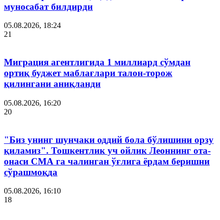
муносабат билдирди
05.08.2026, 18:24
21
Миграция агентлигида 1 миллиард сўмдан
ортиқ буджет маблағлари талон-торож
қилингани аниқланди
05.08.2026, 16:20
20
"Биз унинг шунчаки оддий бола бўлишини орзу
қиламиз". Тошкентлик уч ойлик Леоннинг ота-
онаси СМА га чалинган ўғлига ёрдам беришни
сўрашмоқда
05.08.2026, 16:10
18