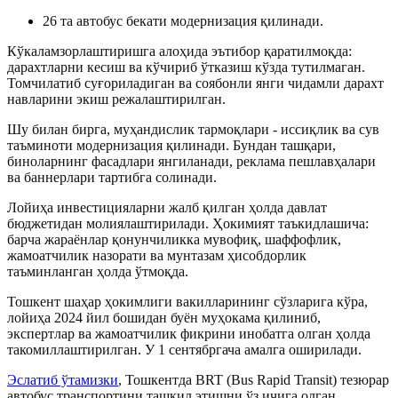
26 та автобус бекати модернизация қилинади.
Кўкаламзорлаштиришга алоҳида эътибор қаратилмоқда:
дарахтларни кесиш ва кўчириб ўтказиш кўзда тутилмаган.
Томчилатиб суғориладиган ва соябонли янги чидамли дарахт
навларини экиш режалаштирилган.
Шу билан бирга, муҳандислик тармоқлари - иссиқлик ва сув
таъминоти модернизация қилинади. Бундан ташқари,
биноларнинг фасадлари янгиланади, реклама пешлавҳалари
ва баннерлари тартибга солинади.
Лойиҳа инвестицияларни жалб қилган ҳолда давлат
бюджетидан молиялаштирилади. Ҳокимият таъкидлашича:
барча жараёнлар қонунчиликка мувофиқ, шаффофлик,
жамоатчилик назорати ва мунтазам ҳисобдорлик
таъминланган ҳолда ўтмоқда.
Тошкент шаҳар ҳокимлиги вакилларининг сўзларига кўра,
лойиҳа 2024 йил бошидан буён муҳокама қилиниб,
экспертлар ва жамоатчилик фикрини инобатга олган ҳолда
такомиллаштирилган. У 1 сентябргача амалга оширилади.
Эслатиб ўтамиз
ки
, Тошкентда BRT (Bus Rapid Transit) тезюрар
автобус транспортини ташкил этишни ўз ичига олган