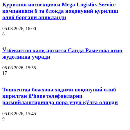
Қурилиш инспекцияси Мega Logistics Service
компанияси 6 та блокда ноқонуний қурилиш
олиб боргани аниқланди
05.08.2026, 16:00
8
Ўзбекистон халқ артисти Саида Раметова оғир
жудоликка учради
05.08.2026, 15:55
17
Тошкентда божхона ходими ноқонуний олиб
кирилган iPhone телефонларни
расмийлаштиришда пора учун қўлга олинди
05.08.2026, 15:45
9