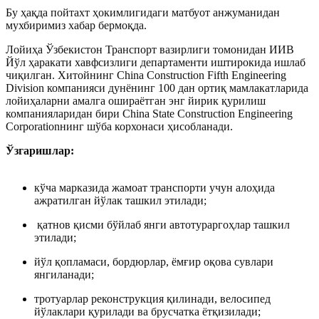
Бу ҳақда пойтахт ҳокимлигидаги матбуот анжуманидан
мухбиримиз хабар бермоқда.
Лойиҳа Ўзбекистон Транспорт вазирлиги томонидан ИИВ
Йўл ҳаракати хавфсизлиги департаменти иштирокида ишлаб
чиқилган. Хитойнинг China Construction Fifth Engineering
Division компанияси дунёнинг 100 дан ортиқ мамлакатларида
лойиҳаларни амалга ошираётган энг йирик қурилиш
компанияларидан бири China State Construction Engineering
Corporationнинг шўба корхонаси ҳисобланади.
Ўзгаришлар:
кўча марказида жамоат транспорти учун алоҳида
ажратилган йўлак ташкил этилади;
қатнов қисми бўйлаб янги автотураргоҳлар ташкил
этилади;
йўл қопламаси, бордюрлар, ёмғир оқова сувлари
янгиланади;
тротуарлар реконструкция қилинади, велосипед
йўлаклари қурилади ва брусчатка ётқизилади;