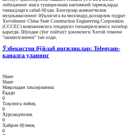
лойиҳанинг ишга туширилиши ижтимоий тармоқларда
танқидларга сабаб бўлди. Блогерлар жамоатчилик
муҳокамасининг йўқлигига ва миллиард долларлик пудрат
Хитойнинг China State Construction Engineering Corporation
(CСCЕC) компаниясига тендерсиз топширилганига эътибор
қаратди. Шундан сўнг пойтахт ҳокимлиги Хитой томони
"шошилганини" тан олди.
Ўзбекистон бўйлаб янгиликлар: Telegram-
каналга уланинг
Share
Share
Мақоладан таъсирланиш
Ёқади
0
Таҳсинга лойиқ
0
Хурсандчилик
0
Ҳайрон бўлмоқ
0