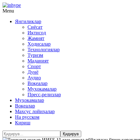
Menu
Янгиликлар
Сиёсат
Иқтисод
Жамият
Ҳодисалар
Технологиялар
Туризм
Маданият
Спорт
Дунё
Аудио
Воқеалар
Муҳокамалар
Пресс-релизлар
Муҳокамалар
Воқеалар
Махсус лойиҳалар
На русском
Кириш