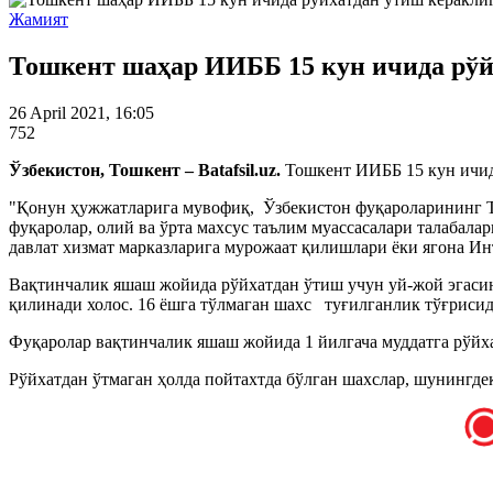
Жамият
Тошкент шаҳар ИИББ 15 кун ичида рўй
26 April 2021, 16:05
752
Ўзбекистон, Тошкент – Batafsil.uz.
Тошкент ИИББ 15 кун ичид
"Қонун ҳужжатларига мувофиқ, Ўзбекистон фуқароларининг То
фуқаролар, олий ва ўрта махсус таълим муассасалари талабал
давлат хизмат марказларига мурожаат қилишлари ёки ягона Ин
Вақтинчалик яшаш жойида рўйхатдан ўтиш учун уй-жой эгасин
қилинади холос. 16 ёшга тўлмаган шахс туғилганлик тўғриси
Фуқаролар вақтинчалик яшаш жойида 1 йилгача муддатга рўйха
Рўйхатдан ўтмаган ҳолда пойтахтда бўлган шахслар, шунингд