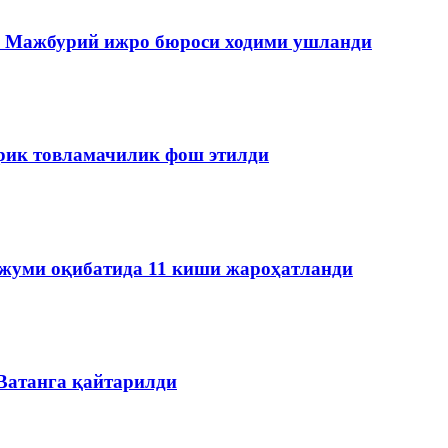
да Мажбурий ижро бюроси ходими ушланди
ирик товламачилик фош этилди
ужуми оқибатида 11 киши жароҳатланди
 Ватанга қайтарилди