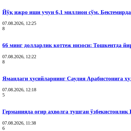
Йўқ ижро иши учун 6,1 миллион сўм. Бектемир
07.08.2026, 12:25
8
66 минг долларлик коттеж низоси: Тошкентда й
07.08.2026, 12:22
8
Ямандаги ҳусийларнинг Саудия Арабистонига ҳ
07.08.2026, 12:18
5
Германияда оғир аҳволга тушган ўзбекистонлик
07.08.2026, 11:38
6