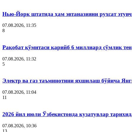
Нью-Йорк штатида ҳам эвтаназияни рухсат этув
07.08.2026, 11:35
8
Рақобат қўмитаси қарийб 6 миллиард сўмлик тен
07.08.2026, 11:32
5
Электр ва газ таъминотини яхшилаш бўйича Янги
07.08.2026, 11:04
11
2026 йил июли Ўзбекистонда кузатувлар тарихид
07.08.2026, 10:36
13