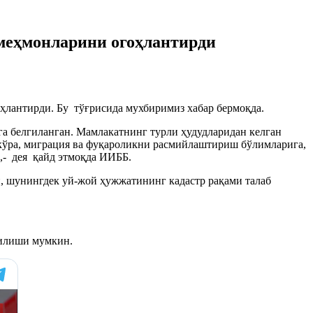
 меҳмонларини огоҳлантирди
ҳлантирди. Бу тўғрисида мухбиримиз хабар бермоқда.
а белгиланган. Мамлакатнинг турли ҳудудларидан келган
а кўра, миграция ва фуқароликни расмийлаштириш бўлимларига,
,- дея қайд этмоқда ИИББ.
и, шунингдек уй-жой ҳужжатининг кадастр рақами талаб
тилиши мумкин.