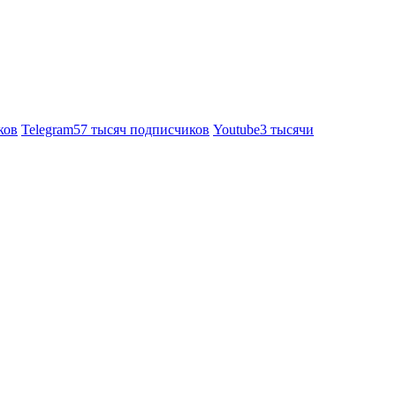
ков
Telegram
57 тысяч подписчиков
Youtube
3 тысячи