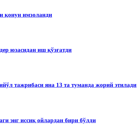
чи қонун имзоланди
дер юзасидан иш қўзғатди
йўл тажрибаси яна 13 та туманда жорий этилади
аги энг иссиқ ойлардан бири бўлди