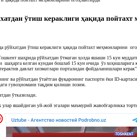
хатдан ўтиш кераклиги ҳақида пойтахт
а рўйхатдан ўтиш кераклиги ҳақида пойтахт меҳмонларини ого
шкент шаҳрида рўйхатдан ўтмаган ҳолда яшаши 15 кун муддатг
ари шаҳарга келган кундан бошлаб 15 кун ичида ўз хоҳишлариг
терактив давлат хизматлари порталидан фойдаланишлари керак"
инг ва рўйхатдан ўтаётган фуқаронинг паспорти ёки ID-картас
даги гувоҳномани тақдим қилиши лозим.
тдан ўтказилади.
ек улар яшайдиган уй-жой эгалари маъмурий жавобгарликка тор