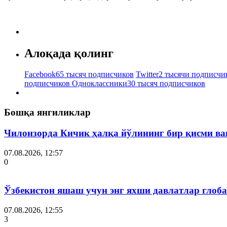
Алоқада қолинг
Facebook
65 тысяч подписчиков
Twitter
2 тысячи подписчи
подписчиков
Одноклассники
30 тысяч подписчиков
Бошқа янгиликлар
Чилонзорда Кичик ҳалқа йўлининг бир қисми ва
07.08.2026, 12:57
0
Ўзбекистон яшаш учун энг яхши давлатлар глоба
07.08.2026, 12:55
3