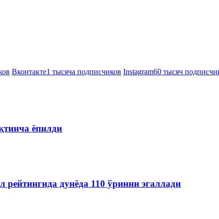
ков
Вконтакте
1 тысяча подписчиков
Instagram
60 тысяч подписчи
қтинча ёпилди
л рейтингида дунёда 110 ўринни эгаллади