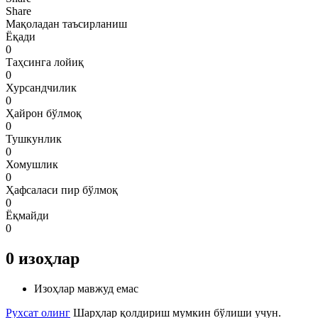
Share
Мақоладан таъсирланиш
Ёқади
0
Таҳсинга лойиқ
0
Хурсандчилик
0
Ҳайрон бўлмоқ
0
Тушкунлик
0
Хомушлик
0
Ҳафсаласи пир бўлмоқ
0
Ёқмайди
0
0
изоҳлар
Изоҳлар мавжуд емас
Рухсат олинг
Шарҳлар қолдириш мумкин бўлиши учун.