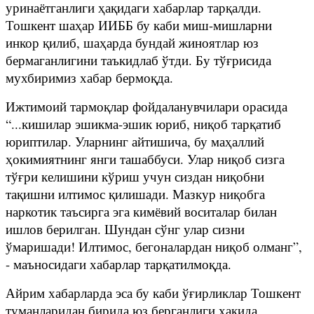
уринаётганлиги ҳақидаги хабарлар тарқалди.
Тошкент шаҳар ИИББ бу каби миш-мишларни
инкор қилиб, шаҳарда бундай жиноятлар юз
бермаганлигини таъкидлаб ўтди. Бу тўғрисида
мухбиримиз хабар бермоқда.
Ижтимоий тармоқлар фойдаланувчилари орасида
“...кишилар эшикма-эшик юриб, ниқоб тарқатиб
юриптилар. Уларнинг айтишича, бу маҳаллий
ҳокимиятнинг янги ташаббуси. Улар ниқоб сизга
тўғри келишини кўриш учун сиздан ниқобни
тақишни илтимос қилишади. Мазкур ниқобга
наркотик таъсирга эга кимёвий воситалар билан
ишлов берилган. Шундан сўнг улар сизни
ўмаришади! Илтимос, бегоналардан ниқоб олманг”,
- маъносидаги хабарлар тарқатилмоқда.
Айрим хабарларда эса бу каби ўғирликлар Тошкент
туманларидан бирида юз берганлиги ҳақида