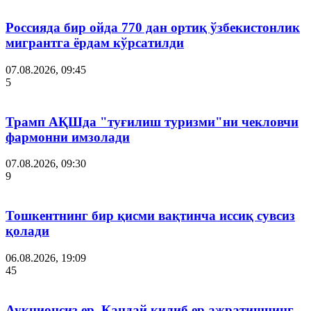
Россияда бир ойда 770 дан ортиқ ўзбекистонлик
мигрантга ёрдам кўрсатилди
07.08.2026, 09:45
5
Трамп АҚШда "туғилиш туризми"ни чекловчи
фармонни имзолади
07.08.2026, 09:30
9
Тошкентнинг бир қисми вақтинча иссиқ сувсиз
қолади
06.08.2026, 19:09
45
Аукционсиз ер. Қандай қилиб ер ажратишнинг