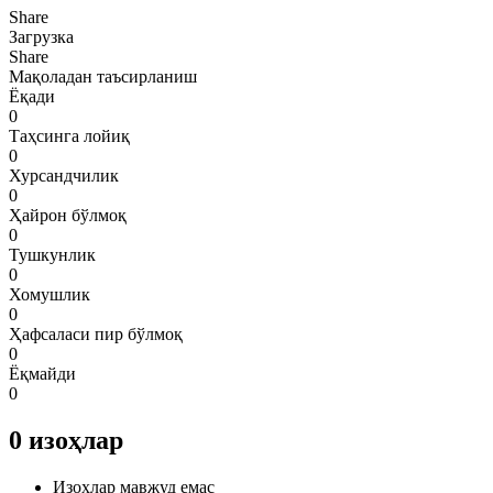
Share
Загрузка
Share
Мақоладан таъсирланиш
Ёқади
0
Таҳсинга лойиқ
0
Хурсандчилик
0
Ҳайрон бўлмоқ
0
Тушкунлик
0
Хомушлик
0
Ҳафсаласи пир бўлмоқ
0
Ёқмайди
0
0
изоҳлар
Изоҳлар мавжуд емас