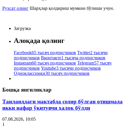
Рухсат олинг
Шарҳлар қолдириш мумкин бўлиши учун.
Загрузка
Алоқада қолинг
Facebook
65 тысяч подписчиков
Twitter
2 тысячи
подписчиков
Вконтакте
1 тысяча подписчиков
Instagram
60 тысяч подписчиков
Telegram
57 тысяч
подписчиков
Youtube
3 тысячи подписчиков
Одноклассники
30 тысяч подписчиков
Бошқа янгиликлар
Таиланддаги мактабда содир бўлган отишмада
икки нафар ўқитувчи ҳалок бўлди
07.08.2026, 10:05
1