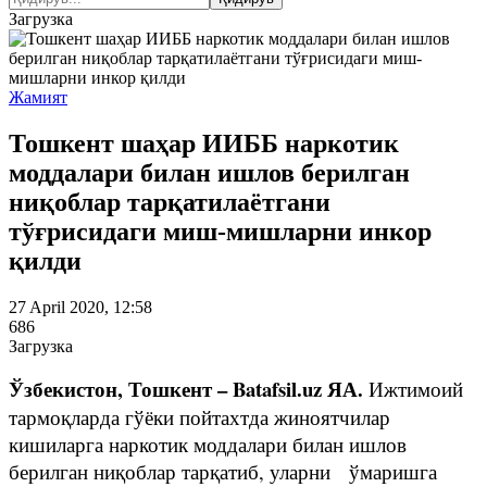
Загрузка
Жамият
Тошкент шаҳар ИИББ наркотик
моддалари билан ишлов берилган
ниқоблар тарқатилаётгани
тўғрисидаги миш-мишларни инкор
қилди
27 April 2020, 12:58
686
Загрузка
Ўзбекистон, Тошкент – Batafsil.uz ЯА.
Ижтимоий
тармоқларда гўёки пойтахтда жиноятчилар
кишиларга наркотик моддалари билан ишлов
берилган ниқоблар тарқатиб, уларни ўмаришга