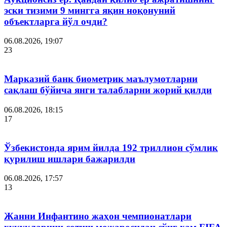
эски тизими 9 мингга яқин ноқонуний
объектларга йўл очди?
06.08.2026, 19:07
23
Марказий банк биометрик маълумотларни
сақлаш бўйича янги талабларни жорий қилди
06.08.2026, 18:15
17
Ўзбекистонда ярим йилда 192 триллион сўмлик
қурилиш ишлари бажарилди
06.08.2026, 17:57
13
Жанни Инфантино жаҳон чемпионатлари