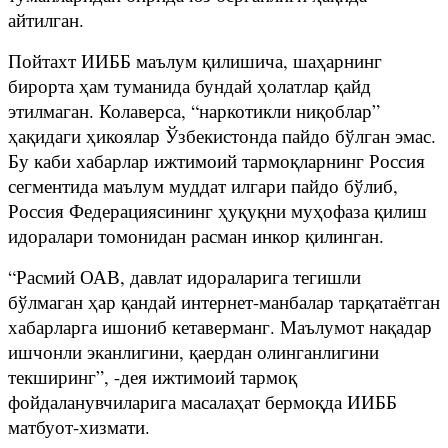
айтилган.
Пойтахт ИИББ маълум қилишича, шаҳарнинг
бирорта ҳам туманида бундай ҳолатлар қайд
этилмаган. Колаверса, “наркотикли ниқоблар”
ҳақидаги ҳикоялар Ўзбекистонда пайдо бўлган эмас.
Бу каби хабарлар ижтимоий тармоқларнинг Россия
сегментида маълум муддат илгари пайдо бўлиб,
Россия Федерациясининг ҳуқуқни муҳофаза қилиш
идоралари томонидан расман инкор қилинган.
“Расмий ОАВ, давлат идораларига тегишли
бўлмаган ҳар қандай интернет-манбалар тарқатаётган
хабарларга ишониб кетаверманг. Маълумот нақадар
ишчонли эканлигини, қаердан олинганлигини
текширинг”, -дея ижтимоий тармоқ
фойдаланувчиларига масалаҳат бермоқда ИИББ
матбуот-хизмати.