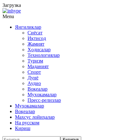
Загрузка
Menu
Янгиликлар
Сиёсат
Иқтисод
Жамият
Ҳодисалар
Технологиялар
Туризм
Маданият
Спорт
Дунё
Аудио
Воқеалар
Муҳокамалар
Пресс-релизлар
Муҳокамалар
Воқеалар
Махсус лойиҳалар
На русском
Кириш