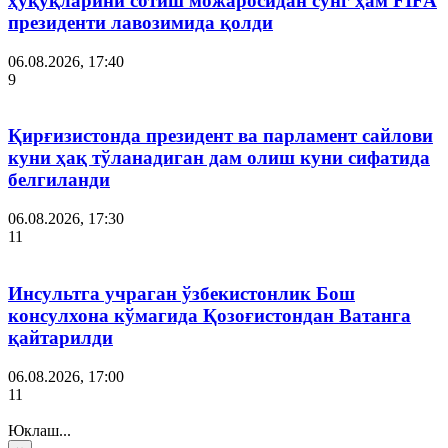
ҳуқуқларини сотиш можаросидан сўнг ҳам FIFA
президенти лавозимида қолди
06.08.2026, 17:40
9
Қирғизистонда президент ва парламент сайлови
куни ҳақ тўланадиган дам олиш куни сифатида
белгиланди
06.08.2026, 17:30
11
Инсультга учраган ўзбекистонлик Бош
консулхона кўмагида Қозоғистондан Ватанга
қайтарилди
06.08.2026, 17:00
11
Юклаш...