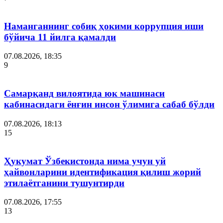
Наманганнинг собиқ ҳокими коррупция иши
бўйича 11 йилга қамалди
07.08.2026, 18:35
9
Самарқанд вилоятида юк машинаси
кабинасидаги ёнғин инсон ўлимига сабаб бўлди
07.08.2026, 18:13
15
Ҳукумат Ўзбекистонда нима учун уй
ҳайвонларини идентификация қилиш жорий
этилаётганини тушунтирди
07.08.2026, 17:55
13