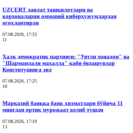
UZCERT давлат ташкилотлари ва
корхоналарни оммавий киберҳужумлардан
огоҳлантирди
07.08.2026, 17:33
11
Халқ демократик партияси: "Уятли хонадон" ва
"Шармандали маҳалла" каби ёндашувлар
Конституцияга зид
07.08.2026, 17:25
10
Марказий банкка банк хизматлари бўйича 11
мингдан ортиқ мурожаат келиб тушди
07.08.2026, 17:19
13