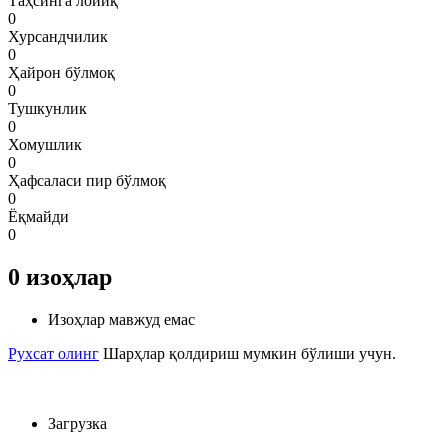
Таҳсинга лойиқ
0
Хурсандчилик
0
Ҳайрон бўлмоқ
0
Тушкунлик
0
Хомушлик
0
Ҳафсаласи пир бўлмоқ
0
Ёқмайди
0
0
изоҳлар
Изоҳлар мавжуд емас
Рухсат олинг
Шарҳлар қолдириш мумкин бўлиши учун.
Загрузка