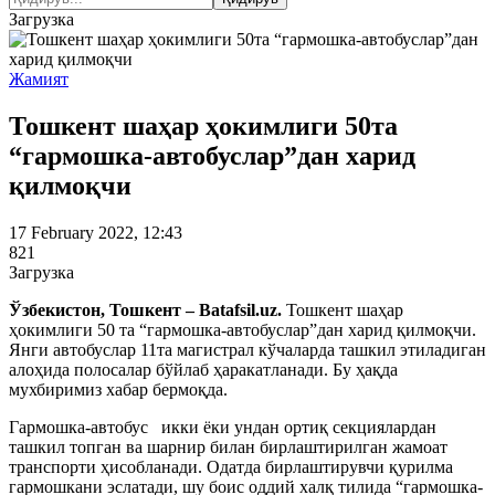
Загрузка
Жамият
Тошкент шаҳар ҳокимлиги 50та
“гармошка-автобуслар”дан харид
қилмоқчи
17 February 2022, 12:43
821
Загрузка
Ўзбекистон, Тошкент – Batafsil.uz.
Тошкент шаҳар
ҳокимлиги 50 та “гармошка-автобуслар”дан харид қилмоқчи.
Янги автобуслар 11та магистрал кўчаларда ташкил этиладиган
алоҳида полосалар бўйлаб ҳаракатланади. Бу ҳақда
мухбиримиз хабар бермоқда.
Гармошка-автобус икки ёки ундан ортиқ секциялардан
ташкил топган ва шарнир билан бирлаштирилган жамоат
транспорти ҳисобланади. Одатда бирлаштирувчи қурилма
гармошкани эслатади, шу боис оддий халқ тилида “гармошка-