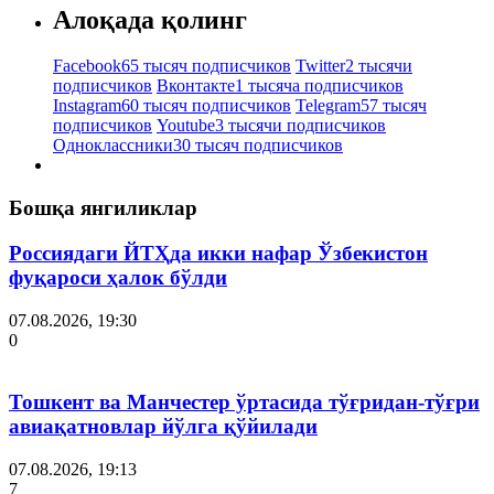
Алоқада қолинг
Facebook
65 тысяч подписчиков
Twitter
2 тысячи
подписчиков
Вконтакте
1 тысяча подписчиков
Instagram
60 тысяч подписчиков
Telegram
57 тысяч
подписчиков
Youtube
3 тысячи подписчиков
Одноклассники
30 тысяч подписчиков
Бошқа янгиликлар
Россиядаги ЙТҲда икки нафар Ўзбекистон
фуқароси ҳалок бўлди
07.08.2026, 19:30
0
Тошкент ва Манчестер ўртасида тўғридан-тўғри
авиақатновлар йўлга қўйилади
07.08.2026, 19:13
7