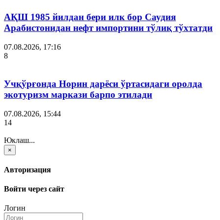
АҚШ 1985 йилдан бери илк бор Саудия
Арабистонидан нефт импортини тўлиқ тўхтатди
07.08.2026, 17:16
8
Учқўрғонда Норин дарёси ўртасидаги оролда
экотуризм маркази барпо этилади
07.08.2026, 15:44
14
Юклаш...
×
Авторизация
Войти через сайт
Логин