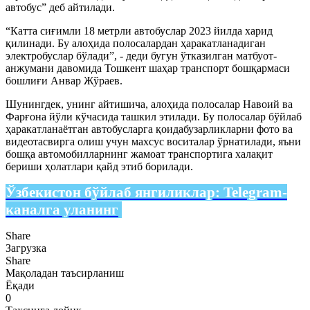
автобус” деб айтилади.
“Катта сиғимли 18 метрли автобуслар 2023 йилда харид
қилинади. Бу алоҳида полосалардан ҳаракатланадиган
электробуслар бўлади”, - деди бугун ўтказилган матбуот-
анжумани давомида Тошкент шаҳар транспорт бошқармаси
бошлиғи Анвар Жўраев.
Шунингдек, унинг айтишича, алоҳида полосалар Навоий ва
Фарғона йўли кўчасида ташкил этилади. Бу полосалар бўйлаб
ҳаракатланаётган автобусларга қоидабузарликларни фото ва
видеотасвирга олиш учун махсус воситалар ўрнатилади, яъни
бошқа автомобилларнинг жамоат транспортига халақит
бериши ҳолатлари қайд этиб борилади.
Ўзбекистон бўйлаб янгиликлар:
Telegram-
каналга уланинг
Share
Загрузка
Share
Мақоладан таъсирланиш
Ёқади
0