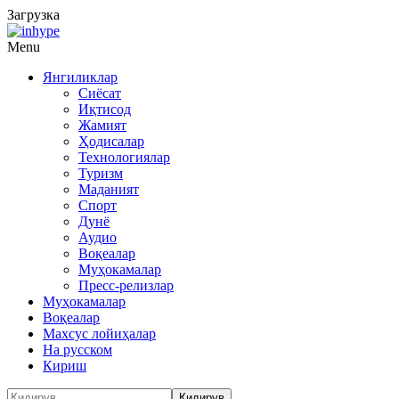
Загрузка
Menu
Янгиликлар
Сиёсат
Иқтисод
Жамият
Ҳодисалар
Технологиялар
Туризм
Маданият
Спорт
Дунё
Аудио
Воқеалар
Муҳокамалар
Пресс-релизлар
Муҳокамалар
Воқеалар
Махсус лойиҳалар
На русском
Кириш