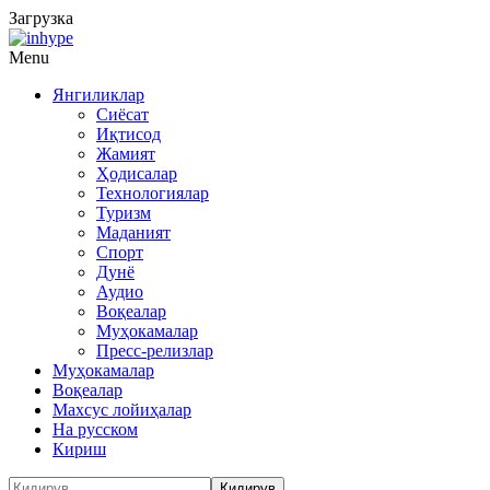
Загрузка
Menu
Янгиликлар
Сиёсат
Иқтисод
Жамият
Ҳодисалар
Технологиялар
Туризм
Маданият
Спорт
Дунё
Аудио
Воқеалар
Муҳокамалар
Пресс-релизлар
Муҳокамалар
Воқеалар
Махсус лойиҳалар
На русском
Кириш