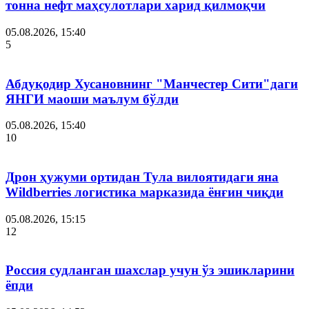
тонна нефт маҳсулотлари харид қилмоқчи
05.08.2026, 15:40
5
Абдуқодир Хусановнинг "Манчестер Сити"даги
ЯНГИ маоши маълум бўлди
05.08.2026, 15:40
10
Дрон ҳужуми ортидан Тула вилоятидаги яна
Wildberries логистика марказида ёнғин чиқди
05.08.2026, 15:15
12
Россия судланган шахслар учун ўз эшикларини
ёпди