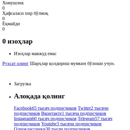
Хомушлик
0
Ҳафсаласи пир бўлмоқ
0
Ёқмайди
0
0
изоҳлар
Изоҳлар мавжуд емас
Рухсат олинг
Шарҳлар қолдириш мумкин бўлиши учун.
Загрузка
Алоқада қолинг
Facebook
65 тысяч подписчиков
Twitter
2 тысячи
подписчиков
Вконтакте
1 тысяча подписчиков
Instagram
60 тысяч подписчиков
Telegram
57 тысяч
подписчиков
Youtube
3 тысячи подписчиков
Одноклассники
30 тысяч подписчиков