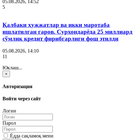
05.08.2026, 14:52
5
Қалбаки ҳужжатлар ва икки маротаба
ишлатилган гаров. Сурхондарёда 25 миллиард
сўмлик кредит фирибгарлиги фош этилди
05.08.2026, 14:10
11
Юклаш...
×
Авторизация
Войти через сайт
Логин
Парол
Ёдда сақламоқ мени