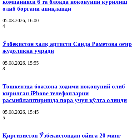
компанияси 6 та блокда ноқонуний қурилиш
олиб боргани аниқланди
05.08.2026, 16:00
4
Ўзбекистон халқ артисти Саида Раметова оғир
жудоликка учради
05.08.2026, 15:55
8
Тошкентда божхона ходими ноқонуний олиб
кирилган iPhone телефонларни
расмийлаштиришда пора учун қўлга олинди
05.08.2026, 15:45
5
Қирғизистон Ўзбекистондан ойига 20 минг