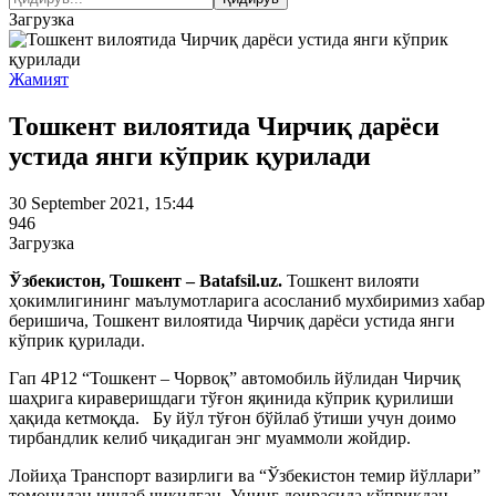
Загрузка
Жамият
Тошкент вилоятида Чирчиқ дарёси
устида янги кўприк қурилади
30 September 2021, 15:44
946
Загрузка
Ўзбекистон, Тошкент – Batafsil.uz.
Тошкент вилояти
ҳокимлигининг маълумотларига асосланиб мухбиримиз хабар
беришича, Тошкент вилоятида Чирчиқ дарёси устида янги
кўприк қурилади.
Гап 4Р12 “Тошкент – Чорвоқ” автомобиль йўлидан Чирчиқ
шаҳрига кираверишдаги тўғон яқинида кўприк қурилиши
ҳақида кетмоқда. Бу йўл тўғон бўйлаб ўтиши учун доимо
тирбандлик келиб чиқадиган энг муаммоли жойдир.
Лойиҳа Транспорт вазирлиги ва “Ўзбекистон темир йўллари”
томонидан ишлаб чиқилган. Унинг доирасида кўприкдан