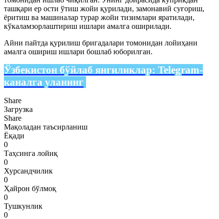
ташқари ер ости ўтиш жойи қурилади, замонавий суғориш,
ёритиш ва машиналар турар жойи тизимлари яратилади,
кўкаламзорлаштириш ишлари амалга оширилади.
Айни пайтда қурилиш бригадалари томонидан лойиҳани
амалга ошириш ишлари бошлаб юборилган.
Ўзбекистон бўйлаб янгиликлар:
Telegram-
каналга уланинг
Share
Загрузка
Share
Мақоладан таъсирланиш
Ёқади
0
Таҳсинга лойиқ
0
Хурсандчилик
0
Ҳайрон бўлмоқ
0
Тушкунлик
0