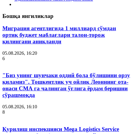
Бошқа янгиликлар
Миграция агентлигида 1 миллиард сўмдан
ортиқ буджет маблағлари талон-торож
қилингани аниқланди
05.08.2026, 16:20
6
"Биз унинг шунчаки оддий бола бўлишини орзу
қиламиз". Тошкентлик уч ойлик Леоннинг ота-
онаси СМА га чалинган ўғлига ёрдам беришни
сўрашмоқда
05.08.2026, 16:10
8
Қурилиш инспекцияси Мega Logistics Service