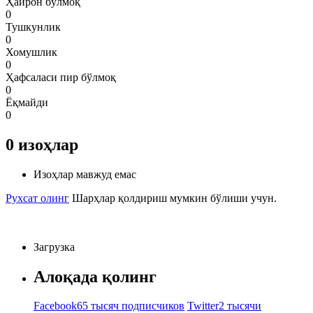
Ҳайрон бўлмоқ
0
Тушкунлик
0
Хомушлик
0
Ҳафсаласи пир бўлмоқ
0
Ёқмайди
0
0
изоҳлар
Изоҳлар мавжуд емас
Рухсат олинг
Шарҳлар қолдириш мумкин бўлиши учун.
Загрузка
Алоқада қолинг
Facebook
65 тысяч подписчиков
Twitter
2 тысячи