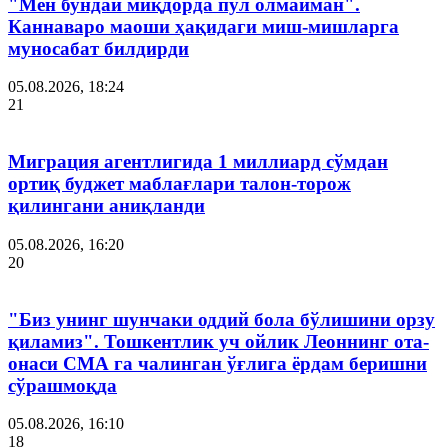
"Мен бундай миқдорда пул олмайман".
Каннаваро маоши ҳақидаги миш-мишларга
муносабат билдирди
05.08.2026, 18:24
21
Миграция агентлигида 1 миллиард сўмдан
ортиқ буджет маблағлари талон-торож
қилингани аниқланди
05.08.2026, 16:20
20
"Биз унинг шунчаки оддий бола бўлишини орзу
қиламиз". Тошкентлик уч ойлик Леоннинг ота-
онаси СМА га чалинган ўғлига ёрдам беришни
сўрашмоқда
05.08.2026, 16:10
18