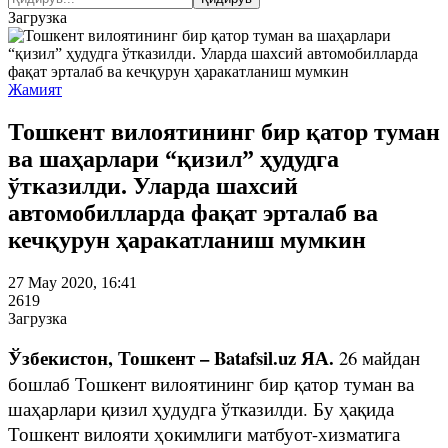
Загрузка
Жамият
Тошкент вилоятининг бир қатор туман
ва шаҳарлари “қизил” ҳудудга
ўтказилди. Уларда шахсий
автомобилларда фақат эрталаб ва
кечқурун ҳаракатланиш мумкин
27 May 2020, 16:41
2619
Загрузка
Ўзбекистон, Тошкент – Batafsil.uz ЯА.
26 майдан
бошлаб Тошкент вилоятининг бир қатор туман ва
шаҳарлари қизил ҳудудга ўтказилди. Бу ҳақида
Тошкент вилояти ҳокимлиги матбуот-хизматига