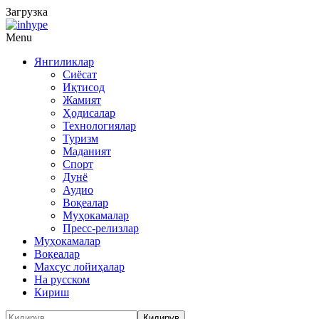
Загрузка
Menu
Янгиликлар
Сиёсат
Иқтисод
Жамият
Ҳодисалар
Технологиялар
Туризм
Маданият
Спорт
Дунё
Аудио
Воқеалар
Муҳокамалар
Пресс-релизлар
Муҳокамалар
Воқеалар
Махсус лойиҳалар
На русском
Кириш