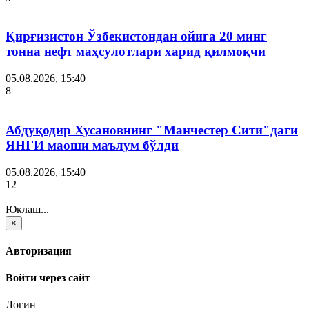
Қирғизистон Ўзбекистондан ойига 20 минг
тонна нефт маҳсулотлари харид қилмоқчи
05.08.2026, 15:40
8
Абдуқодир Хусановнинг "Манчестер Сити"даги
ЯНГИ маоши маълум бўлди
05.08.2026, 15:40
12
Юклаш...
×
Авторизация
Войти через сайт
Логин