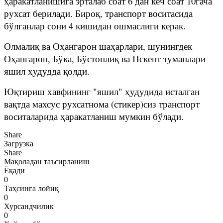
ҳаракатланишига эрталаб соат 6 дан кеч соат 10гача
рухсат берилади. Бироқ, транспорт воситасида
бўлганлар сони 4 кишидан ошмаслиги керак.
Олмалиқ ва Оҳангарон шаҳарлари, шунингдек
Оҳангарон, Бўка, Бўстонлиқ ва Пскент туманлари
яшил ҳудудда қолди.
Юқтириш хавфининг "яшил" ҳудудида исталган
вақтда махсус рухсатнома (стикер)сиз транспорт
воситаларида ҳаракатланиш мумкин бўлади.
Share
Загрузка
Share
Мақоладан таъсирланиш
Ёқади
0
Таҳсинга лойиқ
0
Хурсандчилик
0