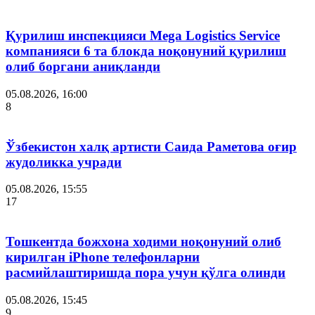
Қурилиш инспекцияси Мega Logistics Service
компанияси 6 та блокда ноқонуний қурилиш
олиб боргани аниқланди
05.08.2026, 16:00
8
Ўзбекистон халқ артисти Саида Раметова оғир
жудоликка учради
05.08.2026, 15:55
17
Тошкентда божхона ходими ноқонуний олиб
кирилган iPhone телефонларни
расмийлаштиришда пора учун қўлга олинди
05.08.2026, 15:45
9