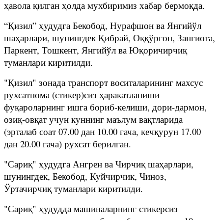
ҳавола қилган ҳолда мухбиримиз хабар бермоқда.
“Қизил” ҳудудга Бекобод, Нурафшон ва Янгийўл
шаҳарлари, шунингдек Қибрай, Оққўрғон, Зангиота,
Паркент, Тошкент, Янгийўл ва Юқоричирчиқ
туманлари киритилди.
"Қизил" зонада транспорт воситаларининг махсус
рухсатнома (стикер)сиз ҳаракатланиши
фуқароларнинг ишга бориб-келиши, дори-дармон,
озиқ-овқат учун куннинг маълум вақтларида
(эрталаб соат 07.00 дан 10.00 гача, кечқурун 17.00
дан 20.00 гача) рухсат берилган.
"Сариқ" ҳудудга Ангрен ва Чирчиқ шаҳарлари,
шунингдек, Бекобод, Куйчирчик, Чиноз,
Ўртачирчиқ туманлари киритилди.
"Сариқ" ҳудудда машиналарнинг стикерсиз