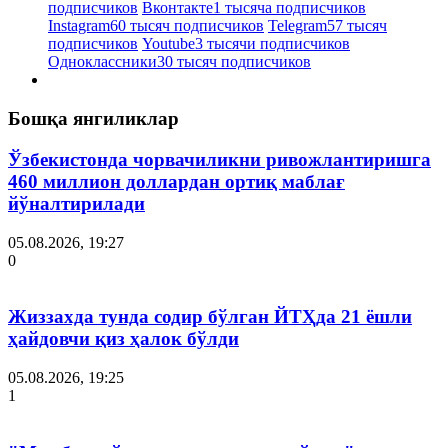
подписчиков
Вконтакте
1 тысяча подписчиков
Instagram
60 тысяч подписчиков
Telegram
57 тысяч
подписчиков
Youtube
3 тысячи подписчиков
Одноклассники
30 тысяч подписчиков
Бошқа янгиликлар
Ўзбекистонда чорвачиликни ривожлантиришга
460 миллион доллардан ортиқ маблағ
йўналтирилади
05.08.2026, 19:27
0
Жиззахда тунда содир бўлган ЙТҲда 21 ёшли
ҳайдовчи қиз ҳалок бўлди
05.08.2026, 19:25
1