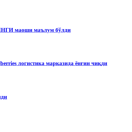
 ЯНГИ маоши маълум бўлди
berries логистика марказида ёнғин чиқди
пди