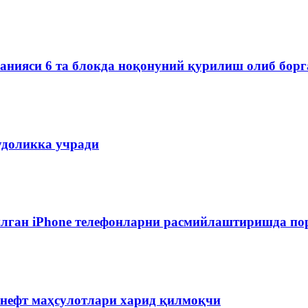
мпанияси 6 та блокда ноқонуний қурилиш олиб бор
удоликка учради
лган iPhone телефонларни расмийлаштиришда пор
 нефт маҳсулотлари харид қилмоқчи