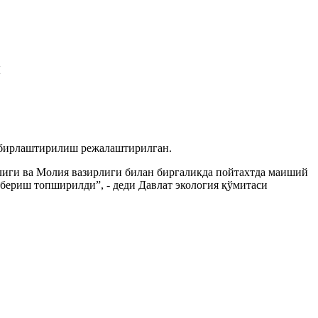
н
и бирлаштирилиш режалаштирилган.
лиги ва Молия вазирлиги билан биргаликда пойтахтда маиший
ериш топширилди”, - деди Давлат экология қўмитаси