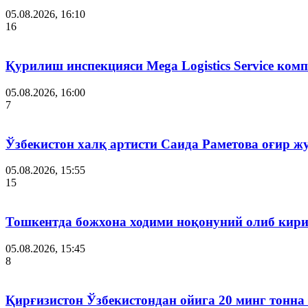
05.08.2026, 16:10
16
Қурилиш инспекцияси Мega Logistics Service ко
05.08.2026, 16:00
7
Ўзбекистон халқ артисти Саида Раметова оғир ж
05.08.2026, 15:55
15
Тошкентда божхона ходими ноқонуний олиб кири
05.08.2026, 15:45
8
Қирғизистон Ўзбекистондан ойига 20 минг тонна