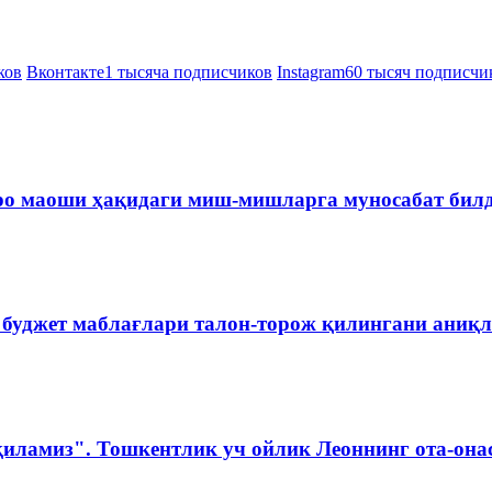
ков
Вконтакте
1 тысяча подписчиков
Instagram
60 тысяч подписчи
ро маоши ҳақидаги миш-мишларга муносабат бил
 буджет маблағлари талон-торож қилингани аниқ
қиламиз". Тошкентлик уч ойлик Леоннинг ота-она