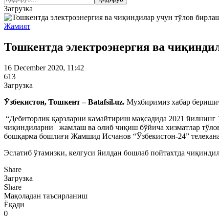
Загрузка
Жамият
Тошкентда электроэнергия ва чиқинди
16 December 2020, 11:42
613
Загрузка
Ўзбекистон, Тошкент – Batafsil.uz.
Мухбиримиз хабар беришич
“Дебиторлик қарзларни камайтириш мақсадида 2021 йилнинг 1
чиқиндиларни жамлаш ва олиб чиқиш бўйича хизматлар тўлови
бошқарма бошлиғи Жамшид Исчанов “Ўзбекистон-24” телекана
Эслатиб ўтамизки, келгуси йилдан бошлаб пойтахтда чиқинд
Share
Загрузка
Share
Мақоладан таъсирланиш
Ёқади
0