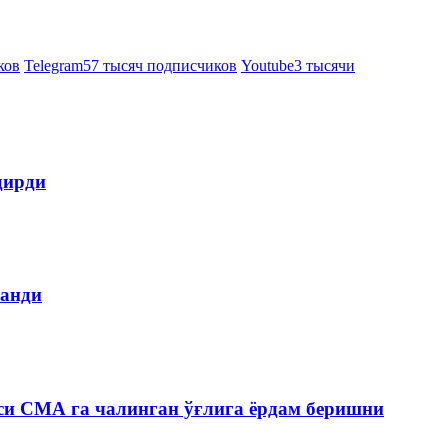
ков
Telegram
57 тысяч подписчиков
Youtube
3 тысячи
дирди
ланди
си СМА га чалинган ўғлига ёрдам беришни