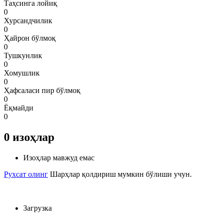
Таҳсинга лойиқ
0
Хурсандчилик
0
Ҳайрон бўлмоқ
0
Тушкунлик
0
Хомушлик
0
Ҳафсаласи пир бўлмоқ
0
Ёқмайди
0
0
изоҳлар
Изоҳлар мавжуд емас
Рухсат олинг
Шарҳлар қолдириш мумкин бўлиши учун.
Загрузка