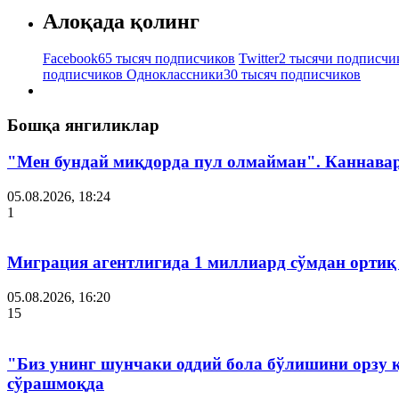
Алоқада қолинг
Facebook
65 тысяч подписчиков
Twitter
2 тысячи подписчи
подписчиков
Одноклассники
30 тысяч подписчиков
Бошқа янгиликлар
"Мен бундай миқдорда пул олмайман". Каннава
05.08.2026, 18:24
1
Миграция агентлигида 1 миллиард сўмдан ортиқ
05.08.2026, 16:20
15
"Биз унинг шунчаки оддий бола бўлишини орзу 
сўрашмоқда