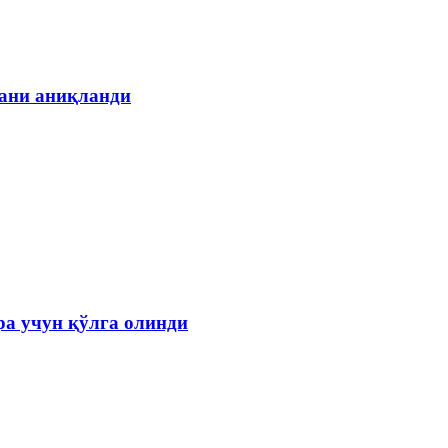
гани аниқланди
а учун қўлга олинди