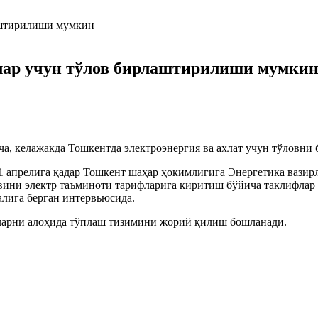
лар учун тўлов бирлаштирилиши мумки
а, келажакда Тошкентда электроэнергия ва ахлат учун тўловн
 апрелига қадар Тошкент шаҳар ҳокимлигига Энергетика вазир
ни электр таъминоти тарифларига киритиш бўйича таклифлар б
лига берган интервьюсида.
иларни алоҳида тўплаш тизимини жорий қилиш бошланади.