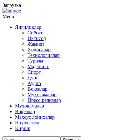
Загрузка
Menu
Янгиликлар
Сиёсат
Иқтисод
Жамият
Ҳодисалар
Технологиялар
Туризм
Маданият
Спорт
Дунё
Аудио
Воқеалар
Муҳокамалар
Пресс-релизлар
Муҳокамалар
Воқеалар
Махсус лойиҳалар
На русском
Кириш