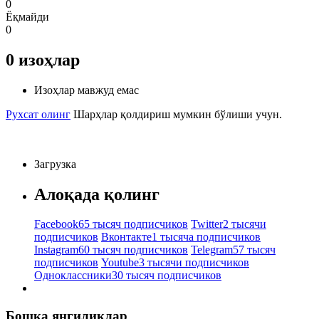
0
Ёқмайди
0
0
изоҳлар
Изоҳлар мавжуд емас
Рухсат олинг
Шарҳлар қолдириш мумкин бўлиши учун.
Загрузка
Алоқада қолинг
Facebook
65 тысяч подписчиков
Twitter
2 тысячи
подписчиков
Вконтакте
1 тысяча подписчиков
Instagram
60 тысяч подписчиков
Telegram
57 тысяч
подписчиков
Youtube
3 тысячи подписчиков
Одноклассники
30 тысяч подписчиков
Бошқа янгиликлар