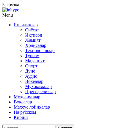
Загрузка
Menu
Янгиликлар
Сиёсат
Иқтисод
Жамият
Ҳодисалар
Технологиялар
Туризм
Маданият
Спорт
Дунё
Аудио
Воқеалар
Муҳокамалар
Пресс-релизлар
Муҳокамалар
Воқеалар
Махсус лойиҳалар
На русском
Кириш