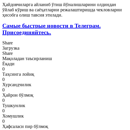
Ҳайдовчиларга айланиб ўтиш йўналишларини олдиндан
ўйлаб кўриш ва саёҳатларни режалаштиришда чекловларни
ҳисобга олиш тавсия этилади.
Самые быстрые новости в Телеграм.
Присоединяйтесь.
Share
Загрузка
Share
Мақоладан таъсирланиш
Ёқади
0
Таҳсинга лойиқ
0
Хурсандчилик
0
Ҳайрон бўлмоқ
0
Тушкунлик
0
Хомушлик
0
Ҳафсаласи пир бўлмоқ