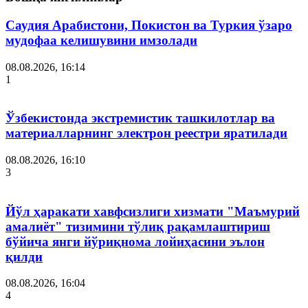
Саудия Арабистони, Покистон ва Туркия ўзаро
мудофаа келишувини имзолади
08.08.2026, 16:14
1
Ўзбекистонда экстремистик ташкилотлар ва
материалларнинг электрон реестри яратилади
08.08.2026, 16:10
3
Йўл ҳаракати хавфсизлиги хизмати "Маъмурий
амалиёт" тизимини тўлиқ рақамлаштириш
бўйича янги йўриқнома лойиҳасини эълон
қилди
08.08.2026, 16:04
4