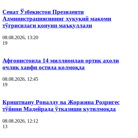
Сенат Ўзбекистон Президенти
Администрациясининг ҳуқуқий мақоми
тўғрисидаги қонунн маъқуллади
08.08.2026, 13:20
19
Афғонистонда 14 миллиондан ортиқ аҳоли
очлик хавфи остида қолмоқда
08.08.2026, 12:45
19
Криштиану Роналду ва Жоржина Родригес
тўйини Мадейрада ўтказиши кутилмоқда
08.08.2026, 12:12
13