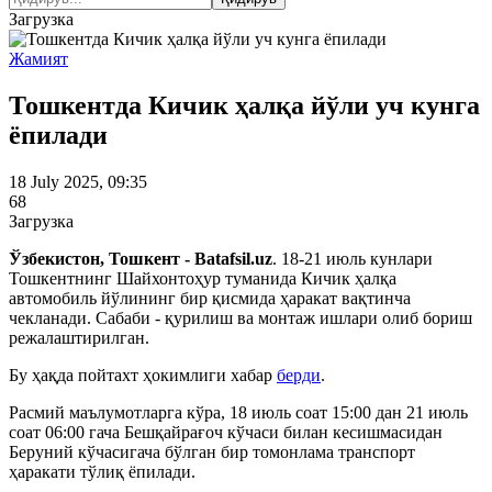
Загрузка
Жамият
Тошкентда Кичик ҳалқа йўли уч кунга
ёпилади
18 July 2025, 09:35
68
Загрузка
Ўзбекистон, Тошкент - Batafsil.uz
. 18-21 июль кунлари
Тошкентнинг Шайхонтоҳур туманида Кичик ҳалқа
автомобиль йўлининг бир қисмида ҳаракат вақтинча
чекланади. Сабаби - қурилиш ва монтаж ишлари олиб бориш
режалаштирилган.
Бу ҳақда пойтахт ҳокимлиги хабар
берди
.
Расмий маълумотларга кўра, 18 июль соат 15:00 дан 21 июль
соат 06:00 гача Бешқайрағоч кўчаси билан кесишмасидан
Беруний кўчасигача бўлган бир томонлама транспорт
ҳаракати тўлиқ ёпилади.