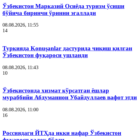
Ўзбекистон Марказий Осиёда туризм ўсиши
бўйича биринчи ўринни эгаллади
08.08.2026, 11:55
14
Туркияда Konuşanlar дастурида чиқиш қилган
Ўзбекистон фуқароси ушланди
08.08.2026, 11:43
10
Ўзбекистонда хизмат кўрсатган ёшлар
мураббийи Абдуманнон Убайдуллаев вафот этди
08.08.2026, 11:00
16
Россиядаги ЙТҲда икки нафар Ўзбекистон
фуқароси ҳалок бўлди