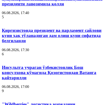
президенти лавозимида қолди
06.08.2026, 17:40
5
Қирғизистонда президент ва парламент сайлови
куни ҳақ тўланадиган дам олиш куни сифатида
белгиланди
06.08.2026, 17:30
6
Инсультга учраган ўзбекистонлик Бош
консулхона кўмагида Қозоғистондан Ватанга
қайтарилди
06.08.2026, 17:00
9
"Wildberries" логистика марказини