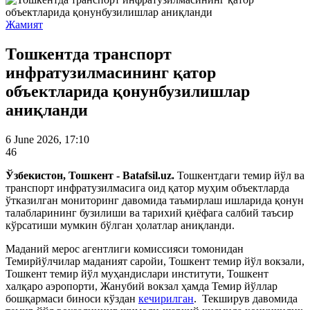
Жамият
Тошкентда транспорт
инфратузилмасининг қатор
объектларида қонунбузилишлар
аниқланди
6 June 2026, 17:10
46
Ўзбекистон, Тошкент - Batafsil.uz.
Тошкентдаги темир йўл ва
транспорт инфратузилмасига оид қатор муҳим объектларда
ўтказилган мониторинг давомида таъмирлаш ишларида қонун
талабларининг бузилиши ва тарихий қиёфага салбий таъсир
кўрсатиши мумкин бўлган ҳолатлар аниқланди.
Маданий мерос агентлиги комиссияси томонидан
Темирйўлчилар маданият саройи, Тошкент темир йўл вокзали,
Тошкент темир йўл муҳандислари институти, Тошкент
халқаро аэропорти, Жанубий вокзал ҳамда Темир йўллар
бошқармаси биноси кўздан
кечирилган
. Текширув давомида