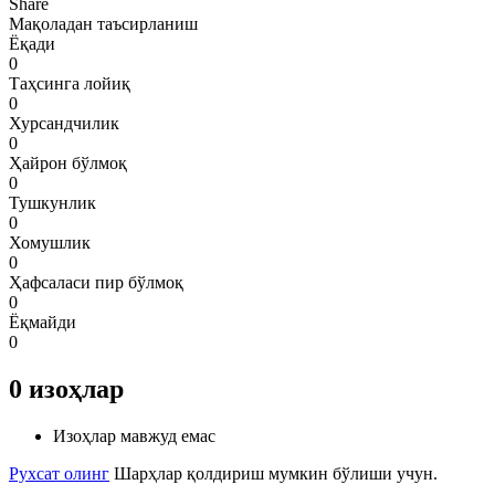
Share
Мақоладан таъсирланиш
Ёқади
0
Таҳсинга лойиқ
0
Хурсандчилик
0
Ҳайрон бўлмоқ
0
Тушкунлик
0
Хомушлик
0
Ҳафсаласи пир бўлмоқ
0
Ёқмайди
0
0
изоҳлар
Изоҳлар мавжуд емас
Рухсат олинг
Шарҳлар қолдириш мумкин бўлиши учун.