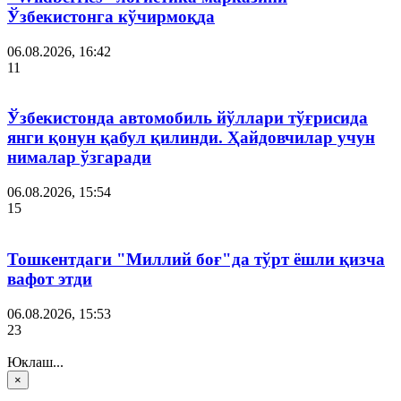
Ўзбекистонга кўчирмоқда
06.08.2026, 16:42
11
Ўзбекистонда автомобиль йўллари тўғрисида
янги қонун қабул қилинди. Ҳайдовчилар учун
нималар ўзгаради
06.08.2026, 15:54
15
Тошкентдаги "Миллий боғ"да тўрт ёшли қизча
вафот этди
06.08.2026, 15:53
23
Юклаш...
×