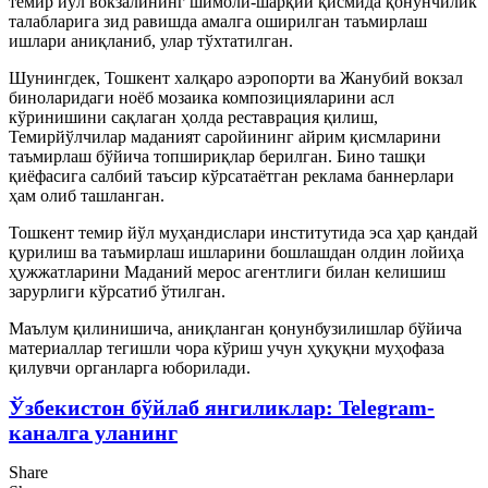
темир йўл вокзалининг шимоли-шарқий қисмида қонунчилик
талабларига зид равишда амалга оширилган таъмирлаш
ишлари аниқланиб, улар тўхтатилган.
Шунингдек, Тошкент халқаро аэропорти ва Жанубий вокзал
биноларидаги ноёб мозаика композицияларини асл
кўринишини сақлаган ҳолда реставрация қилиш,
Темирйўлчилар маданият саройининг айрим қисмларини
таъмирлаш бўйича топшириқлар берилган. Бино ташқи
қиёфасига салбий таъсир кўрсатаётган реклама баннерлари
ҳам олиб ташланган.
Тошкент темир йўл муҳандислари институтида эса ҳар қандай
қурилиш ва таъмирлаш ишларини бошлашдан олдин лойиҳа
ҳужжатларини Маданий мерос агентлиги билан келишиш
зарурлиги кўрсатиб ўтилган.
Маълум қилинишича, аниқланган қонунбузилишлар бўйича
материаллар тегишли чора кўриш учун ҳуқуқни муҳофаза
қилувчи органларга юборилади.
Ўзбекистон бўйлаб янгиликлар: Telegram-
каналга уланинг
Share