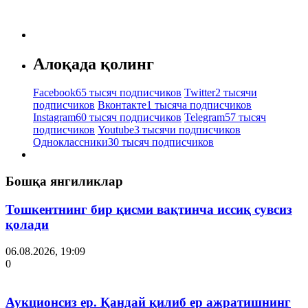
Алоқада қолинг
Facebook
65 тысяч подписчиков
Twitter
2 тысячи
подписчиков
Вконтакте
1 тысяча подписчиков
Instagram
60 тысяч подписчиков
Telegram
57 тысяч
подписчиков
Youtube
3 тысячи подписчиков
Одноклассники
30 тысяч подписчиков
Бошқа янгиликлар
Тошкентнинг бир қисми вақтинча иссиқ сувсиз
қолади
06.08.2026, 19:09
0
Аукционсиз ер. Қандай қилиб ер ажратишнинг