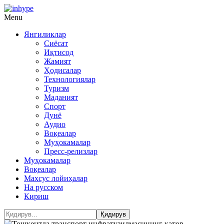
Menu
Янгиликлар
Сиёсат
Иқтисод
Жамият
Ҳодисалар
Технологиялар
Туризм
Маданият
Спорт
Дунё
Аудио
Воқеалар
Муҳокамалар
Пресс-релизлар
Муҳокамалар
Воқеалар
Махсус лойиҳалар
На русском
Кириш