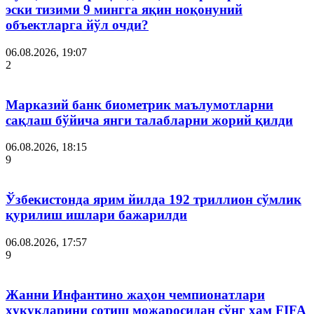
эски тизими 9 мингга яқин ноқонуний
объектларга йўл очди?
06.08.2026, 19:07
2
Марказий банк биометрик маълумотларни
сақлаш бўйича янги талабларни жорий қилди
06.08.2026, 18:15
9
Ўзбекистонда ярим йилда 192 триллион сўмлик
қурилиш ишлари бажарилди
06.08.2026, 17:57
9
Жанни Инфантино жаҳон чемпионатлари
ҳуқуқларини сотиш можаросидан сўнг ҳам FIFA