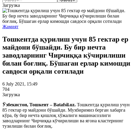
Загрузка
Жамият
Тошкентда қурилиш учун 85 гектар ер
майдони бўшайди. Бу бир нечта
заводларнинг Чирчиққа кўчирилиши
билан боғлиқ. Бўшаган ерлар кимошди
савдоси орқали сотилади
6 July 2021, 15:49
704
Загрузка
Ўзбекистон, Тошкент – Batafsil.uz.
Тошкентда қурилиш учун
85 гектар ер майдони бўшайди. Мухбиримиз берган хабарга
кўра, бу бир нечта қишлоқ хўжалиги машинасозлиги
заводларнинг Чирчиққа кўчирилиши ва ягона кластернинг
тузилиши билан боғлиқ.