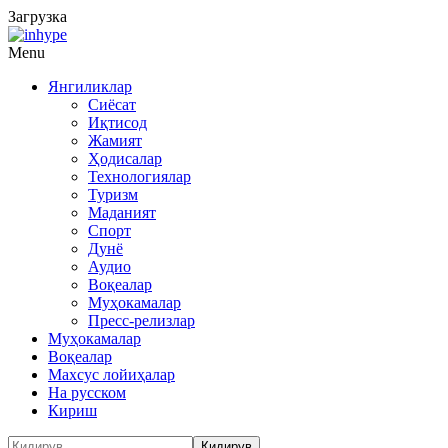
Загрузка
Menu
Янгиликлар
Сиёсат
Иқтисод
Жамият
Ҳодисалар
Технологиялар
Туризм
Маданият
Спорт
Дунё
Аудио
Воқеалар
Муҳокамалар
Пресс-релизлар
Муҳокамалар
Воқеалар
Махсус лойиҳалар
На русском
Кириш