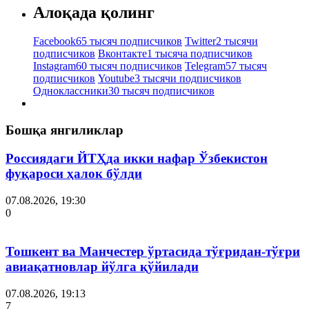
Алоқада қолинг
Facebook
65 тысяч подписчиков
Twitter
2 тысячи
подписчиков
Вконтакте
1 тысяча подписчиков
Instagram
60 тысяч подписчиков
Telegram
57 тысяч
подписчиков
Youtube
3 тысячи подписчиков
Одноклассники
30 тысяч подписчиков
Бошқа янгиликлар
Россиядаги ЙТҲда икки нафар Ўзбекистон
фуқароси ҳалок бўлди
07.08.2026, 19:30
0
Тошкент ва Манчестер ўртасида тўғридан-тўғри
авиақатновлар йўлга қўйилади
07.08.2026, 19:13
7