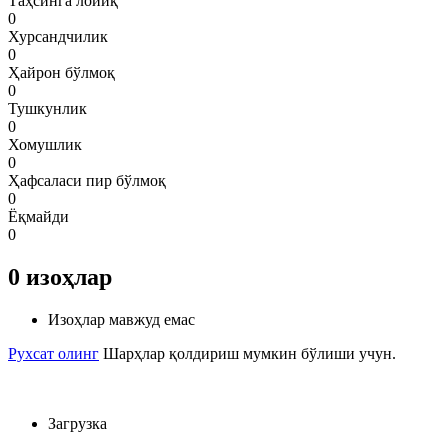
Таҳсинга лойиқ
0
Хурсандчилик
0
Ҳайрон бўлмоқ
0
Тушкунлик
0
Хомушлик
0
Ҳафсаласи пир бўлмоқ
0
Ёқмайди
0
0
изоҳлар
Изоҳлар мавжуд емас
Рухсат олинг
Шарҳлар қолдириш мумкин бўлиши учун.
Загрузка