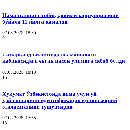
Наманганнинг собиқ ҳокими коррупция иши
бўйича 11 йилга қамалди
07.08.2026, 18:35
9
Самарқанд вилоятида юк машинаси
кабинасидаги ёнғин инсон ўлимига сабаб бўлди
07.08.2026, 18:13
15
Ҳукумат Ўзбекистонда нима учун уй
ҳайвонларини идентификация қилиш жорий
этилаётганини тушунтирди
07.08.2026, 17:55
13