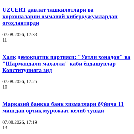
UZCERT давлат ташкилотлари ва
корхоналарни оммавий киберҳужумлардан
огоҳлантирди
07.08.2026, 17:33
11
Халқ демократик партияси: "Уятли хонадон" ва
"Шармандали маҳалла" каби ёндашувлар
Конституцияга зид
07.08.2026, 17:25
10
Марказий банкка банк хизматлари бўйича 11
мингдан ортиқ мурожаат келиб тушди
07.08.2026, 17:19
13