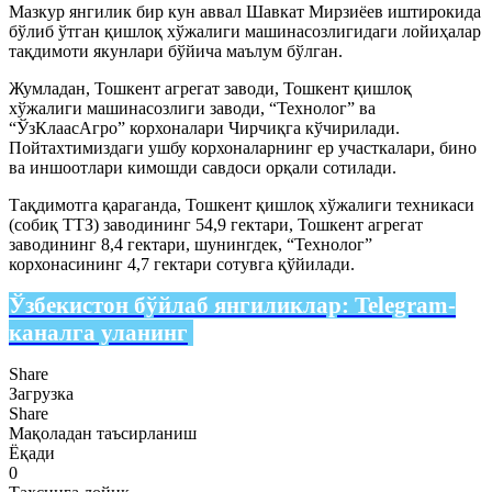
Мазкур янгилик бир кун аввал Шавкат Мирзиёев иштирокида
бўлиб ўтган қишлоқ хўжалиги машинасозлигидаги лойиҳалар
тақдимоти якунлари бўйича маълум бўлган.
Жумладан, Тошкент агрегат заводи, Тошкент қишлоқ
хўжалиги машинасозлиги заводи, “Технолог” ва
“ЎзКлаасАгро” корхоналари Чирчиқга кўчирилади.
Пойтахтимиздаги ушбу корхоналарнинг ер участкалари, бино
ва иншоотлари кимошди савдоси орқали сотилади.
Тақдимотга қараганда, Тошкент қишлоқ хўжалиги техникаси
(собиқ ТТЗ) заводининг 54,9 гектари, Тошкент агрегат
заводининг 8,4 гектари, шунингдек, “Технолог”
корхонасининг 4,7 гектари сотувга қўйилади.
Ўзбекистон бўйлаб янгиликлар:
Telegram-
каналга уланинг
Share
Загрузка
Share
Мақоладан таъсирланиш
Ёқади
0