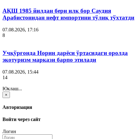
АҚШ 1985 йилдан бери илк бор Саудия
Арабистонидан нефт импортини тўлиқ тўхтатди
07.08.2026, 17:16
8
Учқўрғонда Норин дарёси ўртасидаги оролда
экотуризм маркази барпо этилади
07.08.2026, 15:44
14
Юклаш...
×
Авторизация
Войти через сайт
Логин