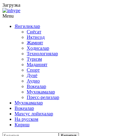
Загрузка
Menu
Янгиликлар
Сиёсат
Иқтисод
Жамият
Ҳодисалар
Технологиялар
Туризм
Маданият
Спорт
Дунё
Аудио
Воқеалар
Муҳокамалар
Пресс-релизлар
Муҳокамалар
Воқеалар
Махсус лойиҳалар
На русском
Кириш