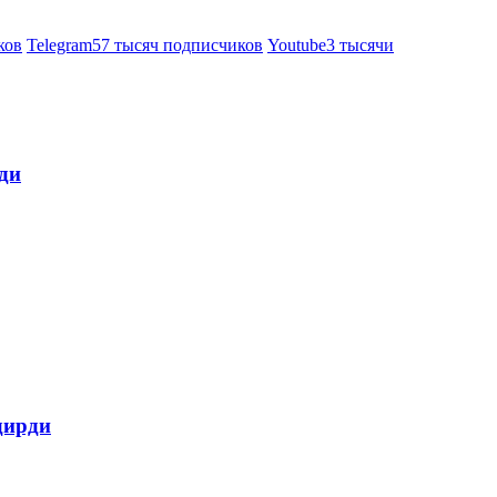
ков
Telegram
57 тысяч подписчиков
Youtube
3 тысячи
ди
дирди