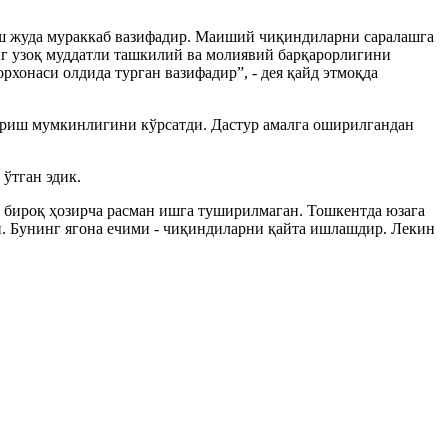
ш жуда мураккаб вазифадир. Маиший чиқиндиларни саралашга
нг узоқ муддатли ташкилий ва молиявий барқарорлигини
хонаси олдида турган вазифадир”, - дея қайд этмоқда
ориш мумкинлигини кўрсатди. Дастур амалга оширилгандан
ўтган эдик.
 бироқ ҳозирча расман ишга туширилмаган. Тошкентда юзага
и. Бунинг ягона ечими - чиқиндиларни қайта ишлашдир. Лекин