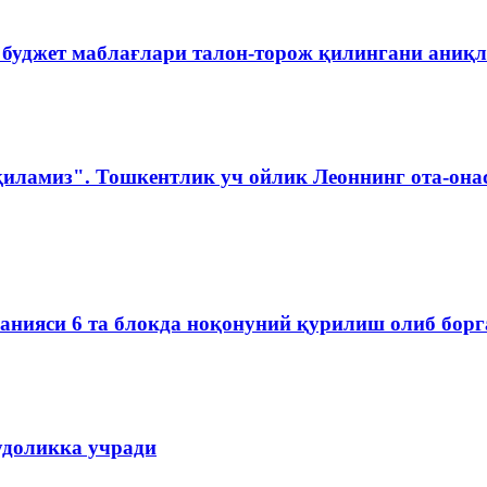
 буджет маблағлари талон-торож қилингани аниқ
қиламиз". Тошкентлик уч ойлик Леоннинг ота-она
мпанияси 6 та блокда ноқонуний қурилиш олиб бор
удоликка учради