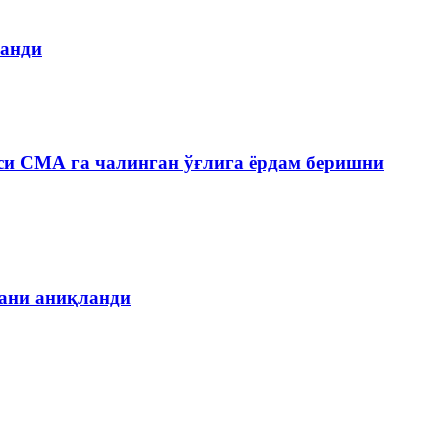
ланди
си СМА га чалинган ўғлига ёрдам беришни
гани аниқланди