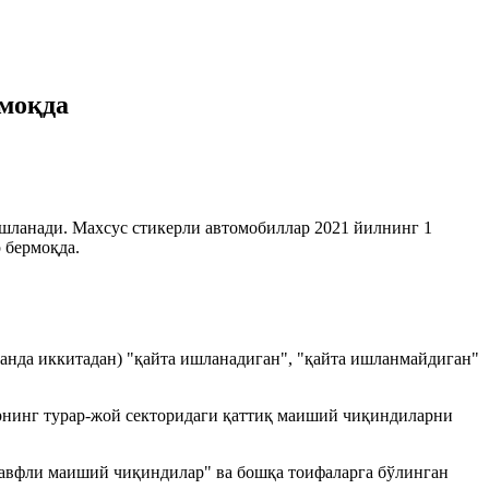
моқда
шланади. Махсус стикерли автомобиллар 2021 йилнинг 1
 бермоқда.
манда иккитадан) "қайта ишланадиган", "қайта ишланмайдиган"
арнинг турар-жой секторидаги қаттиқ маиший чиқиндиларни
"хавфли маиший чиқиндилар" ва бошқа тоифаларга бўлинган