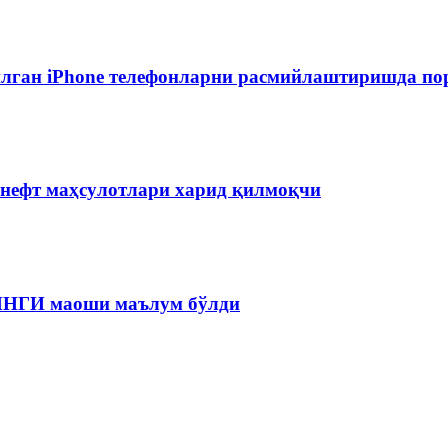
лган iPhone телефонларни расмийлаштиришда пор
 нефт маҳсулотлари харид қилмоқчи
 ЯНГИ маоши маълум бўлди