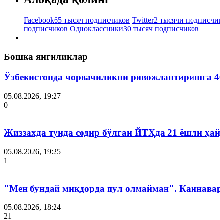
Facebook
65 тысяч подписчиков
Twitter
2 тысячи подписчи
подписчиков
Одноклассники
30 тысяч подписчиков
Бошқа янгиликлар
Ўзбекистонда чорвачиликни ривожлантиришга 4
05.08.2026, 19:27
0
Жиззахда тунда содир бўлган ЙТҲда 21 ёшли ҳай
05.08.2026, 19:25
1
"Мен бундай миқдорда пул олмайман". Каннава
05.08.2026, 18:24
21