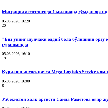
Миграция агентлигида 1 миллиард сўмдан ортиқ
05.08.2026, 16:20
20
"Биз унинг шунчаки оддий бола бўлишини орзу 
сўрашмоқда
05.08.2026, 16:10
18
Қурилиш инспекцияси Мega Logistics Service ко
05.08.2026, 16:00
8
Ўзбекистон халқ артисти Саида Раметова оғир ж