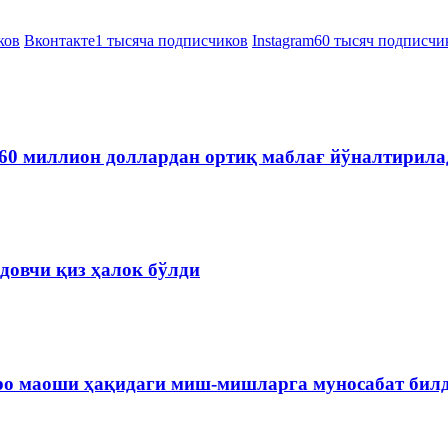
ков
Вконтакте
1 тысяча подписчиков
Instagram
60 тысяч подписчи
60 миллион доллардан ортиқ маблағ йўналтирила
довчи қиз ҳалок бўлди
ро маоши ҳақидаги миш-мишларга муносабат бил