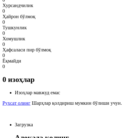
Хурсандчилик
0
Ҳайрон бўлмоқ
0
Тушкунлик
0
Хомушлик
0
Ҳафсаласи пир бўлмоқ
0
Ёқмайди
0
0
изоҳлар
Изоҳлар мавжуд емас
Рухсат олинг
Шарҳлар қолдириш мумкин бўлиши учун.
Загрузка
Алоқада қолинг