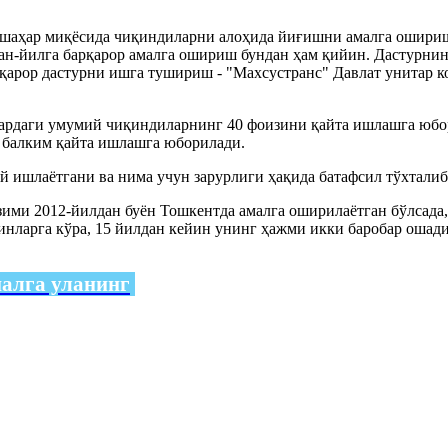
к шаҳар миқёсида чиқиндиларни алоҳида йиғишни амалга ошири
ан-йилга барқарор амалга ошириш бундан ҳам қийин. Дастурни
арор дастурни ишга тушириш - "Махсустранс" Давлат унитар кор
аҳардаги умумий чиқиндиларнинг 40 фоизини қайта ишлашга юб
с, балким қайта ишлашга юборилади.
 ишлаётгани ва нима учун зарурлиги ҳақида батафсил тўхталиб 
зими 2012-йилдан буён Тошкентда амалга оширилаётган бўлсада,
инларга кўра, 15 йилдан кейин унинг ҳажми икки баробар ошад
налга уланинг