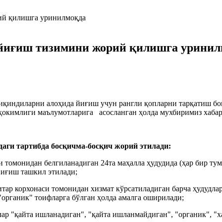
 йиғиш тизимини жорий қилишга уринил
иқиндиларни алоҳида йиғиш учун рангли қопларни тарқатиш бо
 ҳокимлиги маълумотларига асосланган ҳолда мухбиримиз хабар
аги тартибда босқичма-босқич жорий этилади:
 томонидан белгиланадиган 24та маҳалла ҳудудида (ҳар бир ту
йиғиш ташкил этилади;
нитар корхонаси томонидан хизмат кўрсатиладиган барча ҳудудл
"органик" тоифларга бўлган ҳолда амалга оширилади;
лар "қайта ишланадиган", "қайта ишланмайдиган", "органик", 