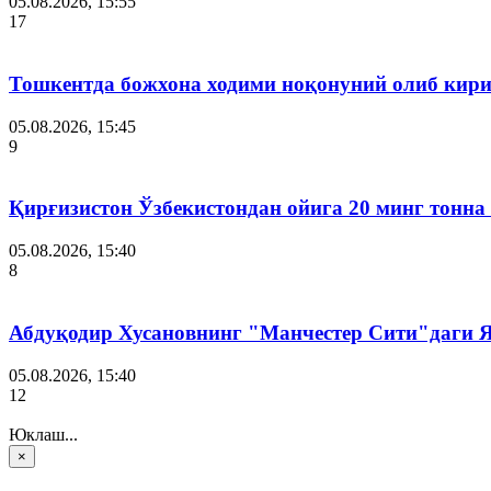
05.08.2026, 15:55
17
Тошкентда божхона ходими ноқонуний олиб кири
05.08.2026, 15:45
9
Қирғизистон Ўзбекистондан ойига 20 минг тонна
05.08.2026, 15:40
8
Абдуқодир Хусановнинг "Манчестер Сити"даги
05.08.2026, 15:40
12
Юклаш...
×