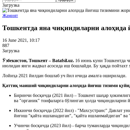
Загрузка
Жамият
Тошкентда яна чиқиндиларни алоҳида
16 June 2021, 10:17
887
Загрузка
Ўзбекистон, Тошкент – Batafsil.uz.
16 июнь куни Тошкентда ч
июлидан янги жадвал асосида иш бошлайди. Бу ҳақда пойтахт
Лойиҳа 2021 йилдан бошлаб уч йил ичида амалга оширилади.
Қаттиқ маиший чиқиндиларни алоҳида йиғиш тизими қуйид
Биринчи босқичда (2021 йил) – Тошкент шаҳар ҳокимлиги
ва "органик" тоифаларга бўлинган ҳолда чиқиндиларни 
Иккинчи босқичда (2022 йил) - "Махсустранс" Давлат у
йиғиш "қайта ишланадиган", "қайта ишланмайдиган" ва 
Учинчи босқичда (2023 йил) - барча туманларда чиқинди