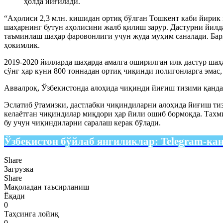
ҳолда йиғилади.
“Аҳолиси 2,3 млн. кишидан ортиқ бўлган Тошкент каби йири
шаҳарнинг бутун аҳолисини жалб қилиш зарур. Дастурни йилд
таъминлаш шаҳар фаровонлиги учун жуда муҳим саналади. Барқ
ҳокимлик.
2019-2020 йилларда шаҳарда амалга оширилган илк дастур ш
сўнг ҳар куни 800 тоннадан ортиқ чиқинди полигонларга эма
Аввалроқ, Ўзбекистонда алоҳида чиқинди йиғиш тизими қандай
Эслатиб ўтамизки, дастлабки чиқиндиларни алоҳида йиғиш ти
келаётган чиқиндилар миқдори ҳар йили ошиб бормоқда. Тахм
бу учун чиқиндиларни саралаш керак бўлади.
Ўзбекистон бўйлаб янгиликлар:
Telegram-ка
Share
Загрузка
Share
Мақоладан таъсирланиш
Ёқади
0
Таҳсинга лойиқ
0