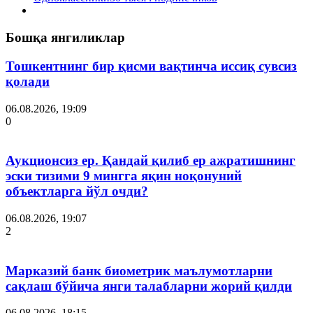
Бошқа янгиликлар
Тошкентнинг бир қисми вақтинча иссиқ сувсиз
қолади
06.08.2026, 19:09
0
Аукционсиз ер. Қандай қилиб ер ажратишнинг
эски тизими 9 мингга яқин ноқонуний
объектларга йўл очди?
06.08.2026, 19:07
2
Марказий банк биометрик маълумотларни
сақлаш бўйича янги талабларни жорий қилди
06.08.2026, 18:15