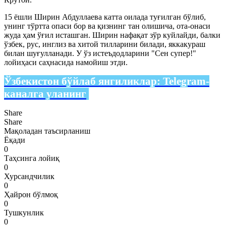
15 ёшли Ширин Абдуллаева катта оилада туғилган бўлиб,
унинг тўртта опаси бор ва қизнинг тан олишича, ота-онаси
жуда ҳам ўғил исташган. Ширин нафақат зўр куйлайди, балки
ўзбек, рус, инглиз ва хитой тилларини билади, яккакураш
билан шуғулланади. У ўз истеъдодларини "Сен супер!"
лойиҳаси саҳнасида намойиш этди.
Ўзбекистон бўйлаб янгиликлар:
Telegram-
каналга уланинг
Share
Share
Мақоладан таъсирланиш
Ёқади
0
Таҳсинга лойиқ
0
Хурсандчилик
0
Ҳайрон бўлмоқ
0
Тушкунлик
0