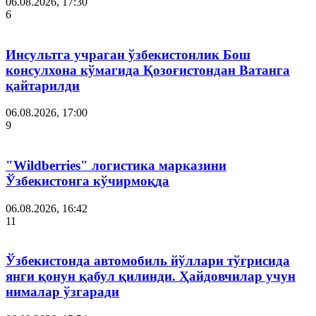
06.08.2026, 17:30
6
Инсультга учраган ўзбекистонлик Бош
консулхона кўмагида Қозоғистондан Ватанга
қайтарилди
06.08.2026, 17:00
9
"Wildberries" логистика марказини
Ўзбекистонга кўчирмоқда
06.08.2026, 16:42
11
Ўзбекистонда автомобиль йўллари тўғрисида
янги қонун қабул қилинди. Ҳайдовчилар учун
нималар ўзгаради