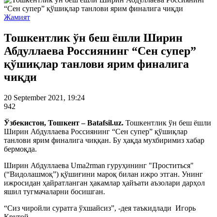
Жамият
Тошкентлик ўн беш ёшли Ширин
Абдуллаева Россиянинг “Сен супер”
қўшиқлар танлови ярим финалига
чиқди
20 September 2021, 19:24
942
Ўзбекистон, Тошкент – Batafsil.uz.
Тошкентлик ўн беш ёшли
Ширин Абдуллаева Россиянинг “Сен супер” қўшиқлар
танлови ярим финалига чиққан. Бу ҳақда мухбиримиз хабар
бермоқда.
Ширин Абдуллаева Uma2rman гуруҳининг "Проститься"
(“Видолашмоқ”) қўшиғини мароқ билан ижро этган. Унинг
ижросидан ҳайратланган ҳакамлар ҳайъати аъзолари дарҳол
яшил тугмачаларни босишган.
“Сиз чиройли суратга ўхшайсиз”, -дея таъкидлади Игорь
Крутой.