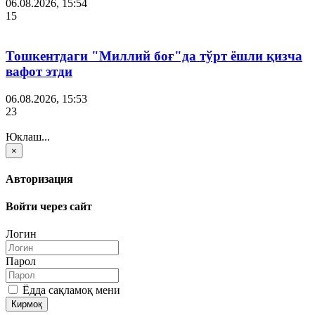
06.08.2026, 15:54
15
Тошкентдаги "Миллий боғ"да тўрт ёшли қизча
вафот этди
06.08.2026, 15:53
23
Юклаш...
×
Авторизация
Войти через сайт
Логин
Парол
Ёдда сақламоқ мени