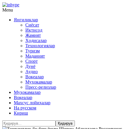
Menu
Янгиликлар
Сиёсат
Иқтисод
Жамият
Ҳодисалар
Технологиялар
Туризм
Маданият
Спорт
Дунё
Аудио
Воқеалар
Муҳокамалар
Пресс-релизлар
Муҳокамалар
Воқеалар
Махсус лойиҳалар
На русском
Кириш