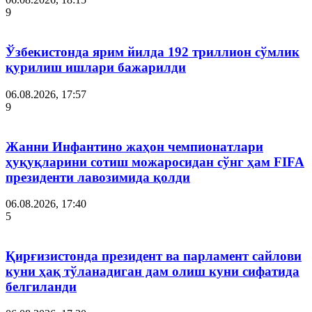
9
Ўзбекистонда ярим йилда 192 триллион сўмлик
қурилиш ишлари бажарилди
06.08.2026, 17:57
9
Жанни Инфантино жаҳон чемпионатлари
ҳуқуқларини сотиш можаросидан сўнг ҳам FIFA
президенти лавозимида қолди
06.08.2026, 17:40
5
Қирғизистонда президент ва парламент сайлови
куни ҳақ тўланадиган дам олиш куни сифатида
белгиланди