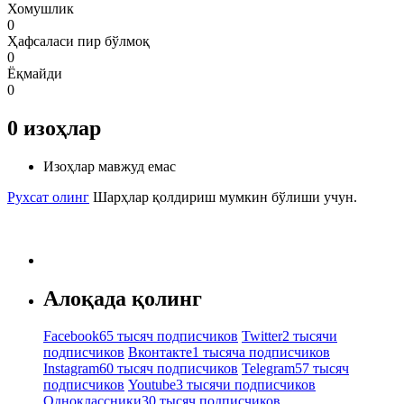
Хомушлик
0
Ҳафсаласи пир бўлмоқ
0
Ёқмайди
0
0
изоҳлар
Изоҳлар мавжуд емас
Рухсат олинг
Шарҳлар қолдириш мумкин бўлиши учун.
Алоқада қолинг
Facebook
65 тысяч подписчиков
Twitter
2 тысячи
подписчиков
Вконтакте
1 тысяча подписчиков
Instagram
60 тысяч подписчиков
Telegram
57 тысяч
подписчиков
Youtube
3 тысячи подписчиков
Одноклассники
30 тысяч подписчиков