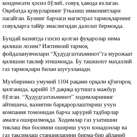
конденсати ҳосил бўлиб, совуқ ҳавода яхлаган.
Оқибатда қувурларнинг ўтказиш имкониятлари
пасайган. Бунинг барчаси магистрал тармоқларнинг
совуқларга тайёр эмаслигидан далолат бермоқда.
Бундай вазиятда газсиз қолган фуқаролар нима
қилиши лозим? Ижтимоий тармоқ
фойдаланувчилари “Ҳудудгазтаъминот”га мурожаат
қилишни таклиф этишмоқда. Бу ташкилот маҳаллий
газ тармоқлари билан шуғулланади.
Мухбиримиз умумий 1104 рақами орқали қўнғироқ
қилганида, қарийб 15 дақиқа қутишга мажбур
бўлган. “Ҳудудгазтаъминот” ходимларининг
айтишича, вазиятни барқарорлаштириш учун
компания томонидан барча зарурий тадбирлар
амалга оширилмоқда. Ходимлар газ узатишни
тиклаш ёки босимни ошириш учун хонадонлар ва
газ тақсимлаш станцияларини бирма-бир айланиб