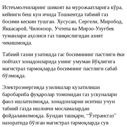
Истеъмолчиларинг шикоят ва мурожаатларига кўра,
кейинги беш кун ичида Тошкентда табиий газ
босими кескин тушган. Хусусан, Сергели, Миробод,
Яккасарой, Чилонзор, Учтепа ва Мирзо-Улуғбек
туманлари аҳолиси газ танқислигидан азият
чекишмоқда.
Табиий газни узатишда гас босимининг пастлиги ёки
пойтахт хонадонларида унинг умуман йўқлигига
магистрал тармоқларда босимнинг пастлиги сабаб
бўлмоқда.
Электроэнергияда узилишлар кузатилиши
баробариба фуқаролар томонидан газ ускуналари
фаол ишлатилмоқда, хонадонларни иситиш учун
табиий газда ишловчи мосламалардан
фойдаланилмоқда. Бундан ташқари, “Ўзтрансгаз”
назоратида бўлган магистрал тармоқларда сув