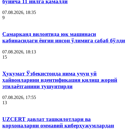
бўйича 11 йилга қамалди
07.08.2026, 18:35
9
Самарқанд вилоятида юк машинаси
кабинасидаги ёнғин инсон ўлимига сабаб бўлди
07.08.2026, 18:13
15
Ҳукумат Ўзбекистонда нима учун уй
ҳайвонларини идентификация қилиш жорий
этилаётганини тушунтирди
07.08.2026, 17:55
13
UZCERT давлат ташкилотлари ва
корхоналарни оммавий киберҳужумлардан