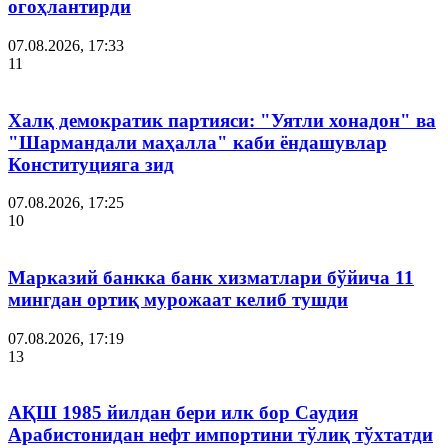
огоҳлантирди
07.08.2026, 17:33
11
Халқ демократик партияси: "Уятли хонадон" ва
"Шармандали маҳалла" каби ёндашувлар
Конституцияга зид
07.08.2026, 17:25
10
Марказий банкка банк хизматлари бўйича 11
мингдан ортиқ мурожаат келиб тушди
07.08.2026, 17:19
13
АҚШ 1985 йилдан бери илк бор Саудия
Арабистонидан нефт импортини тўлиқ тўхтатди