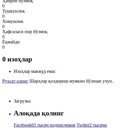
Ҳайрон бўлмоқ
0
Тушкунлик
0
Хомушлик
0
Ҳафсаласи пир бўлмоқ
0
Ёқмайди
0
0
изоҳлар
Изоҳлар мавжуд емас
Рухсат олинг
Шарҳлар қолдириш мумкин бўлиши учун.
Загрузка
Алоқада қолинг
Facebook
65 тысяч подписчиков
Twitter
2 тысячи