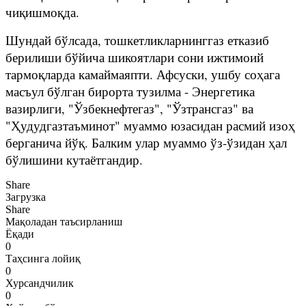
чиқишмоқда.
Шундай бўлсада, тошкетликларнинггаз етказиб
берилиши бўйича шикоятлари сони ижтимоий
тармоқларда камаймаяпти. Афсуски, ушбу соҳага
масъул бўлган бирорта тузилма - Энергетика
вазирлиги, "Ўзбекнефтегаз", "Ўзтрансгаз" ва
"Ҳудудгазтаъминот" муаммо юзасидан расмий изоҳ
берганича йўқ. Балким улар муаммо ўз-ўзидан ҳал
бўлишини кутаётгандир.
Share
Загрузка
Share
Мақоладан таъсирланиш
Ёқади
0
Таҳсинга лойиқ
0
Хурсандчилик
0