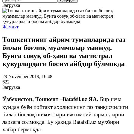
Загрузка
Жамият
Тошкентнинг айрим туманларида газ
билан боғлиқ муаммолар мавжуд.
Бунга совуқ об-ҳаво ва магистрал
қувурлардаги босим айбдор бўлмоқда
29 November 2019, 16:48
622
Загрузка
Ўзбекистон, Тошкент –Batafsil.uz ЯА.
Бир неча
кундан буён пойтахт аҳолисининг газ танқисчилиги
билан боғлиқ шикоятлари ижтимоий тармоқларни
ларзага солмоқда. Бу ҳақида Batafsil.uz мухбири
хабар бермоқда.