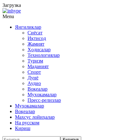
Загрузка
Menu
Янгиликлар
Сиёсат
Иқтисод
Жамият
Ҳодисалар
Технологиялар
Туризм
Маданият
Спорт
Дунё
Аудио
Воқеалар
Муҳокамалар
Пресс-релизлар
Муҳокамалар
Воқеалар
Махсус лойиҳалар
На русском
Кириш