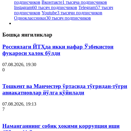
подписчиков
Вконтакте
1 тысяча подписчиков
Instagram
60 тысяч подписчиков
Telegram
57 тысяч
подписчиков
Youtube
3 тысячи подписчиков
Одноклассники
30 тысяч подписчиков
Бошқа янгиликлар
Россиядаги ЙТҲда икки нафар Ўзбекистон
фуқароси ҳалок бўлди
07.08.2026, 19:30
0
Тошкент ва Манчестер ўртасида тўғридан-тўғри
авиақатновлар йўлга қўйилади
07.08.2026, 19:13
7
Наманганнинг собиқ ҳокими коррупция иши