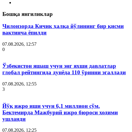
Бошқа янгиликлар
Чилонзорда Кичик ҳалқа йўлининг бир қисми
вақтинча ёпилди
07.08.2026, 12:57
0
Ўзбекистон яшаш учун энг яхши давлатлар
глобал рейтингида дунёда 110 ўринни эгаллади
07.08.2026, 12:55
3
Йўқ ижро иши учун 6,1 миллион сўм.
Бектемирда Мажбурий ижро бюроси ходими
ушланди
07.08.2026, 12:25