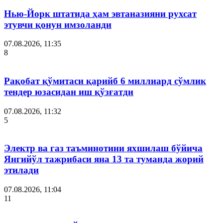
Нью-Йорк штатида ҳам эвтаназияни рухсат
этувчи қонун имзоланди
07.08.2026, 11:35
8
Рақобат қўмитаси қарийб 6 миллиард сўмлик
тендер юзасидан иш қўзғатди
07.08.2026, 11:32
5
Электр ва газ таъминотини яхшилаш бўйича
Янгийўл тажрибаси яна 13 та туманда жорий
этилади
07.08.2026, 11:04
11