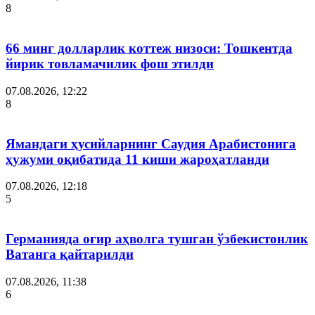
8
66 минг долларлик коттеж низоси: Тошкентда
йирик товламачилик фош этилди
07.08.2026, 12:22
8
Ямандаги ҳусийларнинг Саудия Арабистонига
ҳужуми оқибатида 11 киши жароҳатланди
07.08.2026, 12:18
5
Германияда оғир аҳволга тушган ўзбекистонлик
Ватанга қайтарилди
07.08.2026, 11:38
6