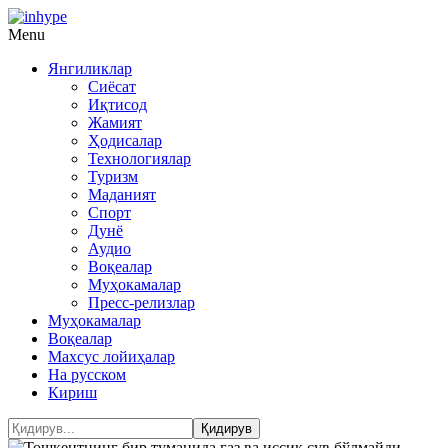
Menu
Янгиликлар
Сиёсат
Иқтисод
Жамият
Ҳодисалар
Технологиялар
Туризм
Маданият
Спорт
Дунё
Аудио
Воқеалар
Муҳокамалар
Пресс-релизлар
Муҳокамалар
Воқеалар
Махсус лойиҳалар
На русском
Кириш