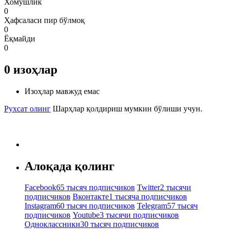
Хомушлик
0
Ҳафсаласи пир бўлмоқ
0
Ёқмайди
0
0
изоҳлар
Изоҳлар мавжуд емас
Рухсат олинг
Шарҳлар қолдириш мумкин бўлиши учун.
Алоқада қолинг
Facebook
65 тысяч подписчиков
Twitter
2 тысячи
подписчиков
Вконтакте
1 тысяча подписчиков
Instagram
60 тысяч подписчиков
Telegram
57 тысяч
подписчиков
Youtube
3 тысячи подписчиков
Одноклассники
30 тысяч подписчиков