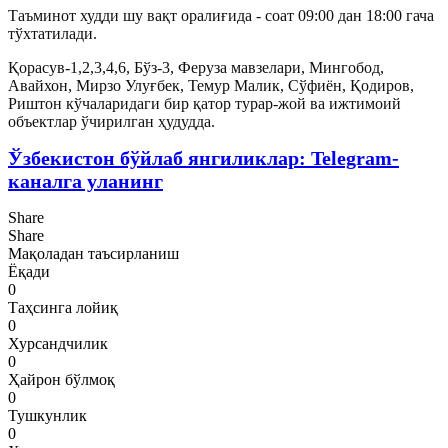
Таъминот худди шу вақт оралиғида - соат 09:00 дан 18:00 гача
тўхтатилади.
Қорасув-1,2,3,4,6, Бўз-3, Феруза мавзелари, Мингобод,
Авайхон, Мирзо Улуғбек, Темур Малик, Сўфиён, Қодиров,
Риштон кўчаларидаги бир қатор турар-жой ва ижтимоий
объектлар ўчирилган ҳудудда.
Ўзбекистон бўйлаб янгиликлар: Telegram-
каналга уланинг
Share
Share
Мақоладан таъсирланиш
Ёқади
0
Таҳсинга лойиқ
0
Хурсандчилик
0
Ҳайрон бўлмоқ
0
Тушкунлик
0