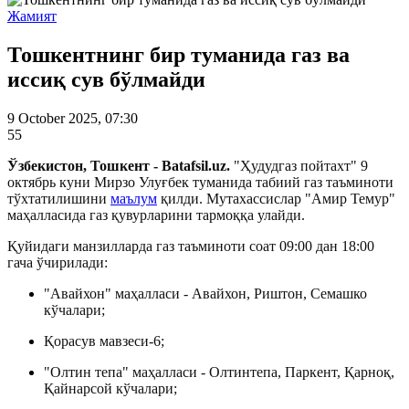
Жамият
Тошкентнинг бир туманида газ ва
иссиқ сув бўлмайди
9 October 2025, 07:30
55
Ўзбекистон, Тошкент - Batafsil.uz.
"Ҳудудгаз пойтахт" 9
октябрь куни Мирзо Улуғбек туманида табиий газ таъминоти
тўхтатилишини
маълум
қилди. Мутахассислар "Амир Темур"
маҳалласида газ қувурларини тармоққа улайди.
Қуйидаги манзилларда газ таъминоти соат 09:00 дан 18:00
гача ўчирилади:
"Авайхон" маҳалласи - Авайхон, Риштон, Семашко
кўчалари;
Қорасув мавзеси-6;
"Олтин тепа" маҳалласи - Олтинтепа, Паркент, Қарноқ,
Қайнарсой кўчалари;