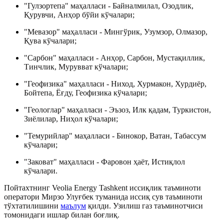
"Гулзортепа" маҳалласи - Байналмилал, Озодлик,
Қурувчи, Анҳор бўйи кўчалари;
"Мевазор" маҳалласи - Мингўрик, Узумзор, Олмазор,
Қува кўчалари;
"Сарбон" маҳалласи - Анҳор, Сарбон, Мустақиллик,
Тинчлик, Мурувват кўчалари;
"Геофизика" маҳалласи - Ниход, Хурмакон, Хурдиёр,
Бойтепа, Ёғду, Геофизика кўчалари;
"Геологлар" маҳалласи - Эъзоз, Илк қадам, Туркистон,
Зиёлилар, Ниҳол кўчалари;
"Темурийлар" маҳалласи - Бинокор, Ватан, Табассум
кўчалари;
"Заковат" маҳалласи - Фаровон ҳаёт, Истиқлол
кўчалари.
Пойтахтнинг Veolia Energy Tashkent иссиқлик таъминоти
оператори Мирзо Улуғбек туманида иссиқ сув таъминоти
тўхтатилишини
маълум
қилди. Узилиш газ таъминотчиси
томонидаги ишлар билан боғлиқ.