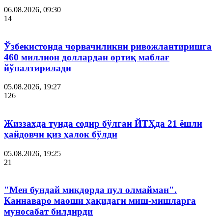
06.08.2026, 09:30
14
Ўзбекистонда чорвачиликни ривожлантиришга
460 миллион доллардан ортиқ маблағ
йўналтирилади
05.08.2026, 19:27
126
Жиззахда тунда содир бўлган ЙТҲда 21 ёшли
ҳайдовчи қиз ҳалок бўлди
05.08.2026, 19:25
21
"Мен бундай миқдорда пул олмайман".
Каннаваро маоши ҳақидаги миш-мишларга
муносабат билдирди