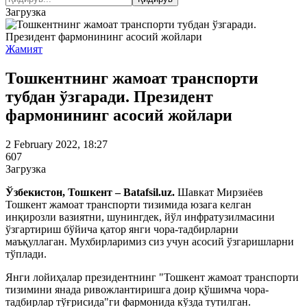
Загрузка
Жамият
Тошкентнинг жамоат транспорти
тубдан ўзгаради. Президент
фармонининг асосий жойлари
2 February 2022, 18:27
607
Загрузка
Ўзбекистон, Тошкент – Batafsil.uz.
Шавкат Мирзиёев
Тошкент жамоат транспорти тизимида юзага келган
инқирозли вазиятни, шунингдек, йўл инфратузилмасини
ўзгартириш бўйича қатор янги чора-тадбирларни
маъқуллаган. Мухбирларимиз сиз учун асосий ўзгаришларни
тўплади.
Янги лойиҳалар президентнинг "Тошкент жамоат транспорти
тизимини янада ривожлантиришга доир қўшимча чора-
тадбирлар тўғрисида"ги фармонида кўзда тутилган.