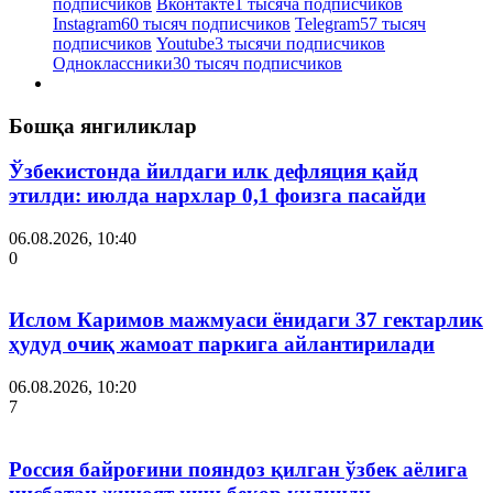
подписчиков
Вконтакте
1 тысяча подписчиков
Instagram
60 тысяч подписчиков
Telegram
57 тысяч
подписчиков
Youtube
3 тысячи подписчиков
Одноклассники
30 тысяч подписчиков
Бошқа янгиликлар
Ўзбекистонда йилдаги илк дефляция қайд
этилди: июлда нархлар 0,1 фоизга пасайди
06.08.2026, 10:40
0
Ислом Каримов мажмуаси ёнидаги 37 гектарлик
ҳудуд очиқ жамоат паркига айлантирилади
06.08.2026, 10:20
7
Россия байроғини пояндоз қилган ўзбек аёлига