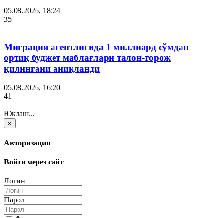
05.08.2026, 18:24
35
Миграция агентлигида 1 миллиард сўмдан
ортиқ буджет маблағлари талон-торож
қилингани аниқланди
05.08.2026, 16:20
41
Юклаш...
×
Авторизация
Войти через сайт
Логин
Парол