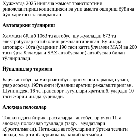
Ҳужжатда 2025 йилгача жамоат транспортини
ривожлантириш концепцияси ва уни амалга ошириш бўйича
йўл харитаси тасдиқланган.
Автопаркни тўлдириш
Ҳаммаси бўлиб 1063 та автобус, шу жумладан 673 та
электробуслар сотиб олиш режалаштирилган. Бу йилда
автопарк 410та (уларнинг 190 таси катта ўлчамли MAN ва 200
таси ўрта ўлчамдаги SAZ автобуслари) автобуслар билан
тўлдирилади.
Йўналишлар тармоғи
Барча автобус ва микроавтобусларни ягона тармоққа улаш,
улар асосида 195та янги йўналиш яратиш режалаштирилган.
Шунингдек, 16 та транспорт тугунлари яратилиб, улардан 10
таси жорий йилда қурилади.
Алоҳида полосалар
Тошкентдаги йирик трассаларда автобуслар учун 11та
алоҳида полосалар тузилади (таҳр. –муддатлари
кўрсатилмаган). Натижада автобусларнинг ўртача тезлиги
ошади, улар тирбандликларда қолиб кетмайди.