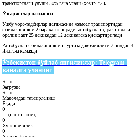
транспортдаги улуши 30% гача ўсади (ҳозир 7%).
Ўзгаришлар натижаси
Ушбу чора-тадбирлар натижасида жамоат транспортидан
фойдаланишни 2 баравар оширади, автобуслар ҳаракатидаги
оралиқ вақт 25 дақиқадан 12 дақиқагача қисқартирилади.
Автобусдан фойдаланишнинг ўртача давомийлиги 7 йилдан 3
йилгача камаяди.
Ўзбекистон бўйлаб янгиликлар:
Telegram-
каналга уланинг
Share
Загрузка
Share
Мақоладан таъсирланиш
Ёқади
0
Таҳсинга лойиқ
0
Хурсандчилик
0
Ҳайрон бўлмоқ