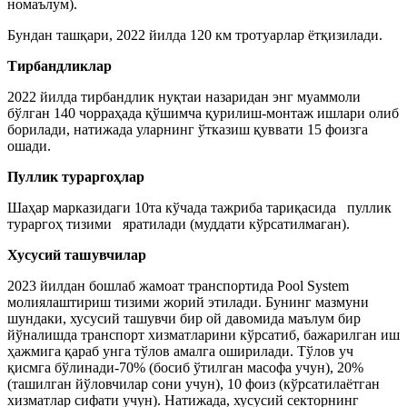
номаълум).
Бундан ташқари, 2022 йилда 120 км тротуарлар ётқизилади.
Тирбандликлар
2022 йилда тирбандлик нуқтаи назаридан энг муаммоли
бўлган 140 чорраҳада қўшимча қурилиш-монтаж ишлари олиб
борилади, натижада уларнинг ўтказиш қуввати 15 фоизга
ошади.
Пуллик тураргоҳлар
Шаҳар марказидаги 10та кўчада тажриба тариқасида пуллик
тураргоҳ тизими яратилади (муддати кўрсатилмаган).
Хусусий ташувчилар
2023 йилдан бошлаб жамоат транспортида Pool System
молиялаштириш тизими жорий этилади. Бунинг мазмуни
шундаки, хусусий ташувчи бир ой давомида маълум бир
йўналишда транспорт хизматларини кўрсатиб, бажарилган иш
ҳажмига қараб унга тўлов амалга оширилади. Тўлов уч
қисмга бўлинади-70% (босиб ўтилган масофа учун), 20%
(ташилган йўловчилар сони учун), 10 фоиз (кўрсатилаётган
хизматлар сифати учун). Натижада, хусусий секторнинг