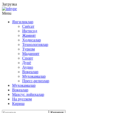
Загрузка
Menu
Янгиликлар
Сиёсат
Иқтисод
Жамият
Ҳодисалар
Технологиялар
Туризм
Маданият
Спорт
Дунё
Аудио
Воқеалар
Муҳокамалар
Пресс-релизлар
Муҳокамалар
Воқеалар
Махсус лойиҳалар
На русском
Кириш