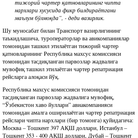
тижорий чартер қатновларининг чипта
нархлари хусусида фикр билдираётгани
маълум бўлмоқда”, - деди вазирлик.
Шу муносабат билан Транспорт вазирлигининг
таъкидлашича, туроператорлар ва авикомпаниялар
томонидан ташкил этилаётган тижорий чартер
қатновларининг Республика махсус комиссияси
томонидан тасдиқланган парвозлар жадвалига
мувофиқ ташкил этилаётган чартер репатриация
рейсларга алоқаси йўқ.
Республика махсус комиссияси томонидан
тасдиқланган парвозлар жадвалига мувофиқ,
“Ўзбекистон хаво йуллари” авиакомпанияси
томонидан амалга оширилаётган чартер репатриация
рейслари чипта нархлари (бир томонга) қуйидагича:
Москва – Тошкент 397 АҚШ доллари, Истанбул –
Тошкент 353 - 400 АҚШ доллари, Дубай – Тошкент