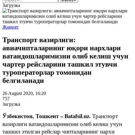
Загрузка
Жамият
Транспорт вазирлиги:
авиачипталарнинг юқори нархлари
ватандошларимизни олиб келиш учун
чартер рейсларини ташкил этувчи
туроператорлар томонидан
белгиланади
26 August 2020, 16:20
757
Загрузка
Ўзбекистон, Тошкент – Batafsil.uz.
Транспорт
вазирлиги ватандошларимизни олиб келиш учун
ташкил этилган рейслар чипталарининг нархи