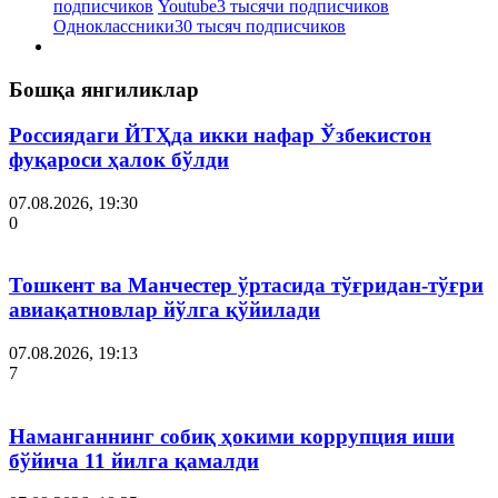
подписчиков
Youtube
3 тысячи подписчиков
Одноклассники
30 тысяч подписчиков
Бошқа янгиликлар
Россиядаги ЙТҲда икки нафар Ўзбекистон
фуқароси ҳалок бўлди
07.08.2026, 19:30
0
Тошкент ва Манчестер ўртасида тўғридан-тўғри
авиақатновлар йўлга қўйилади
07.08.2026, 19:13
7
Наманганнинг собиқ ҳокими коррупция иши
бўйича 11 йилга қамалди