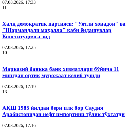
07.08.2026, 17:33
11
Халқ демократик партияси: "Уятли хонадон" ва
"Шармандали маҳалла" каби ёндашувлар
Конституцияга зид
07.08.2026, 17:25
10
Марказий банкка банк хизматлари бўйича 11
мингдан ортиқ мурожаат келиб тушди
07.08.2026, 17:19
13
АҚШ 1985 йилдан бери илк бор Саудия
Арабистонидан нефт импортини тўлиқ тўхтатди
07.08.2026, 17:16