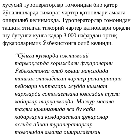
хусусий туроператорлар томонидан бир қатор
йўналишларда тижорат чартер қатновлари амалга
оширилиб келинмоқда. Туроператорлар томонидан
ташкил этилган тижорий чартер қатновлари орқали
шу бугунги кунга қадар 3 000 нафардан ортиқ
фуқароларимиз Ўзбекистонга олиб келинди.
“Сўнгги кунларда ижтимоий
тармоқларда хориждаги фуқароларни
Ўзбекистонга олиб келиш мақсадида
ташкил этилаётган чартер репатриация
рейслари чипталари жудда қиммат
нархларда сотилаётгани юзасидан турли
хабарлар тарқалмоқда. Мазкур масала
таҳлил қилинганида эса бу каби
хабарларни қолдираётган фуқаролар
аслида айнан туроператорлар
томонидан амалга оширилаётган