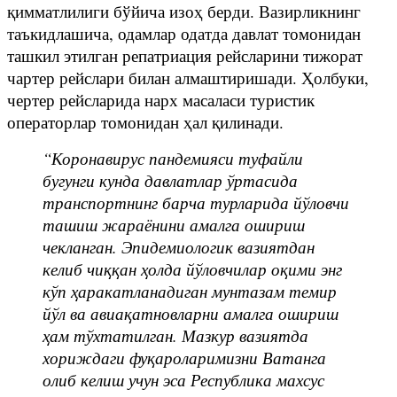
қимматлилиги бўйича изоҳ берди. Вазирликнинг
таъкидлашича, одамлар одатда давлат томонидан
ташкил этилган репатриация рейсларини тижорат
чартер рейслари билан алмаштиришади. Ҳолбуки,
чертер рейсларида нарх масаласи туристик
операторлар томонидан ҳал қилинади.
“Коронавирус пандемияси туфайли
бугунги кунда давлатлар ўртасида
транспортнинг барча турларида йўловчи
ташиш жараёнини амалга ошириш
чекланган. Эпидемиологик вазиятдан
келиб чиққан ҳолда йўловчилар оқими энг
кўп ҳаракатланадиган мунтазам темир
йўл ва авиақатновларни амалга ошириш
ҳам тўхтатилган. Мазкур вазиятда
хориждаги фуқароларимизни Ватанга
олиб келиш учун эса Республика махсус