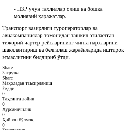
- ПЗР учун таҳлиллар олиш ва бошқа
молиявий ҳаражатлар.
Транспорт вазирлиги туроператорлар ва
авиакомпаниялар томонидан ташкил этилаётган
тижорий чартер рейсларининг чипта нархларини
шакллантириш ва белгилаш жараёнларида иштирок
этмаслигини билдириб ўтди.
Share
Загрузка
Share
Мақоладан таъсирланиш
Ёқади
0
Таҳсинга лойиқ
0
Хурсандчилик
0
Ҳайрон бўлмоқ
0