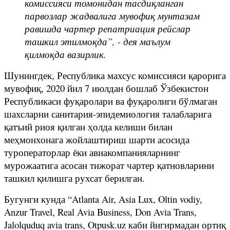
комиссияси томонидан тасдиқланган
парвозлар жадвалига мувофиқ мунтазам
равишда чартер репатриация рейслар
ташкил этилмоқда”, - дея маълум
қилмоқда вазирлик.
Шунингдек, Республика махсус комиссияси қарорига
мувофиқ, 2020 йил 7 июлдан бошлаб Ўзбекистон
Республикаси фуқаролари ва фуқаролиги бўлмаган
шахсларни санитария-эпидемиология талабларига
қатъий риоя қилган ҳолда келиши билан
меҳмонхонага жойлаштириш шарти асосида
туроператорлар ёки авиакомпанияларнинг
мурожаатига асосан тижорат чартер қатновларини
ташкил қилишга рухсат берилган.
Бугунги кунда “Atlanta Air, Asia Lux, Oltin vodiy,
Anzur Travel, Real Avia Business, Don Avia Trans,
Jalolquduq avia trans, Otpusk.uz каби йигирмадан ортиқ