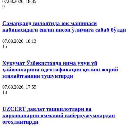
07.08.2026, 18:35
9
Самарқанд вилоятида юк машинаси
кабинасидаги ёнғин инсон ўлимига сабаб бўлди
07.08.2026, 18:13
15
Ҳукумат Ўзбекистонда нима учун уй
ҳайвонларини идентификация қилиш жорий
этилаётганини тушунтирди
07.08.2026, 17:55
13
UZCERT давлат ташкилотлари ва
корхоналарни оммавий киберҳужумлардан
огоҳлантирди