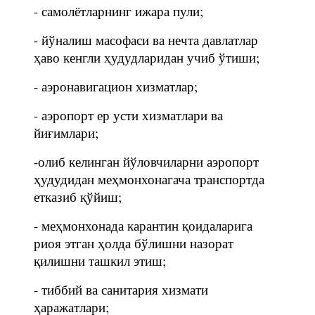
- самолётларнинг ижара пули;
- йўналиш масофаси ва нечта давлатлар
ҳаво кенгли ҳудудларидан учиб ўтиши;
- аэронавигацион хизматлар;
- аэропорт ер усти хизматлари ва
йиғимлари;
-олиб келинган йўловчиларни аэропорт
ҳудудидан меҳмонхонагача транспортда
етказиб қўйиш;
- меҳмонхонада карантин қоидаларига
риоя этган ҳолда бўлишни назорат
қилишни ташкил этиш;
- тиббий ва санитария хизмати
ҳаражатлари;