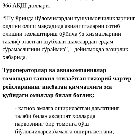
366 АҚШ доллари.
“Шу ўринда йўловчилардан тушунмовчиликларнинг
олдини олиш мақсадида авиачипталарни сотиб
олишни тезлаштириш бўйича ўз хизматларини
таклиф этаётган шубҳали шахслардан ёрдам
сўрамаслигини сўраймиз”, - дейилмоқда вазирлик
хабарида.
Туроператорлар ва авиакомпаниялар
томонидан ташкил этилаётган тижорий чартер
рейсларининг нисбатан қимматлиги эса
қуйидаги омиллар билан боғлиқ:
- қатнов амалга оширилаётган давлатнинг
талаби билан аксарият ҳолларда
парвознинг бир томонга бўш
(йўловчиларсиз)амалга оширилаётгани;