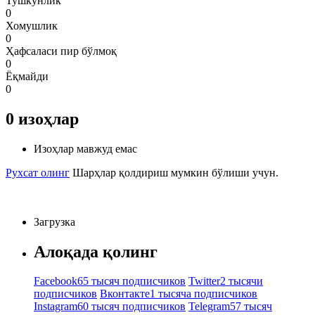
Тушкунлик
0
Хомушлик
0
Ҳафсаласи пир бўлмоқ
0
Ёқмайди
0
0
изоҳлар
Изоҳлар мавжуд емас
Рухсат олинг
Шарҳлар қолдириш мумкин бўлиши учун.
Загрузка
Алоқада қолинг
Facebook
65 тысяч подписчиков
Twitter
2 тысячи
подписчиков
Вконтакте
1 тысяча подписчиков
Instagram
60 тысяч подписчиков
Telegram
57 тысяч