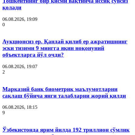
Тошкентнинг бир қисми вақтинча иссиқ сувсиз
қолади
06.08.2026, 19:09
0
Аукционсиз ер. Қандай қилиб ер ажратишнинг
эски тизими 9 мингга яқин ноқонуний
объектларга йўл очди?
06.08.2026, 19:07
2
Марказий банк биометрик маълумотларни
сақлаш бўйича янги талабларни жорий қилди
06.08.2026, 18:15
9
Ўзбекистонда ярим йилда 192 триллион сўмлик