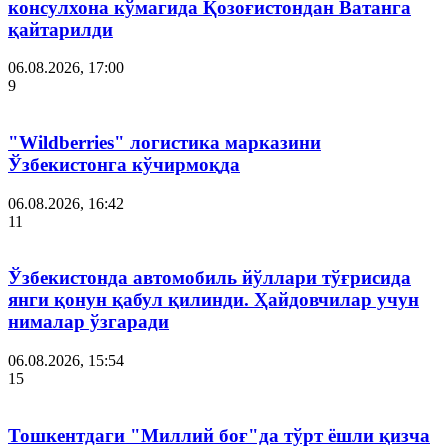
консулхона кўмагида Қозоғистондан Ватанга
қайтарилди
06.08.2026, 17:00
9
"Wildberries" логистика марказини
Ўзбекистонга кўчирмоқда
06.08.2026, 16:42
11
Ўзбекистонда автомобиль йўллари тўғрисида
янги қонун қабул қилинди. Ҳайдовчилар учун
нималар ўзгаради
06.08.2026, 15:54
15
Тошкентдаги "Миллий боғ"да тўрт ёшли қизча