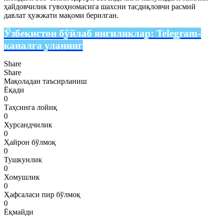
ҳайдовчилик гувоҳномасига шахсни тасдиқловчи расмий
давлат ҳужжати мақоми берилган.
Ўзбекистон бўйлаб янгиликлар:
Telegram-
каналга уланинг
Share
Share
Мақоладан таъсирланиш
Ёқади
0
Таҳсинга лойиқ
0
Хурсандчилик
0
Ҳайрон бўлмоқ
0
Тушкунлик
0
Хомушлик
0
Ҳафсаласи пир бўлмоқ
0
Ёқмайди