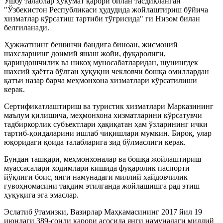
Ушбу талаблар ҳукумат қарори билан тасдиқланган
"Ўзбекистон Республикаси ҳудудида жойлаштириш бўйича
хизматлар кўрсатиш тартиби тўғрисида" ги Низом билан
белгиланади.
Ҳужжатнинг бешинчи бандига биноан, жисмоний
шахсларнинг доимий яшаш жойи, фуқаролиги,
қариндошчилик ва никоҳ муносабатларидан, шунингдек
шахсий ҳаётга бўлган ҳуқуқни чекловчи бошқа омиллардан
қатъи назар барча меҳмонхона хизматлари кўрсатилиши
керак.
Сертификатлаштириш ва туристик хизматлари Марказининг
маълум қилишича, меҳмонхона хизматларини кўрсатувчи
тадбиркорлик субъектлари ҳақиқатан ҳам ўзларининг ички
тартиб-қоидаларини ишлаб чиқишлари мумкин. Бироқ, улар
юқоридаги қоида талабларига зид бўлмаслиги керак.
Бундан ташқари, меҳмонхоналар ва бошқа жойлаштириш
муассасалари ходимлари кишида фуқаролик паспорти
йўқлиги боис, янги намунадаги миллий ҳайдовчилик
гувоҳномасини тақдим этилганда жойлашишга рад этиш
ҳуқуқига эга эмаслар.
Эслатиб ўтамизки, Вазирлар Маҳкамасининг 2017 йил 19
июндаги 389-сонли қарори асосида янги намунадаги миллий