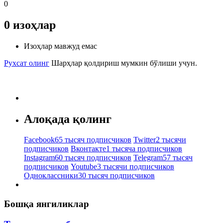
0
0
изоҳлар
Изоҳлар мавжуд емас
Рухсат олинг
Шарҳлар қолдириш мумкин бўлиши учун.
Алоқада қолинг
Facebook
65 тысяч подписчиков
Twitter
2 тысячи
подписчиков
Вконтакте
1 тысяча подписчиков
Instagram
60 тысяч подписчиков
Telegram
57 тысяч
подписчиков
Youtube
3 тысячи подписчиков
Одноклассники
30 тысяч подписчиков
Бошқа янгиликлар