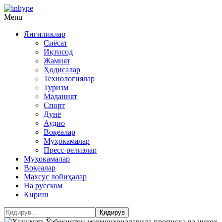
Menu
Янгиликлар
Сиёсат
Иқтисод
Жамият
Ҳодисалар
Технологиялар
Туризм
Маданият
Спорт
Дунё
Аудио
Воқеалар
Муҳокамалар
Пресс-релизлар
Муҳокамалар
Воқеалар
Махсус лойиҳалар
На русском
Кириш