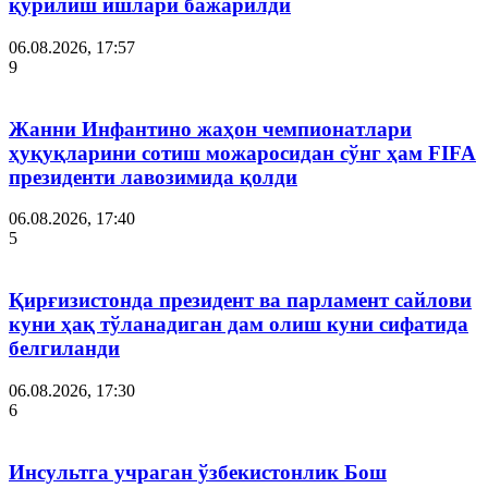
қурилиш ишлари бажарилди
06.08.2026, 17:57
9
Жанни Инфантино жаҳон чемпионатлари
ҳуқуқларини сотиш можаросидан сўнг ҳам FIFA
президенти лавозимида қолди
06.08.2026, 17:40
5
Қирғизистонда президент ва парламент сайлови
куни ҳақ тўланадиган дам олиш куни сифатида
белгиланди
06.08.2026, 17:30
6
Инсультга учраган ўзбекистонлик Бош