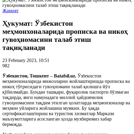
Жамият
Ҳукумат: Ўзбекистон
меҳмонхоналарида прописка ва никоҳ
гувоҳномасини талаб этиш
тақиқланади
23 February 2023, 10:51
982
Ўзбекистон, Тошкент – Batafsil.uz.
Ўзбекистон
меҳмонхоналарида мижозларни жойлаштиришда прописка ва
никоҳ тўғрисидаги гувоҳномани талаб қилишга йўл
қўйилмайди. Бундан ташқари, фуқаролик паспорти бўлмаган
тақдирда, янги намунадаги миллий ҳайдовчилик
гувоҳномасини тақдим этилган ҳолатларда меҳмонхоналар ва
меҳмон уйларига жойлашиш мумкин. Бу ҳақда
сертификатлаштириш ва туристик хизматлар Маркази
маълумотларига асосланган ҳолда мухбиримиз хабар
бермоқда.