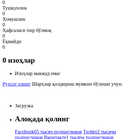
0
Тушкунлик
0
Хомушлик
0
Ҳафсаласи пир бўлмоқ
0
Ёқмайди
0
0
изоҳлар
Изоҳлар мавжуд емас
Рухсат олинг
Шарҳлар қолдириш мумкин бўлиши учун.
Загрузка
Алоқада қолинг
Facebook
65 тысяч подписчиков
Twitter
2 тысячи
подписчиков
Вконтакте
1 тысяча подписчиков