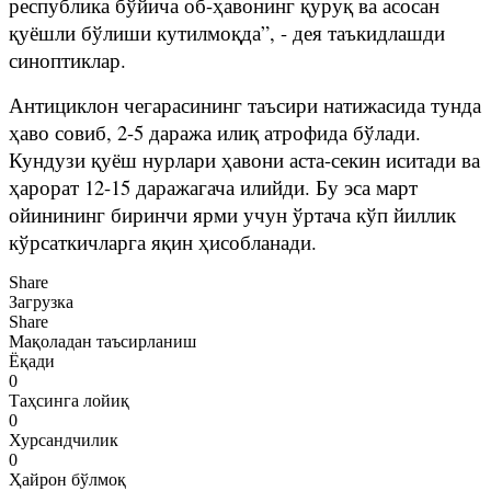
республика бўйича об-ҳавонинг қуруқ ва асосан
қуёшли бўлиши кутилмоқда”, - дея таъкидлашди
синоптиклар.
Антициклон чегарасининг таъсири натижасида тунда
ҳаво совиб, 2-5 даража илиқ атрофида бўлади.
Кундузи қуёш нурлари ҳавони аста-секин иситади ва
ҳарорат 12-15 даражагача илийди. Бу эса март
ойинининг биринчи ярми учун ўртача кўп йиллик
кўрсаткичларга яқин ҳисобланади.
Share
Загрузка
Share
Мақоладан таъсирланиш
Ёқади
0
Таҳсинга лойиқ
0
Хурсандчилик
0
Ҳайрон бўлмоқ