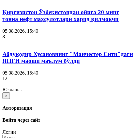
Қирғизистон Ўзбекистондан ойига 20 минг
тонна нефт маҳсулотлари харид қилмоқчи
05.08.2026, 15:40
8
Абдуқодир Хусановнинг "Манчестер Сити"даги
ЯНГИ маоши маълум бўлди
05.08.2026, 15:40
12
Юклаш...
×
Авторизация
Войти через сайт
Логин