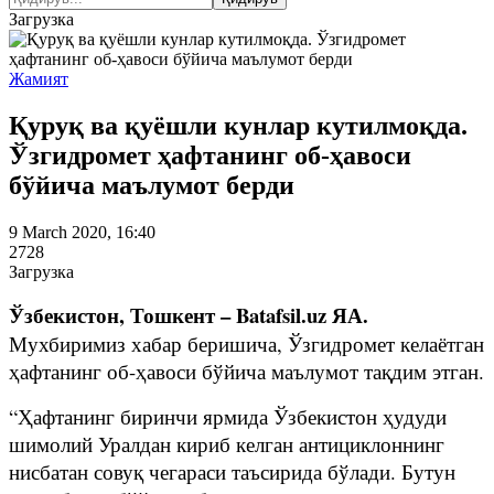
Загрузка
Жамият
Қуруқ ва қуёшли кунлар кутилмоқда.
Ўзгидромет ҳафтанинг об-ҳавоси
бўйича маълумот берди
9 March 2020, 16:40
2728
Загрузка
Ўзбекистон, Тошкент – Batafsil.uz ЯА.
Мухбиримиз хабар беришича, Ўзгидромет келаётган
ҳафтанинг об-ҳавоси бўйича маълумот тақдим этган.
“Ҳафтанинг биринчи ярмида Ўзбекистон ҳудуди
шимолий Уралдан кириб келган антициклоннинг
нисбатан совуқ чегараси таъсирида бўлади. Бутун