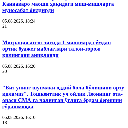
Каннаваро маоши ҳақидаги миш-мишларга
муносабат билдирди
05.08.2026, 18:24
21
Миграция агентлигида 1 миллиард сўмдан
ортиқ буджет маблағлари талон-торож
қилингани аниқланди
05.08.2026, 16:20
20
"Биз унинг шунчаки оддий бола бўлишини орзу
қиламиз". Тошкентлик уч ойлик Леоннинг ота-
онаси СМА га чалинган ўғлига ёрдам беришни
сўрашмоқда
05.08.2026, 16:10
18