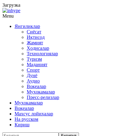
Загрузка
Menu
Янгиликлар
Сиёсат
Иқтисод
Жамият
Ҳодисалар
Технологиялар
Туризм
Маданият
Спорт
Дунё
Аудио
Воқеалар
Муҳокамалар
Пресс-релизлар
Муҳокамалар
Воқеалар
Махсус лойиҳалар
На русском
Кириш