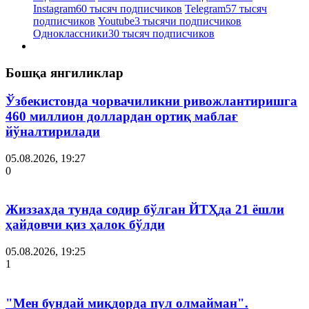
Instagram
60 тысяч подписчиков
Telegram
57 тысяч
подписчиков
Youtube
3 тысячи подписчиков
Одноклассники
30 тысяч подписчиков
Бошқа янгиликлар
Ўзбекистонда чорвачиликни ривожлантиришга
460 миллион доллардан ортиқ маблағ
йўналтирилади
05.08.2026, 19:27
0
Жиззахда тунда содир бўлган ЙТҲда 21 ёшли
ҳайдовчи қиз ҳалок бўлди
05.08.2026, 19:25
1
"Мен бундай миқдорда пул олмайман".