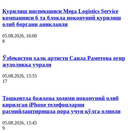
Қурилиш инспекцияси Мega Logistics Service
компанияси 6 та блокда ноқонуний қурилиш
олиб боргани аниқланди
05.08.2026, 16:00
8
Ўзбекистон халқ артисти Саида Раметова оғир
жудоликка учради
05.08.2026, 15:55
17
Тошкентда божхона ходими ноқонуний олиб
кирилган iPhone телефонларни
расмийлаштиришда пора учун қўлга олинди
05.08.2026, 15:45
9