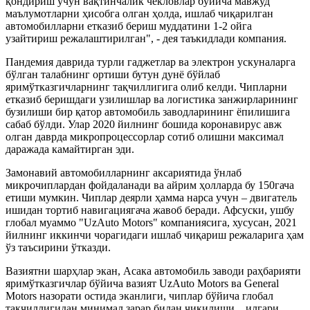
қондириш учун вақтинчалик чекловлар бўйича мавжуд
маълумотларни ҳисобга олган ҳолда, ишлаб чиқарилган
автомобилларни етказиб бериш муддатини 1-2 ойга
узайтириш режалаштирилган", - дея таъкидлади компания.
Пандемия даврида турли гаджетлар ва электрон ускуналарга
бўлган талабнинг ортиши бутун дунё бўйлаб
яримўтказгичларнинг тақчиллигига олиб келди. Чипларни
етказиб беришдаги узилишлар ва логистика занжирларининг
бузилиши бир қатор автомобиль заводларининг ёпилишига
сабаб бўлди. Улар 2020 йилнинг бошида коронавирус авж
олган даврда микропроцессорлар сотиб олишни максимал
даражада камайтирган эди.
Замонавий автомобилларнинг аксариятида ўнлаб
микрочиплардан фойдаланади ва айрим ҳолларда бу 150гача
етиши мумкин. Чиплар деярли ҳамма нарса учун – двигатель
ишидан тортиб навигациягача жавоб беради. Афсуски, ушбу
глобал муаммо "UzAuto Motors" компаниясига, хусусан, 2021
йилнинг иккинчи чорагидаги ишлаб чиқариш режаларига ҳам
ўз таъсирини ўтказди.
Вазиятни шарҳлар экан, Асака автомобиль заводи раҳбарияти
яримўтказгичлар бўйича вазият UzAuto Motors ва General
Motors назорати остида эканлиги, чиплар бўйича глобал
тақчиллигидан минимал зарар билан чиқилиши, илгари