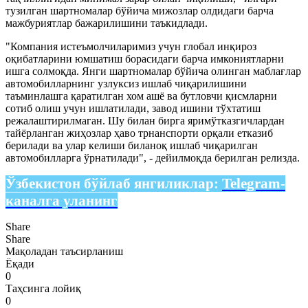
тузилган шартномалар бўйича мижозлар олдидаги барча
мажбуриятлар бажарилишини таъкидлади.
"Компания истеъмолчиларимиз учун глобал инқироз
оқибатларини юмшатиш борасидаги барча имкониятларни
ишга солмоқда. Янги шартномалар бўйича олинган маблағлар
автомобилларнинг узлуксиз ишлаб чиқарилишини
таъминлашга қаратилган хом ашё ва бутловчи қисмларни
сотиб олиш учун ишлатилади, завод ишини тўхтатиш
режалаштирилмаган. Шу билан бирга яримўтказгичлардан
тайёрланган жиҳозлар ҳаво трнанспорти орқали етказиб
берилади ва улар келиши биланоқ ишлаб чиқарилган
автомобилларга ўрнатилади", - дейилмоқда берилган релизда.
Ўзбекистон бўйлаб янгиликлар:
Telegram-
каналга уланинг
Share
Share
Мақоладан таъсирланиш
Ёқади
0
Таҳсинга лойиқ
0