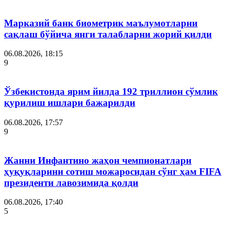
Марказий банк биометрик маълумотларни
сақлаш бўйича янги талабларни жорий қилди
06.08.2026, 18:15
9
Ўзбекистонда ярим йилда 192 триллион сўмлик
қурилиш ишлари бажарилди
06.08.2026, 17:57
9
Жанни Инфантино жаҳон чемпионатлари
ҳуқуқларини сотиш можаросидан сўнг ҳам FIFA
президенти лавозимида қолди
06.08.2026, 17:40
5