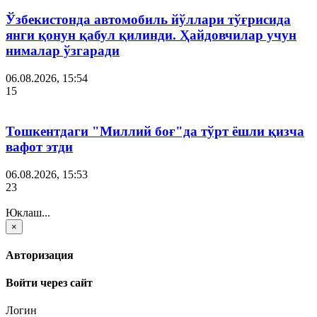
Ўзбекистонда автомобиль йўллари тўғрисида
янги қонун қабул қилинди. Ҳайдовчилар учун
нималар ўзгаради
06.08.2026, 15:54
15
Тошкентдаги "Миллий боғ"да тўрт ёшли қизча
вафот этди
06.08.2026, 15:53
23
Юклаш...
×
Авторизация
Войти через сайт
Логин