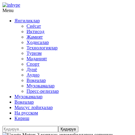
Menu
Янгиликлар
Сиёсат
Иқтисод
Жамият
Ҳодисалар
Технологиялар
Туризм
Маданият
Спорт
Дунё
Аудио
Воқеалар
Муҳокамалар
Пресс-релизлар
Муҳокамалар
Воқеалар
Махсус лойиҳалар
На русском
Кириш