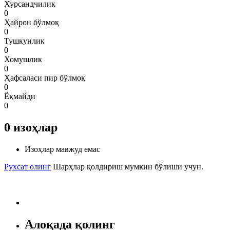
Хурсандчилик
0
Ҳайрон бўлмоқ
0
Тушкунлик
0
Хомушлик
0
Ҳафсаласи пир бўлмоқ
0
Ёқмайди
0
0
изоҳлар
Изоҳлар мавжуд емас
Рухсат олинг
Шарҳлар қолдириш мумкин бўлиши учун.
Алоқада қолинг