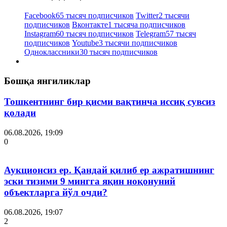
Facebook
65 тысяч подписчиков
Twitter
2 тысячи
подписчиков
Вконтакте
1 тысяча подписчиков
Instagram
60 тысяч подписчиков
Telegram
57 тысяч
подписчиков
Youtube
3 тысячи подписчиков
Одноклассники
30 тысяч подписчиков
Бошқа янгиликлар
Тошкентнинг бир қисми вақтинча иссиқ сувсиз
қолади
06.08.2026, 19:09
0
Аукционсиз ер. Қандай қилиб ер ажратишнинг
эски тизими 9 мингга яқин ноқонуний
объектларга йўл очди?
06.08.2026, 19:07
2