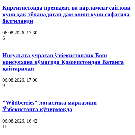
Қирғизистонда президент ва парламент сайлови
куни ҳақ тўланадиган дам олиш куни сифатида
белгиланди
06.08.2026, 17:30
6
Инсультга учраган ўзбекистонлик Бош
консулхона кўмагида Қозоғистондан Ватанга
қайтарилди
06.08.2026, 17:00
9
"Wildberries" логистика марказини
Ўзбекистонга кўчирмоқда
06.08.2026, 16:42
11