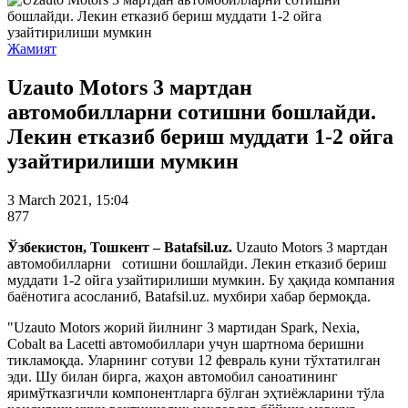
Жамият
Uzauto Motors 3 мартдан
автомобилларни сотишни бошлайди.
Лекин етказиб бериш муддати 1-2 ойга
узайтирилиши мумкин
3 March 2021, 15:04
877
Ўзбекистон, Тошкент – Batafsil.uz.
Uzauto Motors 3 мартдан
автомобилларни сотишни бошлайди. Лекин етказиб бериш
муддати 1-2 ойга узайтирилиши мумкин. Бу ҳақида компания
баёнотига асосланиб, Batafsil.uz. мухбири хабар бермоқда.
"Uzauto Motors жорий йилнинг 3 мартидан Spark, Nexia,
Cobalt ва Lacetti автомобиллари учун шартнома беришни
тикламоқда. Уларнинг сотуви 12 февраль куни тўхтатилган
эди. Шу билан бирга, жаҳон автомобил саноатининг
яримўтказгичли компонентларга бўлган эҳтиёжларини тўла