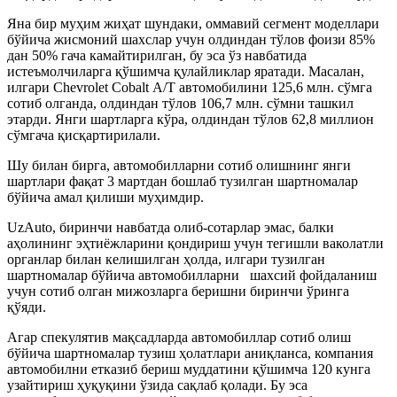
Яна бир муҳим жиҳат шундаки, оммавий сегмент моделлари
бўйича жисмоний шахслар учун олдиндан тўлов фоизи 85%
дан 50% гача камайтирилган, бу эса ўз навбатида
истеъмолчиларга қўшимча қулайликлар яратади. Масалан,
илгари Chevrolet Cobalt А/Т автомобилини 125,6 млн. сўмга
сотиб олганда, олдиндан тўлов 106,7 млн. сўмни ташкил
этарди. Янги шартларга кўра, олдиндан тўлов 62,8 миллион
сўмгача қисқартирилали.
Шу билан бирга, автомобилларни сотиб олишнинг янги
шартлари фақат 3 мартдан бошлаб тузилган шартномалар
бўйича амал қилиши муҳимдир.
UzAuto, биринчи навбатда олиб-сотарлар эмас, балки
аҳолининг эҳтиёжларини қондириш учун тегишли ваколатли
органлар билан келишилган ҳолда, илгари тузилган
шартномалар бўйича автомобилларни шахсий фойдаланиш
учун сотиб олган мижозларга беришни биринчи ўринга
қўяди.
Агар спекулятив мақсадларда автомобиллар сотиб олиш
бўйича шартномалар тузиш ҳолатлари аниқланса, компания
автомобилни етказиб бериш муддатини қўшимча 120 кунга
узайтириш ҳуқуқини ўзида сақлаб қолади. Бу эса