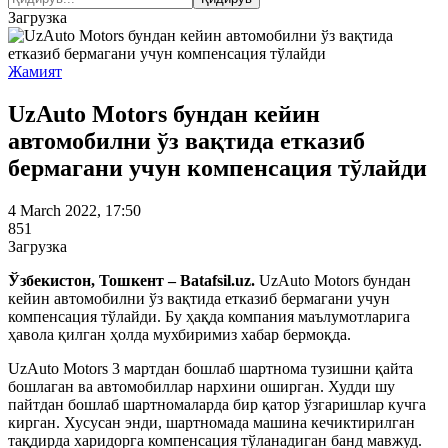
Загрузка
Жамият
UzAuto Motors бундан кейин
автомобилни ўз вақтида етказиб
бермагани учун компенсация тўлайди
4 March 2022, 17:50
851
Загрузка
Ўзбекистон, Тошкент – Batafsil.uz.
UzAuto Motors бундан
кейин автомобилни ўз вақтида етказиб бермагани учун
компенсация тўлайди. Бу ҳақда компания маълумотларига
ҳавола қилган ҳолда мухбиримиз хабар бермоқда.
UzAuto Motors 3 мартдан бошлаб шартнома тузишни қайта
бошлаган ва автомобиллар нархини оширган. Худди шу
пайтдан бошлаб шартномаларда бир қатор ўзгаришлар кучга
кирган. Хусусан энди, шартномада машина кечиктирилган
тақдирда харидорга компенсация тўланадиган банд мавжуд.