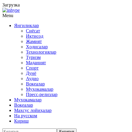
Загрузка
Menu
Янгиликлар
Сиёсат
Иқтисод
Жамият
Ҳодисалар
Технологиялар
Туризм
Маданият
Спорт
Дунё
Аудио
Воқеалар
Муҳокамалар
Пресс-релизлар
Муҳокамалар
Воқеалар
Махсус лойиҳалар
На русском
Кириш