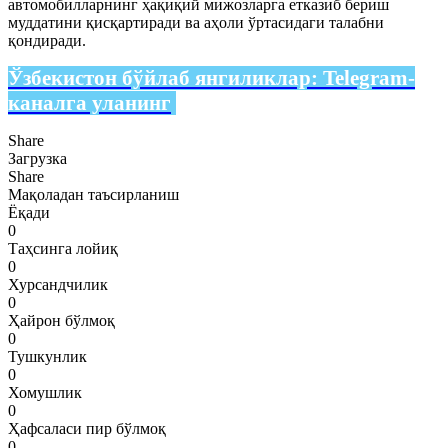
автомобилларнинг ҳақиқий мижозларга етказиб бериш
муддатини қисқартиради ва аҳоли ўртасидаги талабни
қондиради.
Ўзбекистон бўйлаб янгиликлар:
Telegram-
каналга уланинг
Share
Загрузка
Share
Мақоладан таъсирланиш
Ёқади
0
Таҳсинга лойиқ
0
Хурсандчилик
0
Ҳайрон бўлмоқ
0
Тушкунлик
0
Хомушлик
0
Ҳафсаласи пир бўлмоқ
0