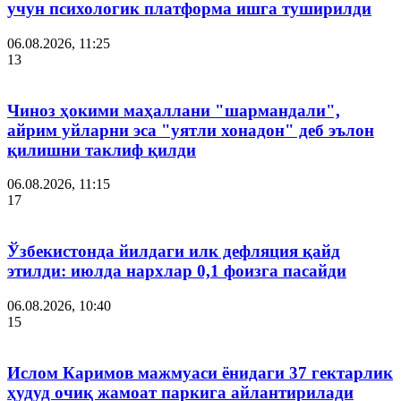
учун психологик платформа ишга туширилди
06.08.2026, 11:25
13
Чиноз ҳокими маҳаллани "шармандали",
айрим уйларни эса "уятли хонадон" деб эълон
қилишни таклиф қилди
06.08.2026, 11:15
17
Ўзбекистонда йилдаги илк дефляция қайд
этилди: июлда нархлар 0,1 фоизга пасайди
06.08.2026, 10:40
15
Ислом Каримов мажмуаси ёнидаги 37 гектарлик
ҳудуд очиқ жамоат паркига айлантирилади