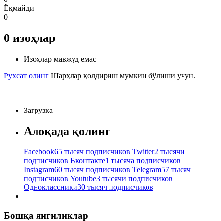
Ёқмайди
0
0
изоҳлар
Изоҳлар мавжуд емас
Рухсат олинг
Шарҳлар қолдириш мумкин бўлиши учун.
Загрузка
Алоқада қолинг
Facebook
65 тысяч подписчиков
Twitter
2 тысячи
подписчиков
Вконтакте
1 тысяча подписчиков
Instagram
60 тысяч подписчиков
Telegram
57 тысяч
подписчиков
Youtube
3 тысячи подписчиков
Одноклассники
30 тысяч подписчиков
Бошқа янгиликлар