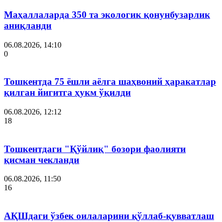
Маҳаллаларда 350 та экологик қонунбузарлик
аниқланди
06.08.2026, 14:10
0
Тошкентда 75 ёшли аёлга шаҳвоний ҳаракатлар
қилган йигитга ҳукм ўқилди
06.08.2026, 12:12
18
Тошкентдаги "Қўйлиқ" бозори фаолияти
қисман чекланди
06.08.2026, 11:50
16
АҚШдаги ўзбек оилаларини қўллаб-қувватлаш