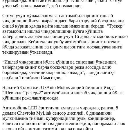
кўрилмоқда. Янги автомобиллар “Non-salable”, яъни "Сотув
учун мўлжалланмаган", деб номланади.
Сотув учун мўлжалланмаган автомобилларнинг ишлаб
чиқарилиши йиғув жараёнидаги барча зарурий босқичларни
синаб кўриш ҳамда қайта ишлаш имконини беради. “Трекер”
автомобили ишлаб чиқарилишини йўлга қўйишга
тайёргарлик жараёнида синов учун 16 дона автомобиль ишлаб
чиқарилади. Кейинчалик ушбу автомобилларнинг нотекис
йўлда ҳаракатланиш ва иқлим шароитига мослашувчанлиги
текширувдан ўтказилади.
“Ишлаб чиқаришни йўлга қўйиш ва синовдан ўтказишга
тайёргарликнинг барча босқичлари режа асосида олиб
борилмоқда, камчиликлар аниқланмади”, – деди лойиҳа
раҳбари Толибжон Самсоқов.
Эслатиб ўтамизки, UzAuto Motors жорий йилнинг ёзида
“Шевроле Трекер-2” автомобилини ишлаб чиқаришни йўлга
қўйишни режалаштирмоқда.
Автомобиль LED ёритгичли кундузги чироқлар, рангли 8
дюмли Chevrolet MyLink сенсор дисплей, 6 динамикли
мультимедиа тизими, кўпфункцияли руль, кондиционер,
калитсиз эшикни очиш ва двигателни ёқиш, панорамали люк
ва орқа ойна истиш тизими, олд ва орқа ойна