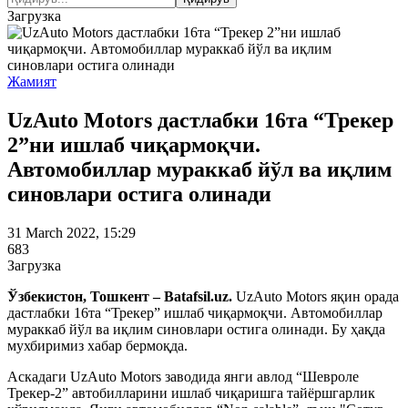
Загрузка
Жамият
UzAuto Motors дастлабки 16та “Трекер
2”ни ишлаб чиқармоқчи.
Автомобиллар мураккаб йўл ва иқлим
синовлари остига олинади
31 March 2022, 15:29
683
Загрузка
Ўзбекистон, Тошкент – Batafsil.uz.
UzAuto Motors яқин орада
дастлабки 16та “Трекер” ишлаб чиқармоқчи. Автомобиллар
мураккаб йўл ва иқлим синовлари остига олинади. Бу ҳақда
мухбиримиз хабар бермоқда.
Аскадаги UzAuto Motors заводида янги авлод “Шевроле
Трекер-2” автобилларини ишлаб чиқаришга тайёршгарлик