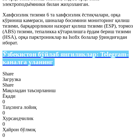
электроподъёмники билан жиҳозланган.
Хавфсизлик тизими 6 та хавфсизлик ёстиқчалари, орқа
кўриниш камераси, шиналар босимини мониторинг қилиш
тизими, барқарорликни назорат қилиш тизими (ESP), тормоз
(ABS) тизими, тепаликка кўтарилишга ёрдам бериш тизими
(HSA), орқа парктрониклар ва Isofix болалар ўриндиғидан
иборат.
Ўзбекистон бўйлаб янгиликлар:
Telegram-
каналга уланинг
Share
Загрузка
Share
Мақоладан таъсирланиш
Ёқади
0
Таҳсинга лойиқ
0
Хурсандчилик
0
Ҳайрон бўлмоқ
0