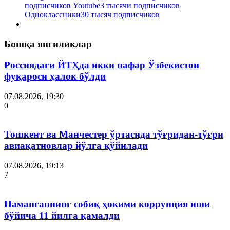
подписчиков
Youtube
3 тысячи подписчиков
Одноклассники
30 тысяч подписчиков
Бошқа янгиликлар
Россиядаги ЙТҲда икки нафар Ўзбекистон
фуқароси ҳалок бўлди
07.08.2026, 19:30
0
Тошкент ва Манчестер ўртасида тўғридан-тўғри
авиақатновлар йўлга қўйилади
07.08.2026, 19:13
7
Наманганнинг собиқ ҳокими коррупция иши
бўйича 11 йилга қамалди