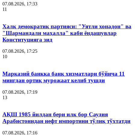
07.08.2026, 17:33
11
Халқ демократик партияси: "Уятли хонадон" ва
"Шармандали маҳалла" каби ёндашувлар
Конституцияга зид
07.08.2026, 17:25
10
Марказий банкка банк хизматлари бўйича 11
мингдан ортиқ мурожаат келиб тушди
07.08.2026, 17:19
13
АҚШ 1985 йилдан бери илк бор Саудия
Арабистонидан нефт импортини тўлиқ тўхтатди
07.08.2026, 17:16