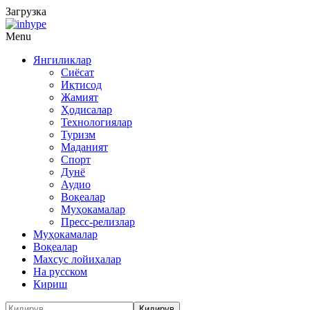
Загрузка
Menu
Янгиликлар
Сиёсат
Иқтисод
Жамият
Ҳодисалар
Технологиялар
Туризм
Маданият
Спорт
Дунё
Аудио
Воқеалар
Муҳокамалар
Пресс-релизлар
Муҳокамалар
Воқеалар
Махсус лойиҳалар
На русском
Кириш