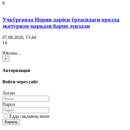
8
Учқўрғонда Норин дарёси ўртасидаги оролда
экотуризм маркази барпо этилади
07.08.2026, 15:44
14
Юклаш...
×
Авторизация
Войти через сайт
Логин
Парол
Ёдда сақламоқ мени