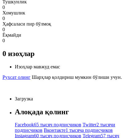
Тушкунлик
0
Хомушлик
0
Ҳафсаласи пир бўлмоқ
0
Ёқмайди
0
0
изоҳлар
Изоҳлар мавжуд емас
Рухсат олинг
Шарҳлар қолдириш мумкин бўлиши учун.
Загрузка
Алоқада қолинг
Facebook
65 тысяч подписчиков
Twitter
2 тысячи
подписчиков
Вконтакте
1 тысяча подписчиков
Instagram
60 тысяч подписчиков
Telegram
57 тысяч