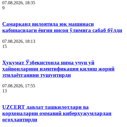
07.08.2026, 18:35
9
Самарқанд вилоятида юк машинаси
кабинасидаги ёнғин инсон ўлимига сабаб бўлди
07.08.2026, 18:13
15
Ҳукумат Ўзбекистонда нима учун уй
ҳайвонларини идентификация қилиш жорий
этилаётганини тушунтирди
07.08.2026, 17:55
13
UZCERT давлат ташкилотлари ва
корхоналарни оммавий киберҳужумлардан
огоҳлантирди