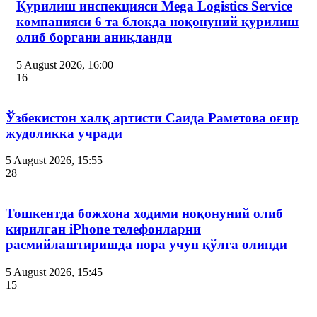
Қурилиш инспекцияси Мega Logistics Service
компанияси 6 та блокда ноқонуний қурилиш
олиб боргани аниқланди
5 August 2026, 16:00
16
Ўзбекистон халқ артисти Саида Раметова оғир
жудоликка учради
5 August 2026, 15:55
28
Тошкентда божхона ходими ноқонуний олиб
кирилган iPhone телефонларни
расмийлаштиришда пора учун қўлга олинди
5 August 2026, 15:45
15