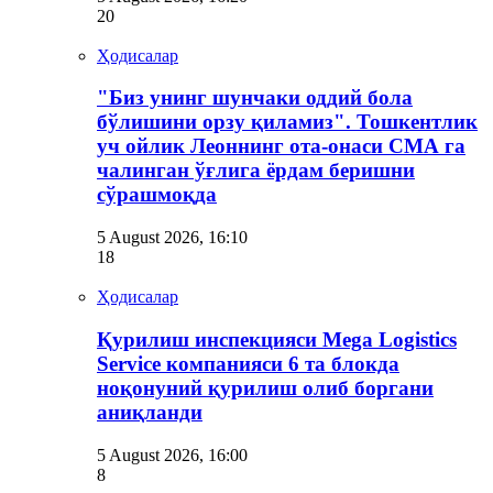
20
Ҳодисалар
"Биз унинг шунчаки оддий бола
бўлишини орзу қиламиз". Тошкентлик
уч ойлик Леоннинг ота-онаси СМА га
чалинган ўғлига ёрдам беришни
сўрашмоқда
5 August 2026, 16:10
18
Ҳодисалар
Қурилиш инспекцияси Мega Logistics
Service компанияси 6 та блокда
ноқонуний қурилиш олиб боргани
аниқланди
5 August 2026, 16:00
8