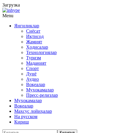
Загрузка
Menu
Янгиликлар
Сиёсат
Иқтисод
Жамият
Ҳодисалар
Технологиялар
Туризм
Маданият
Спорт
Дунё
Аудио
Воқеалар
Муҳокамалар
Пресс-релизлар
Муҳокамалар
Воқеалар
Махсус лойиҳалар
На русском
Кириш