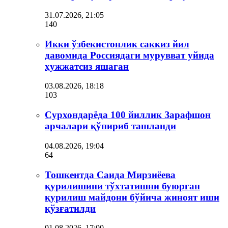
31.07.2026, 21:05
140
Икки ўзбекистонлик саккиз йил
давомида Россиядаги мурувват уйида
ҳужжатсиз яшаган
03.08.2026, 18:18
103
Сурхондарёда 100 йиллик Зарафшон
арчалари қўпириб ташланди
04.08.2026, 19:04
64
Тошкентда Саида Мирзиёева
қурилишини тўхтатишни буюрган
қурилиш майдони бўйича жиноят иши
қўзғатилди
01.08.2026, 17:00