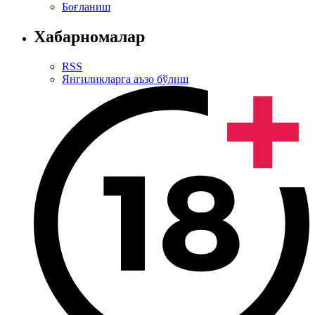
Боғланиш
Хабарномалар
RSS
Янгиликларга аъзо бўлиш