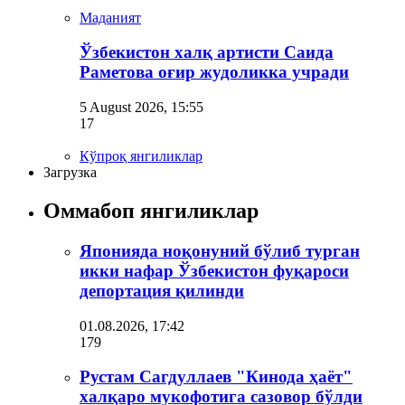
Маданият
Ўзбекистон халқ артисти Саида
Раметова оғир жудоликка учради
5 August 2026, 15:55
17
Кўпроқ янгиликлар
Загрузка
Оммабоп янгиликлар
Японияда ноқонуний бўлиб турган
икки нафар Ўзбекистон фуқароси
депортация қилинди
01.08.2026, 17:42
179
Рустам Сагдуллаев "Кинода ҳаёт"
халқаро мукофотига сазовор бўлди