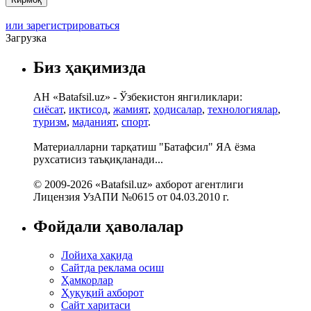
или зарегистрироваться
Загрузка
Биз ҳақимизда
АН «Batafsil.uz» - Ўзбекистон янгиликлари:
сиёсат
,
иқтисод
,
жамият
,
ҳодисалар
,
технологиялар
,
туризм
,
маданият
,
спорт
.
Материалларни тарқатиш "Батафсил" ЯА ёзма
рухсатисиз таъқиқланади...
© 2009-2026 «Batafsil.uz» ахборот агентлиги
Лицензия УзАПИ №0615 от 04.03.2010 г.
Фойдали ҳаволалар
Лойиҳа ҳақида
Сайтда реклама осиш
Ҳамкорлар
Ҳуқуқий ахборот
Сайт харитаси