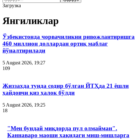
Загрузка
Янгиликлар
Ўзбекистонда чорвачиликни ривожлантиришга
460 миллион доллардан ортиқ маблағ
йўналтирилади
5 August 2026, 19:27
109
Жиззахда тунда содир бўлган ЙТҲда 21 ёшли
ҳайдовчи қиз ҳалок бўлди
5 August 2026, 19:25
18
"Мен бундай миқдорда пул олмайман".
Каннаваро маоши ҳақидаги миш-мишларга