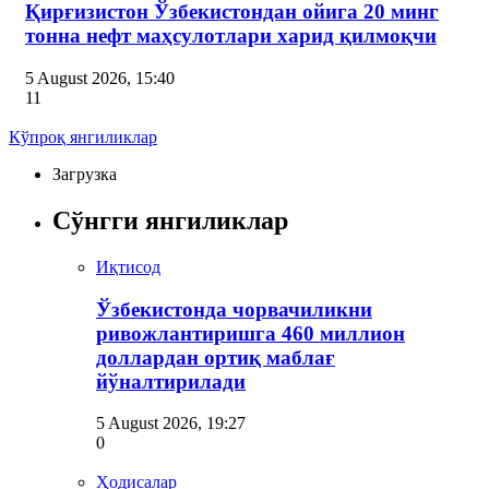
Қирғизистон Ўзбекистондан ойига 20 минг
тонна нефт маҳсулотлари харид қилмоқчи
5 August 2026, 15:40
11
Кўпроқ янгиликлар
Загрузка
Сўнгги янгиликлар
Иқтисод
Ўзбекистонда чорвачиликни
ривожлантиришга 460 миллион
доллардан ортиқ маблағ
йўналтирилади
5 August 2026, 19:27
0
Ҳодисалар