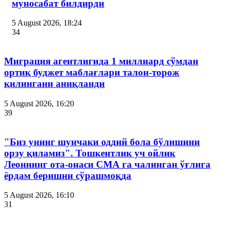
муносабат билдирди
5 August 2026, 18:24
34
Миграция агентлигида 1 миллиард сўмдан
ортиқ буджет маблағлари талон-торож
қилингани аниқланди
5 August 2026, 16:20
39
"Биз унинг шунчаки оддий бола бўлишини
орзу қиламиз". Тошкентлик уч ойлик
Леоннинг ота-онаси СМА га чалинган ўғлига
ёрдам беришни сўрашмоқда
5 August 2026, 16:10
31