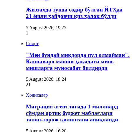
Жиззахда тунда содир бўлган ЙТҲда
21 ёшли ҳайдовчи қиз ҳалок бўлди
5 August 2026, 19:25
1
Спорт
"Мен бундай миқдорда пул олмайман".
Каннаваро маоши ҳақидаги миш-
мишларга муносабат билдирди
5 August 2026, 18:24
21
Ҳодисалар
Миграция агентлигида 1 миллиард
сўмдан ортиқ буджет маблағлари
талон-торож қилингани аниқланди
5 August 2026, 16:20