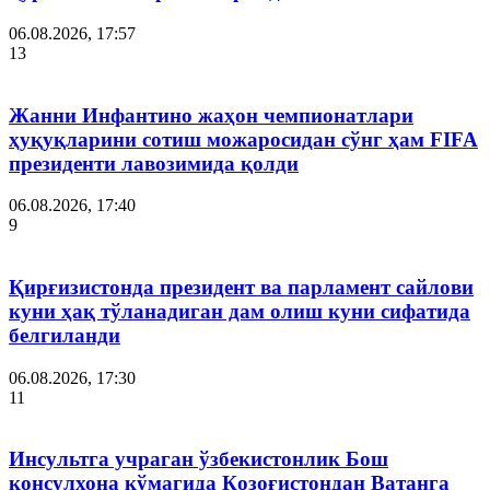
06.08.2026, 17:57
13
Жанни Инфантино жаҳон чемпионатлари
ҳуқуқларини сотиш можаросидан сўнг ҳам FIFA
президенти лавозимида қолди
06.08.2026, 17:40
9
Қирғизистонда президент ва парламент сайлови
куни ҳақ тўланадиган дам олиш куни сифатида
белгиланди
06.08.2026, 17:30
11
Инсультга учраган ўзбекистонлик Бош
консулхона кўмагида Қозоғистондан Ватанга