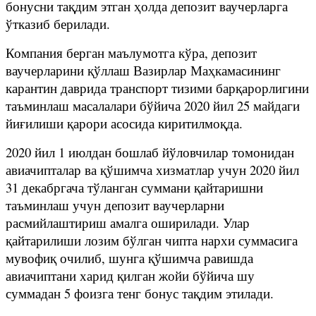
бонусни тақдим этган ҳолда депозит ваучерларга
ўтказиб берилади.
Компания берган маълумотга кўра, депозит
ваучерларини қўллаш Вазирлар Маҳкамасининг
карантин даврида транспорт тизими барқарорлигини
таъминлаш масалалари бўйича 2020 йил 25 майдаги
йиғилиши қарори асосида киритилмоқда.
2020 йил 1 июлдан бошлаб йўловчилар томонидан
авиачипталар ва қўшимча хизматлар учун 2020 йил
31 декабргача тўланган суммани қайтаришни
таъминлаш учун депозит ваучерларни
расмийлаштириш амалга оширилади. Улар
қайтарилиши лозим бўлган чипта нархи суммасига
мувофиқ очилиб, шунга қўшимча равишда
авиачиптани харид қилган жойи бўйича шу
суммадан 5 фоизга тенг бонус тақдим этилади.