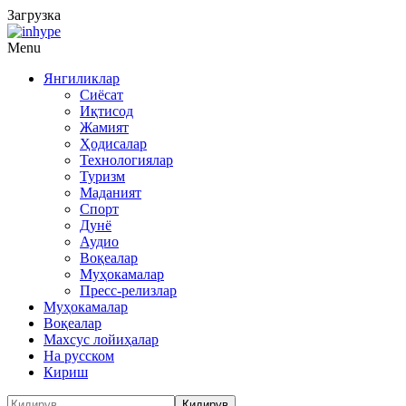
Загрузка
Menu
Янгиликлар
Сиёсат
Иқтисод
Жамият
Ҳодисалар
Технологиялар
Туризм
Маданият
Спорт
Дунё
Аудио
Воқеалар
Муҳокамалар
Пресс-релизлар
Муҳокамалар
Воқеалар
Махсус лойиҳалар
На русском
Кириш