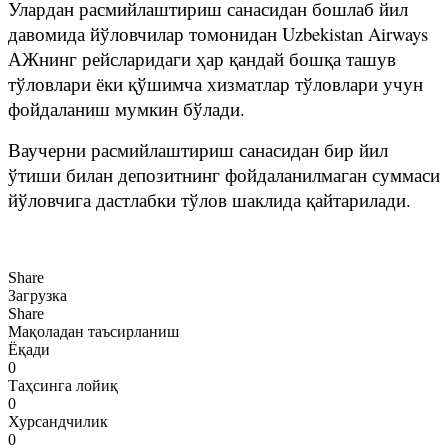
Улардан расмийлаштириш санасидан бошлаб йил
давомида йўловчилар томонидан Uzbekistan Airways
АЖнинг рейсларидаги ҳар қандай бошқа ташув
тўловлари ёки қўшимча хизматлар тўловлари учун
фойдаланиш мумкин бўлади.
Ваучерни расмийлаштириш санасидан бир йил
ўтиши билан депозитнинг фойдаланилмаган суммаси
йўловчига дастлабки тўлов шаклида қайтарилади.
Share
Загрузка
Share
Мақоладан таъсирланиш
Ёқади
0
Таҳсинга лойиқ
0
Хурсандчилик
0