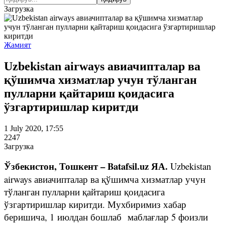
Загрузка
Жамият
Uzbekistan airways авиачипталар ва
қўшимча хизматлар учун тўланган
пулларни қайтариш қоидасига
ўзгартиришлар киритди
1 July 2020, 17:55
2247
Загрузка
Ўзбекистон, Тошкент – Batafsil.uz ЯА.
Uzbekistan
airways авиачипталар ва қўшимча хизматлар учун
тўланган пулларни қайтариш қоидасига
ўзгартиришлар киритди. Мухбиримиз хабар
беришича, 1 июлдан бошлаб маблағлар 5 фоизли