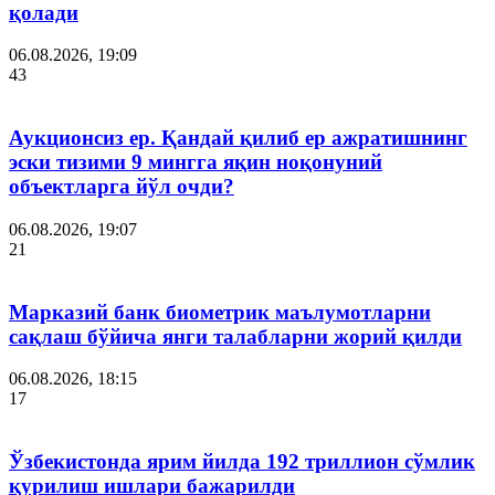
қолади
06.08.2026, 19:09
43
Аукционсиз ер. Қандай қилиб ер ажратишнинг
эски тизими 9 мингга яқин ноқонуний
объектларга йўл очди?
06.08.2026, 19:07
21
Марказий банк биометрик маълумотларни
сақлаш бўйича янги талабларни жорий қилди
06.08.2026, 18:15
17
Ўзбекистонда ярим йилда 192 триллион сўмлик
қурилиш ишлари бажарилди