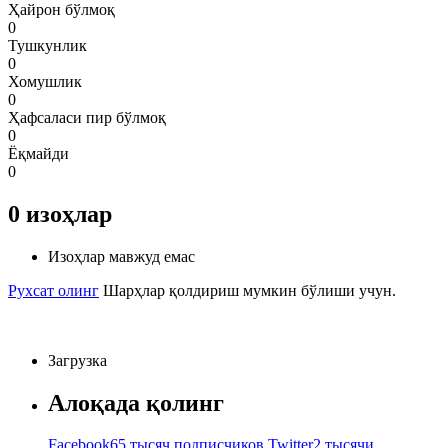
Ҳайрон бўлмоқ
0
Тушкунлик
0
Хомушлик
0
Ҳафсаласи пир бўлмоқ
0
Ёқмайди
0
0
изоҳлар
Изоҳлар мавжуд емас
Рухсат олинг
Шарҳлар қолдириш мумкин бўлиши учун.
Загрузка
Алоқада қолинг
Facebook
65 тысяч подписчиков
Twitter
2 тысячи