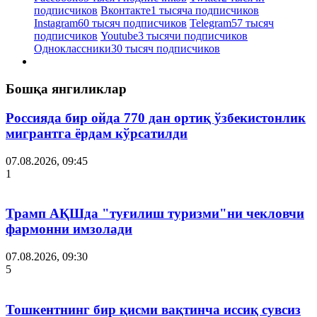
подписчиков
Вконтакте
1 тысяча подписчиков
Instagram
60 тысяч подписчиков
Telegram
57 тысяч
подписчиков
Youtube
3 тысячи подписчиков
Одноклассники
30 тысяч подписчиков
Бошқа янгиликлар
Россияда бир ойда 770 дан ортиқ ўзбекистонлик
мигрантга ёрдам кўрсатилди
07.08.2026, 09:45
1
Трамп АҚШда "туғилиш туризми"ни чекловчи
фармонни имзолади
07.08.2026, 09:30
5
Тошкентнинг бир қисми вақтинча иссиқ сувсиз