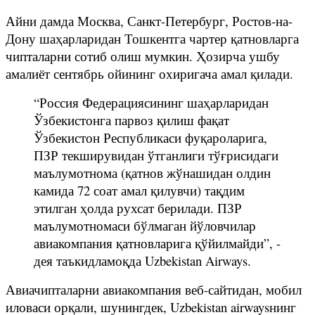
Айни дамда Москва, Санкт-Петербург, Ростов-на-
Дону шаҳарларидан Тошкентга чартер қатновларга
чипталарни сотиб олиш мумкин. Ҳозирча ушбу
амалиёт сентябрь ойининг охиригача амал қилади.
“Россия Федерациясининг шаҳарларидан
Ўзбекистонга парвоз қилиш фақат
Ўзбекистон Республикаси фуқароларига,
ПЗР текширувидан ўтганлиги тўғрисидаги
маълумотнома (қатнов жўнашидан олдин
камида 72 соат амал қилувчи) тақдим
этилган ҳолда рухсат берилади. ПЗР
маълумотномаси бўлмаган йўловчилар
авиакомпания қатновларига қўйилмайди”, -
дея таъкидламоқда Uzbekistan Airways.
Авиачипталарни авиакомпания веб-сайтидан, мобил
иловаси орқали, шунингдек, Uzbekistan airwaysнинг