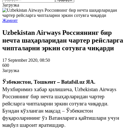
Загрузка
Жамият
Uzbekistan Airways Россиянинг бир
нечта шаҳарларидан чартер рейсларга
чипталарни эркин сотувга чиқарди
17 September 2020, 08:50
600
Загрузка
Ўзбекистон, Тошкент – Batafsil.uz ЯА.
Мухбиримиз хабар қилишича, Uzbekistan Airways
Россиянинг бир нечта шаҳарларидан чартер
рейсларга чипталарни эркин сотувга чиқарди.
Бундан кўзланган мақсад – Ўзбекистон
фуқароларининг ўз Ватанларига қайтишлари учун
мақбул шароит яратишдир.