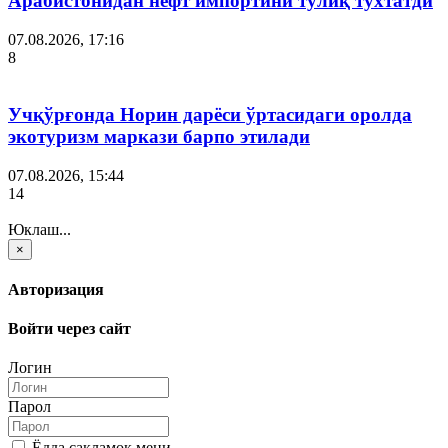
Арабистонидан нефт импортини тўлиқ тўхтатди
07.08.2026, 17:16
8
Учқўрғонда Норин дарёси ўртасидаги оролда
экотуризм маркази барпо этилади
07.08.2026, 15:44
14
Юклаш...
×
Авторизация
Войти через сайт
Логин
Парол
Ёдда сақламоқ мени