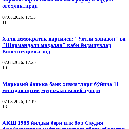
огоҳлантирди
07.08.2026, 17:33
11
Халқ демократик партияси: "Уятли хонадон" ва
"Шармандали маҳалла" каби ёндашувлар
Конституцияга зид
07.08.2026, 17:25
10
Марказий банкка банк хизматлари бўйича 11
мингдан ортиқ мурожаат келиб тушди
07.08.2026, 17:19
13
АҚШ 1985 йилдан бери илк бор Саудия