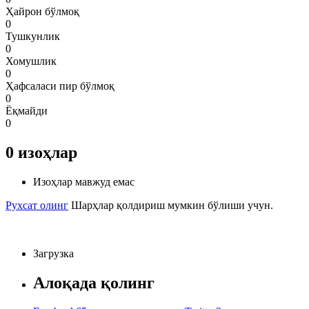
Ҳайрон бўлмоқ
0
Тушкунлик
0
Хомушлик
0
Ҳафсаласи пир бўлмоқ
0
Ёқмайди
0
0
изоҳлар
Изоҳлар мавжуд емас
Рухсат олинг
Шарҳлар қолдириш мумкин бўлиши учун.
Загрузка
Алоқада қолинг