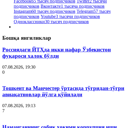
Facebook
65 тысяч подписчиков
Twitter
2 тысячи
подписчиков
Вконтакте
1 тысяча подписчиков
Instagram
60 тысяч подписчиков
Telegram
57 тысяч
подписчиков
Youtube
3 тысячи подписчиков
Одноклассники
30 тысяч подписчиков
Бошқа янгиликлар
Россиядаги ЙТҲда икки нафар Ўзбекистон
фуқароси ҳалок бўлди
07.08.2026, 19:30
0
Тошкент ва Манчестер ўртасида тўғридан-тўғри
авиақатновлар йўлга қўйилади
07.08.2026, 19:13
7
Наманганнинг собиқ ҳокими коррупция иши