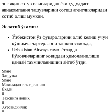
энг яқин сотув офисларидан ёки ҳудуддаги
авиакомпания ташувларини сотиш агентликларидан
сотиб олиш мумкин.
Эслатиб ўтамиз:
Ўзбекистон ўз фуқароларини олиб келиш учун
қўшимча чартерларни ташкил этмоқда;
Uzbekistan Airways самолётларда
йўловчиларнинг ковиддан ҳимояланилиши
қандай таъминланишини айтиб ўтди.
Share
Загрузка
Share
Мақоладан таъсирланиш
Ёқади
0
Таҳсинга лойиқ
0
Хурсандчилик
0