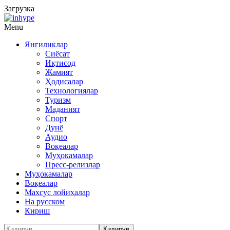
Загрузка
Menu
Янгиликлар
Сиёсат
Иқтисод
Жамият
Ҳодисалар
Технологиялар
Туризм
Маданият
Спорт
Дунё
Аудио
Воқеалар
Муҳокамалар
Пресс-релизлар
Муҳокамалар
Воқеалар
Махсус лойиҳалар
На русском
Кириш