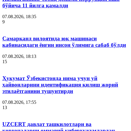
бўйича 11 йилга қамалди
07.08.2026, 18:35
9
Самарқанд вилоятида юк машинаси
кабинасидаги ёнғин инсон ўлимига сабаб бўлди
07.08.2026, 18:13
15
Ҳукумат Ўзбекистонда нима учун уй
ҳайвонларини идентификация қилиш жорий
этилаётганини тушунтирди
07.08.2026, 17:55
13
UZCERT давлат ташкилотлари ва
корхоналарни оммавий киберҳужумлардан