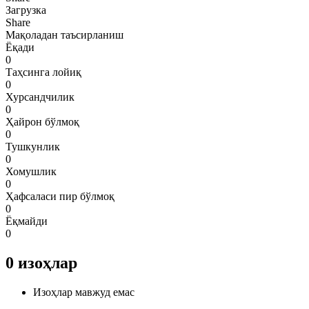
Загрузка
Share
Мақоладан таъсирланиш
Ёқади
0
Таҳсинга лойиқ
0
Хурсандчилик
0
Ҳайрон бўлмоқ
0
Тушкунлик
0
Хомушлик
0
Ҳафсаласи пир бўлмоқ
0
Ёқмайди
0
0
изоҳлар
Изоҳлар мавжуд емас