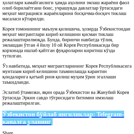
ҳолатлари камайганлиги ҳамда аҳолини эмлаш жараёни фаол
олиб борилаётгани боис, учрашувда давлатлар ўртасидаги
меҳнат миграцияси жараёнларини босқичма-босқич тиклаш
масаласи кўтарилди.
Корея томонининг маълум қилишича, ҳозирда Ўзбекистондан
меҳнат мигрантлари кириб келишини қисман тиклаш
режалаштирилмоқда. Бунда, биринчи навбатда тўлиқ
эмлашдан ўтган 4 йилу 10 ой Корея Республикасида бир
корхонада ишлаб қайтган фуқароларни киритиш кўзда
тутилган.
Ўз навбатида, меҳнат мигрантларининг Корея Республикасига
мунтазам кириб келишини таъминлашда карантин
қоидаларига қатъий риоя қилиш муҳим ўрин эгаллаши
таъкидланди.
Эслатиб ўтамизки, яқин орада Ўзбекистон ва Жанубий Корея
ўртасида Эркин савдо тўғрисидаги битимни имзолаш
режалаштирилган.
Ўзбекистон бўйлаб янгиликлар:
Telegram-
каналга уланинг
Share