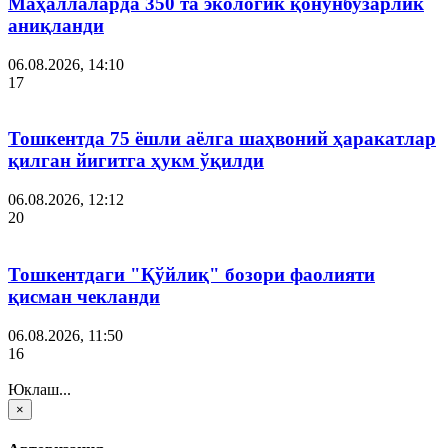
Маҳаллаларда 350 та экологик қонунбузарлик
аниқланди
06.08.2026, 14:10
17
Тошкентда 75 ёшли аёлга шаҳвоний ҳаракатлар
қилган йигитга ҳукм ўқилди
06.08.2026, 12:12
20
Тошкентдаги "Қўйлиқ" бозори фаолияти
қисман чекланди
06.08.2026, 11:50
16
Юклаш...
×