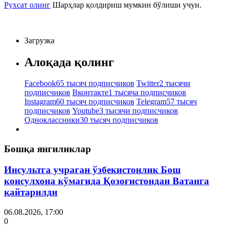
Рухсат олинг
Шарҳлар қолдириш мумкин бўлиши учун.
Загрузка
Алоқада қолинг
Facebook
65 тысяч подписчиков
Twitter
2 тысячи
подписчиков
Вконтакте
1 тысяча подписчиков
Instagram
60 тысяч подписчиков
Telegram
57 тысяч
подписчиков
Youtube
3 тысячи подписчиков
Одноклассники
30 тысяч подписчиков
Бошқа янгиликлар
Инсультга учраган ўзбекистонлик Бош
консулхона кўмагида Қозоғистондан Ватанга
қайтарилди
06.08.2026, 17:00
0