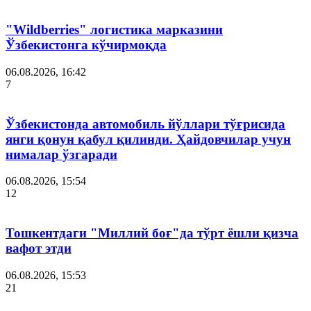
"Wildberries" логистика марказини
Ўзбекистонга кўчирмоқда
06.08.2026, 16:42
7
Ўзбекистонда автомобиль йўллари тўғрисида
янги қонун қабул қилинди. Ҳайдовчилар учун
нималар ўзгаради
06.08.2026, 15:54
12
Тошкентдаги "Миллий боғ"да тўрт ёшли қизча
вафот этди
06.08.2026, 15:53
21