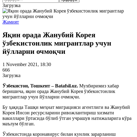
Загрузка
Жамият
Яқин орада Жанубий Корея
ўзбекистонлик мигрантлар учун
йўлларни очмоқчи
1 November 2021, 18:30
666
Загрузка
Ўзбекистон, Тошкент – Batafsil.uz.
Мухбиримиз хабар
беришича, яқин орада Жанубий Корея ўзбекистонлик
мигрантлар учун йўлларни очмоқчи.
Бу ҳақида Ташқи меҳнат миграцияси агентлиги ва Жанубий
Корея Инсон ресурсларини ривожлантириш хизмати
вакиллари ўртасида бўлиб ўтган учрашув натижаларига кўра
маълум бўлган.
Ўзбекистонда коронавирус билан кунлик зарарланиш