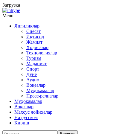
Загрузка
Menu
Янгиликлар
Сиёсат
Иқтисод
Жамият
Ҳодисалар
Технологиялар
Туризм
Маданият
Спорт
Дунё
Аудио
Воқеалар
Муҳокамалар
Пресс-релизлар
Муҳокамалар
Воқеалар
Махсус лойиҳалар
На русском
Кириш