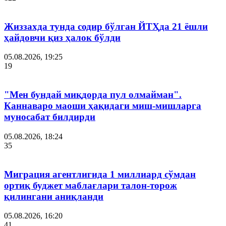
Жиззахда тунда содир бўлган ЙТҲда 21 ёшли
ҳайдовчи қиз ҳалок бўлди
05.08.2026, 19:25
19
"Мен бундай миқдорда пул олмайман".
Каннаваро маоши ҳақидаги миш-мишларга
муносабат билдирди
05.08.2026, 18:24
35
Миграция агентлигида 1 миллиард сўмдан
ортиқ буджет маблағлари талон-торож
қилингани аниқланди
05.08.2026, 16:20
41