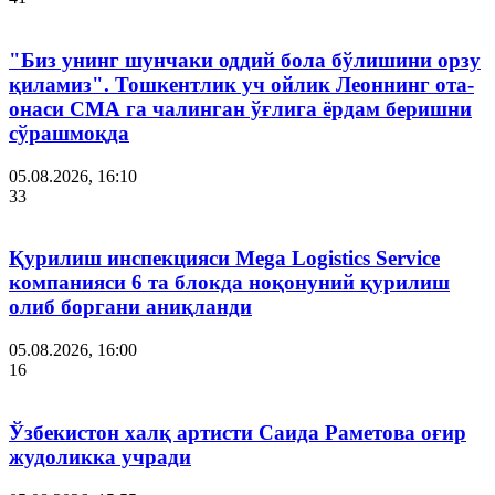
"Биз унинг шунчаки оддий бола бўлишини орзу
қиламиз". Тошкентлик уч ойлик Леоннинг ота-
онаси СМА га чалинган ўғлига ёрдам беришни
сўрашмоқда
05.08.2026, 16:10
33
Қурилиш инспекцияси Мega Logistics Service
компанияси 6 та блокда ноқонуний қурилиш
олиб боргани аниқланди
05.08.2026, 16:00
16
Ўзбекистон халқ артисти Саида Раметова оғир
жудоликка учради