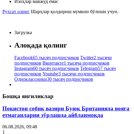
Изоҳлар мавжуд емас
Рухсат олинг
Шарҳлар қолдириш мумкин бўлиши учун.
Загрузка
Алоқада қолинг
Facebook
65 тысяч подписчиков
Twitter
2 тысячи
подписчиков
Вконтакте
1 тысяча подписчиков
Instagram
60 тысяч подписчиков
Telegram
57 тысяч
подписчиков
Youtube
3 тысячи подписчиков
Одноклассники
30 тысяч подписчиков
Бошқа янгиликлар
Покистон собиқ вазири Буюк Британияда вояга
етмаганларни зўрлашда айбланмоқда
06.08.2026, 09:48
1