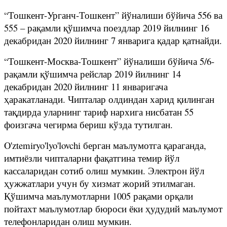
“Тошкент-Урганч-Тошкент” йўналиши бўйича 556 ва
555 – рақамли қўшимча поездлар 2019 йилнинг 16
декабридан 2020 йилнинг 7 январига қадар қатнайди.
“Тошкент-Москва-Тошкент” йўналиши бўйича 5/6-
рақамли қўшимча рейслар 2019 йилнинг 14
декабридан 2020 йилнинг 11 январигача
ҳаракатланади. Чипталар олдиндан харид қилинган
тақдирда уларнинг тариф нархига нисбатан 55
фоизгача чегирма бериш кўзда тутилган.
O'ztemiryo'lyo'lovchi берган маълумотга қараганда,
имтиёзли чипталарни фақатгина темир йўл
кассаларидан сотиб олиш мумкин. Электрон йўл
ҳужжатлари учун бу хизмат жорий этилмаган.
Қўшимча маълумотларни 1005 рақами орқали
пойтахт маълумотлар бюроси ёки ҳудудий маълумот
телефонларидан олиш мумкин.