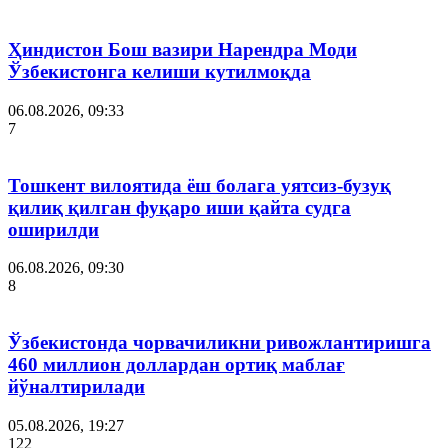
Ҳиндистон Бош вазири Нарендра Моди
Ўзбекистонга келиши кутилмоқда
06.08.2026, 09:33
7
Тошкент вилоятида ёш болага уятсиз-бузуқ
қилиқ қилган фуқаро иши қайта судга
оширилди
06.08.2026, 09:30
8
Ўзбекистонда чорвачиликни ривожлантиришга
460 миллион доллардан ортиқ маблағ
йўналтирилади
05.08.2026, 19:27
122