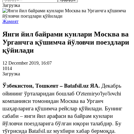
Загрузка
Жамият
Янги йил байрами кунлари Москва ва
Урганчга қўшимча йўловчи поездлари
қўйилади
12 December 2019, 16:07
1014
Загрузка
Ўзбекистон, Тошкент – Batafsil.uz ЯА.
Декабрь
ойининг ўрталаридан бошлаб O'ztemiryo'lyo'lovchi
компанияси томонидан Москва ва Урганч
шаҳарларига қўшимча рейслар қўйилади. Бунинг
сабаби – янги йил арафаси ва байрам кунлари
йўловчи поездларига бўлган юқори талабдир. Бу
тўғрисида Batafsil.uz мухбири хабар бермоқда.