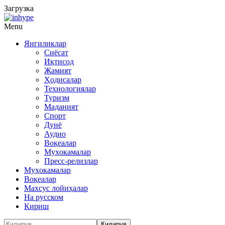
Загрузка
Menu
Янгиликлар
Сиёсат
Иқтисод
Жамият
Ҳодисалар
Технологиялар
Туризм
Маданият
Спорт
Дунё
Аудио
Воқеалар
Муҳокамалар
Пресс-релизлар
Муҳокамалар
Воқеалар
Махсус лойиҳалар
На русском
Кириш