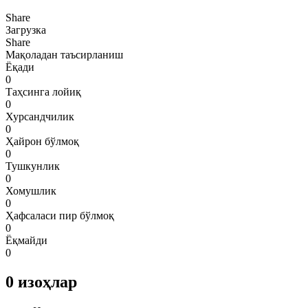
Share
Загрузка
Share
Мақоладан таъсирланиш
Ёқади
0
Таҳсинга лойиқ
0
Хурсандчилик
0
Ҳайрон бўлмоқ
0
Тушкунлик
0
Хомушлик
0
Ҳафсаласи пир бўлмоқ
0
Ёқмайди
0
0
изоҳлар