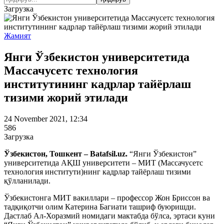
Загрузка
Жамият
Янги Ўзбекистон университетида
Массачусетс технология
институтининг кадрлар тайёрлаш
тизими жорий этилади
24 November 2021, 12:34
586
Загрузка
Ўзбекистон, Тошкент – Batafsil.uz.
“Янги Ўзбекистон”
университетида АҚШ университети – МИТ (Массачусетс
технология институти)нинг кадрлар тайёрлаш тизими
қўлланилади.
Ўзбекистонга МИТ вакиллари – профессор Жон Бриссон ва
тадқиқотчи олим Катерина Багиати ташриф буюришди.
Дастлаб Ал-Хоразмий номидаги мактабда бўлса, эртаси куни