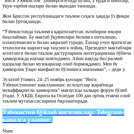
“Янги Ўзбекистон” университетида бўлиб, у ердаги бинолар,
ўқув-тарбия ишлари билан яқиндан танишди.
Жон Бриссон республикадаги таълим соҳаси ҳақида ўз фикри
билан ўртоқлашди.
“Ўзбекистонда таълимга қаратилаётган эътиборни юқори
баҳолайман. Бу мактаб ўқувчилари билимга интилиши,
изланувчанлиги билан ажралиб туради. Ёшлар учун яратилган
технологик шароитлар таҳсинга лойиқ. Президент мактаблари
агентлиги билан таълим дастурларини интеграциялаш бўйича
ҳамкорликда ишлаш ниятидамиз. Айни вақтда биз расмий
идоралар билан музокаралар олиб бормоқдамиз. Мен бу
ҳамкорлик ўзаро манфаатли бўлишига ишонаман”, – деди у.
Эслатиб ўтамиз, 24–25 ноябрь кунлари “Янги
Ўзбекистоннинг шаклланиши: ислоҳотлар жараёнида
муваффақиятли ҳамкорлик” мавзусида халқаро форум бўлиб
ўтади. У АҚШ, Европа ва Осиёдан 100 дан ортиқ етакчи олий
таълим мутахассисларини бирлаштиради.
Ўзбекистон бўйлаб янгиликлар:
Telegram-
каналга уланинг
Share