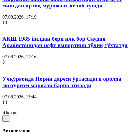
мингдан ортиқ мурожаат келиб тушди
07.08.2026, 17:19
13
АҚШ 1985 йилдан бери илк бор Саудия
Арабистонидан нефт импортини тўлиқ тўхтатди
07.08.2026, 17:16
8
Учқўрғонда Норин дарёси ўртасидаги оролда
экотуризм маркази барпо этилади
07.08.2026, 15:44
14
Юклаш...
×
Авторизация