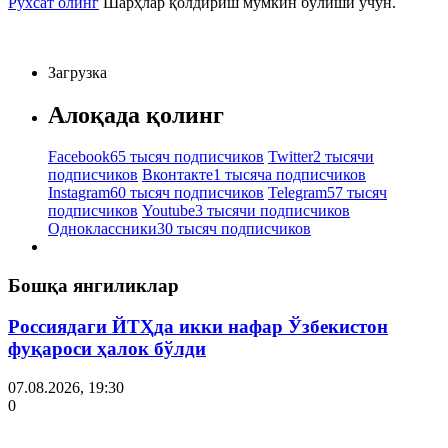
Рухсат олинг
Шарҳлар қолдириш мумкин бўлиши учун.
Загрузка
Алоқада қолинг
Facebook
65 тысяч подписчиков
Twitter
2 тысячи
подписчиков
Вконтакте
1 тысяча подписчиков
Instagram
60 тысяч подписчиков
Telegram
57 тысяч
подписчиков
Youtube
3 тысячи подписчиков
Одноклассники
30 тысяч подписчиков
Бошқа янгиликлар
Россиядаги ЙТҲда икки нафар Ўзбекистон
фуқароси ҳалок бўлди
07.08.2026, 19:30
0