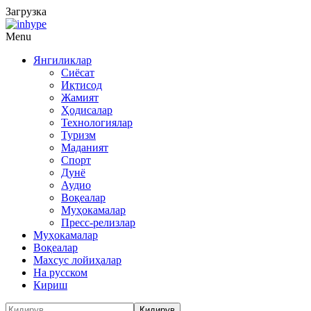
Загрузка
Menu
Янгиликлар
Сиёсат
Иқтисод
Жамият
Ҳодисалар
Технологиялар
Туризм
Маданият
Спорт
Дунё
Аудио
Воқеалар
Муҳокамалар
Пресс-релизлар
Муҳокамалар
Воқеалар
Махсус лойиҳалар
На русском
Кириш