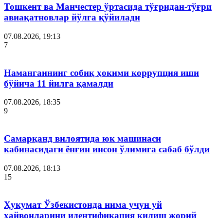
Тошкент ва Манчестер ўртасида тўғридан-тўғри
авиақатновлар йўлга қўйилади
07.08.2026, 19:13
7
Наманганнинг собиқ ҳокими коррупция иши
бўйича 11 йилга қамалди
07.08.2026, 18:35
9
Самарқанд вилоятида юк машинаси
кабинасидаги ёнғин инсон ўлимига сабаб бўлди
07.08.2026, 18:13
15
Ҳукумат Ўзбекистонда нима учун уй
ҳайвонларини идентификация қилиш жорий