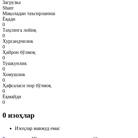
Загрузка
Share
Мақоладан таъсирланиш
Ёқади
0
Таҳсинга лойиқ
0
Хурсандчилик
0
Ҳайрон бўлмоқ
0
Тушкунлик
0
Хомушлик
0
Ҳафсаласи пир бўлмоқ
0
Ёқмайди
0
0
изоҳлар
Изоҳлар мавжуд емас