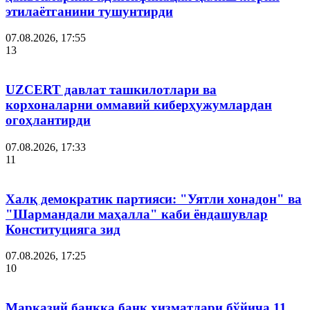
этилаётганини тушунтирди
07.08.2026, 17:55
13
UZCERT давлат ташкилотлари ва
корхоналарни оммавий киберҳужумлардан
огоҳлантирди
07.08.2026, 17:33
11
Халқ демократик партияси: "Уятли хонадон" ва
"Шармандали маҳалла" каби ёндашувлар
Конституцияга зид
07.08.2026, 17:25
10
Марказий банкка банк хизматлари бўйича 11