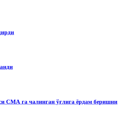
дирди
ланди
си СМА га чалинган ўғлига ёрдам беришни