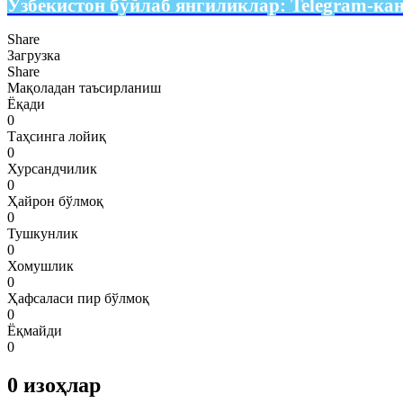
Ўзбекистон бўйлаб янгиликлар:
Telegram-ка
Share
Загрузка
Share
Мақоладан таъсирланиш
Ёқади
0
Таҳсинга лойиқ
0
Хурсандчилик
0
Ҳайрон бўлмоқ
0
Тушкунлик
0
Хомушлик
0
Ҳафсаласи пир бўлмоқ
0
Ёқмайди
0
0
изоҳлар