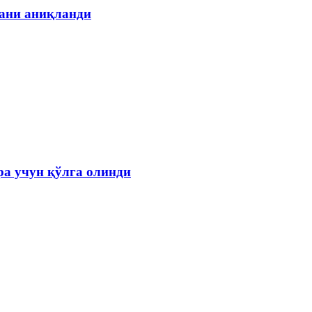
гани аниқланди
а учун қўлга олинди