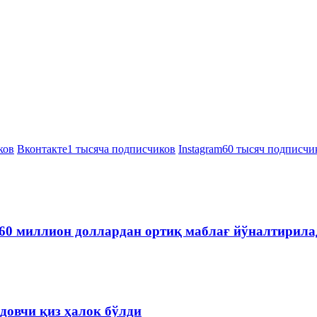
ков
Вконтакте
1 тысяча подписчиков
Instagram
60 тысяч подписчи
60 миллион доллардан ортиқ маблағ йўналтирила
довчи қиз ҳалок бўлди