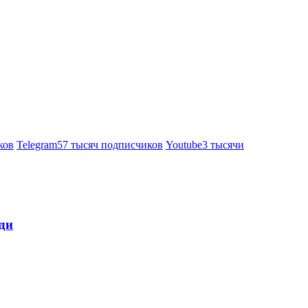
ков
Telegram
57 тысяч подписчиков
Youtube
3 тысячи
ди