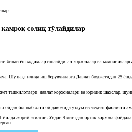
камроқ солиқ тўлайдилар
ни билан ёш ходимлар ишлайдиган корхоналар ва компанияларг
гача. Шу вақт ичида иш берувчиларга Давлат бюджетидан 25 ёш
джет ташкилотлари, давлат корхоналари ва юридик шахслар, шун
и ойдан бошлаб олти ой давомида узлуксиз меҳнат фаолияти ам
1 йилда жорий этилган. Ундан 9 мингдан ортиқ корхона фойдала
ерган.