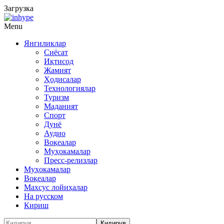
Загрузка
Menu
Янгиликлар
Сиёсат
Иқтисод
Жамият
Ҳодисалар
Технологиялар
Туризм
Маданият
Спорт
Дунё
Аудио
Воқеалар
Муҳокамалар
Пресс-релизлар
Муҳокамалар
Воқеалар
Махсус лойиҳалар
На русском
Кириш