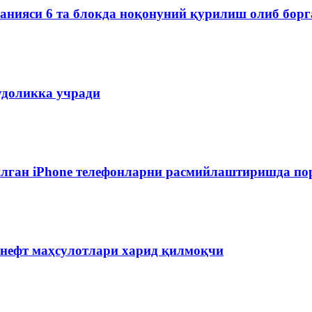
мпанияси 6 та блокда ноқонуний қурилиш олиб бор
удоликка учради
лган iPhone телефонларни расмийлаштиришда пор
 нефт маҳсулотлари харид қилмоқчи