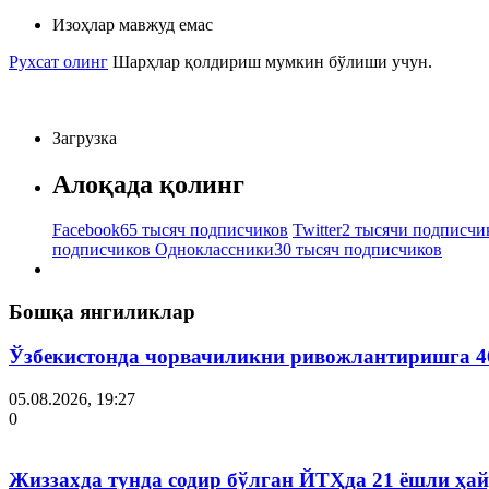
Изоҳлар мавжуд емас
Рухсат олинг
Шарҳлар қолдириш мумкин бўлиши учун.
Загрузка
Алоқада қолинг
Facebook
65 тысяч подписчиков
Twitter
2 тысячи подписчи
подписчиков
Одноклассники
30 тысяч подписчиков
Бошқа янгиликлар
Ўзбекистонда чорвачиликни ривожлантиришга 4
05.08.2026, 19:27
0
Жиззахда тунда содир бўлган ЙТҲда 21 ёшли ҳай