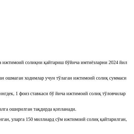
а ижтимоий солиқни қайтариш бўйича имтиёзларни 2024 йил
дан ошмаган ходимлар учун тўлаган ижтимоий солиқ суммаси
ингдек, 1 фоиз ставкаси бў йича ижтимоий солиқ тўловчилар
алга оширилган тақдирда қопланади.
нган, уларга 150 миллиард сўм ижтимоий солиқ қайтарилган,