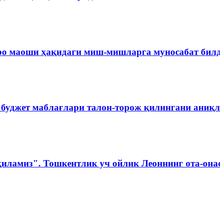
ро маоши ҳақидаги миш-мишларга муносабат бил
 буджет маблағлари талон-торож қилингани аниқ
қиламиз". Тошкентлик уч ойлик Леоннинг ота-она