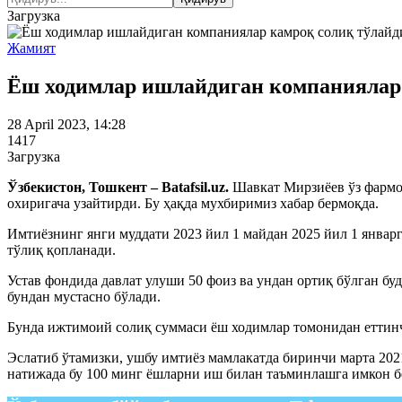
Загрузка
Жамият
Ёш ходимлар ишлайдиган компаниялар 
28 April 2023, 14:28
1417
Загрузка
Ўзбекистон, Тошкент – Batafsil.uz.
Шавкат Мирзиёев ўз фармо
охиригача узайтирди. Бу ҳақда мухбиримиз хабар бермоқда.
Имтиёзнинг янги муддати 2023 йил 1 майдан 2025 йил 1 январ
тўлиқ қопланади.
Устав фондида давлат улуши 50 фоиз ва ундан ортиқ бўлган бу
бундан мустасно бўлади.
Бунда ижтимоий солиқ суммаси ёш ходимлар томонидан еттинч
Эслатиб ўтамизки, ушбу имтиёз мамлакатда биринчи марта 202
натижада бу 100 минг ёшларни иш билан таъминлашга имкон б