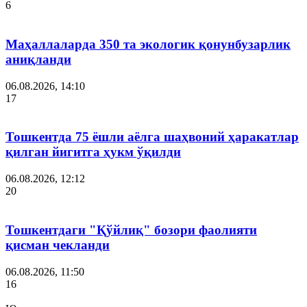
6
Маҳаллаларда 350 та экологик қонунбузарлик
аниқланди
06.08.2026, 14:10
17
Тошкентда 75 ёшли аёлга шаҳвоний ҳаракатлар
қилган йигитга ҳукм ўқилди
06.08.2026, 12:12
20
Тошкентдаги "Қўйлиқ" бозори фаолияти
қисман чекланди
06.08.2026, 11:50
16