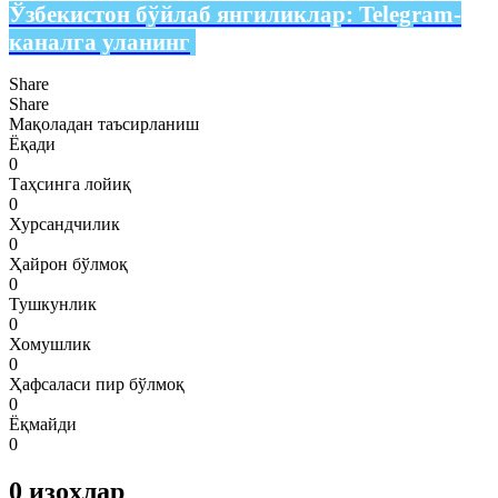
Ўзбекистон бўйлаб янгиликлар:
Telegram-
каналга уланинг
Share
Share
Мақоладан таъсирланиш
Ёқади
0
Таҳсинга лойиқ
0
Хурсандчилик
0
Ҳайрон бўлмоқ
0
Тушкунлик
0
Хомушлик
0
Ҳафсаласи пир бўлмоқ
0
Ёқмайди
0
0
изоҳлар