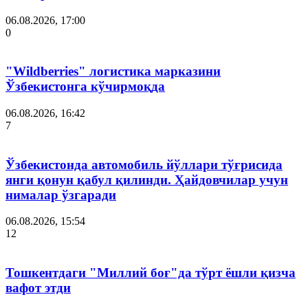
06.08.2026, 17:00
0
"Wildberries" логистика марказини
Ўзбекистонга кўчирмоқда
06.08.2026, 16:42
7
Ўзбекистонда автомобиль йўллари тўғрисида
янги қонун қабул қилинди. Ҳайдовчилар учун
нималар ўзгаради
06.08.2026, 15:54
12
Тошкентдаги "Миллий боғ"да тўрт ёшли қизча
вафот этди