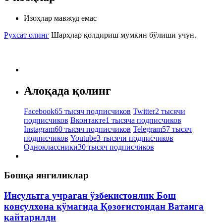
Изоҳлар мавжуд емас
Рухсат олинг
Шарҳлар қолдириш мумкин бўлиши учун.
Алоқада қолинг
Facebook
65 тысяч подписчиков
Twitter
2 тысячи
подписчиков
Вконтакте
1 тысяча подписчиков
Instagram
60 тысяч подписчиков
Telegram
57 тысяч
подписчиков
Youtube
3 тысячи подписчиков
Одноклассники
30 тысяч подписчиков
Бошқа янгиликлар
Инсультга учраган ўзбекистонлик Бош
консулхона кўмагида Қозоғистондан Ватанга
қайтарилди