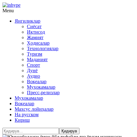
Menu
Янгиликлар
Сиёсат
Иқтисод
Жамият
Ҳодисалар
Технологиялар
Туризм
Маданият
Спорт
Дунё
Аудио
Воқеалар
Муҳокамалар
Пресс-релизлар
Муҳокамалар
Воқеалар
Махсус лойиҳалар
На русском
Кириш