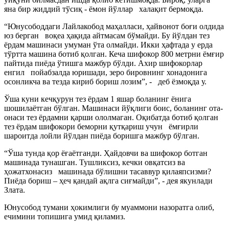
яна бир жиддий тўсиқ - ёмон йўллар халақит бермоқда.
“Юнусободдаги Лайлакобод маҳалласи, ҳайвонот боғи олдида
юз берган воқеа ҳақида айтмасам бўмайди. Бу йўлдан тез
ёрдам машинаси умуман ўта олмайди. Икки ҳафтада у ерда
тўртта машина ботиб қолган. Кеча шифокор 800 метрни ёмғир
пайтида пиёда ўтишга мажбур бўлди. Ахир шифокорлар
енгил пойабзалда юришади, зеро бировнинг хонадонига
осонликча ва тезда кириб бориш лозим”, - деб ёзмоқда у.
Ўша куни кечқурун тез ёрдам 1 яшар боланинг ёнига
шошилаётган бўлган. Машинаси йўқлиги боис, боланинг ота-
онаси тез ёрдамни қарши ололмаган. Оқибатда ботиб қолган
тез ёрдам шифокори беморни қутқариш учун ёмғирли
шароитда лойли йўлдан пиёда боришга мажбур бўлган.
“Ўша тунда қор ёғаётганди. Ҳайдовчи ва шифокор ботган
машинада тунашган. Тушликсиз, кечки овқатсиз ва
ҳожатхонасиз машинада бўлишни тасаввур қилаяпсизми?
Пиёда бориш – ҳеч қандай ақлга сиғмайди”, - дея якунлади
Злата.
Юнусобод тумани ҳокимлиги бу муаммони назоратга олиб,
ечимини топишига умид қиламиз.