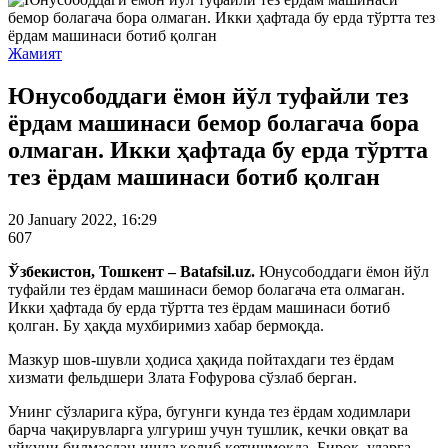
Жамият
Юнусободдаги ёмон йўл туфайли тез
ёрдам машинаси бемор болагача бора
олмаган. Икки ҳафтада бу ерда тўртта
тез ёрдам машинаси ботиб қолган
20 January 2022, 16:29
607
Ўзбекистон, Тошкент – Batafsil.uz.
Юнусободдаги ёмон йўл
туфайли тез ёрдам машинаси бемор болагача ета олмаган.
Икки ҳафтада бу ерда тўртта тез ёрдам машинаси ботиб
қолган. Бу ҳақда мухбиримиз хабар бермоқда.
Мазкур шов-шувли ҳодиса ҳақида пойтахдаги тез ёрдам
хизмати фельдшери Злата Ғофурова сўзлаб берган.
Унинг сўзларига кўра, бугунги кунда тез ёрдам ходимлари
барча чақирувларга улгуриш учун тушлик, кечки овқат ва
уйқуни билмасдан ишда қолиб кетишмоқда. Бироқ, уларга