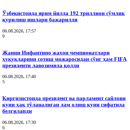
Ўзбекистонда ярим йилда 192 триллион сўмлик
қурилиш ишлари бажарилди
06.08.2026, 17:57
9
Жанни Инфантино жаҳон чемпионатлари
ҳуқуқларини сотиш можаросидан сўнг ҳам FIFA
президенти лавозимида қолди
06.08.2026, 17:40
5
Қирғизистонда президент ва парламент сайлови
куни ҳақ тўланадиган дам олиш куни сифатида
белгиланди
06.08.2026, 17:30
6