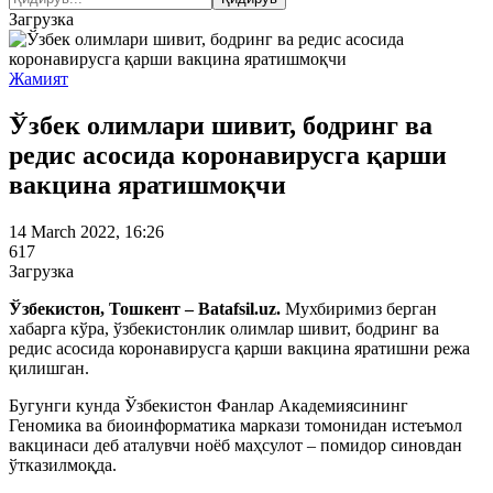
Загрузка
Жамият
Ўзбек олимлари шивит, бодринг ва
редис асосида коронавирусга қарши
вакцина яратишмоқчи
14 March 2022, 16:26
617
Загрузка
Ўзбекистон, Тошкент – Batafsil.uz.
Мухбиримиз берган
хабарга кўра, ўзбекистонлик олимлар шивит, бодринг ва
редис асосида коронавирусга қарши вакцина яратишни режа
қилишган.
Бугунги кунда Ўзбекистон Фанлар Академиясининг
Геномика ва биоинформатика маркази томонидан истеъмол
вакцинаси деб аталувчи ноёб маҳсулот – помидор синовдан
ўтказилмоқда.