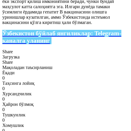
ёки экспорт қилиш имкониятини беради, чунки бундай
маҳсулот катта салоҳиятга эга. Илгари дунёда тамаки
ўсимлиги ёрдамида гепатит В вакцинасини олишга
уринишлар кузатилган, аммо Ўзбекистонда истеъмол
вакцинасини қўлга киритиш ҳали бўлмаган.
Ўзбекистон бўйлаб янгиликлар:
Telegram-
каналга уланинг
Share
Загрузка
Share
Мақоладан таъсирланиш
Ёқади
0
Таҳсинга лойиқ
0
Хурсандчилик
0
Ҳайрон бўлмоқ
0
Тушкунлик
0
Хомушлик
0