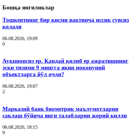
Бошқа янгиликлар
Тошкентнинг бир қисми вақтинча иссиқ сувсиз
қолади
06.08.2026, 19:09
0
Аукционсиз ер. Қандай қилиб ер ажратишнинг
эски тизими 9 мингга яқин ноқонуний
объектларга йўл очди?
06.08.2026, 19:07
2
Марказий банк биометрик маълумотларни
сақлаш бўйича янги талабларни жорий қилди
06.08.2026, 18:15
9