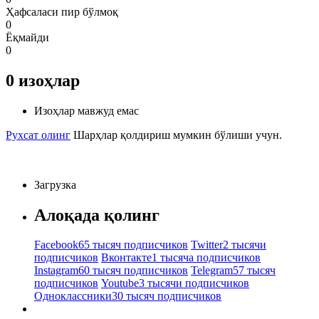
Ҳафсаласи пир бўлмоқ
0
Ёқмайди
0
0
изоҳлар
Изоҳлар мавжуд емас
Рухсат олинг
Шарҳлар қолдириш мумкин бўлиши учун.
Загрузка
Алоқада қолинг
Facebook
65 тысяч подписчиков
Twitter
2 тысячи
подписчиков
Вконтакте
1 тысяча подписчиков
Instagram
60 тысяч подписчиков
Telegram
57 тысяч
подписчиков
Youtube
3 тысячи подписчиков
Одноклассники
30 тысяч подписчиков