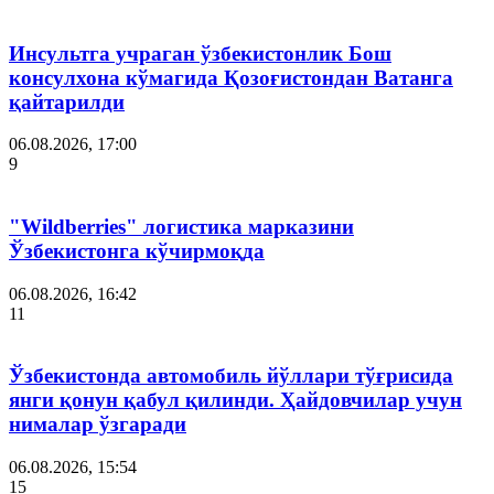
Инсультга учраган ўзбекистонлик Бош
консулхона кўмагида Қозоғистондан Ватанга
қайтарилди
06.08.2026, 17:00
9
"Wildberries" логистика марказини
Ўзбекистонга кўчирмоқда
06.08.2026, 16:42
11
Ўзбекистонда автомобиль йўллари тўғрисида
янги қонун қабул қилинди. Ҳайдовчилар учун
нималар ўзгаради
06.08.2026, 15:54
15