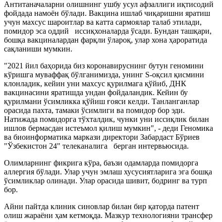
Антитаначаларни олишнинг ушбу усул афзаллиги иқтисодий
фойдада намоён бўлади. Вакцина ишлаб чиқаришни яратиш
учун махсус шароитлар ва катта сармоялар талаб этилади,
помидор эса оддий иссиқхоналарда ўсади. Бундан ташқари,
бошқа вакциналардан фарқли ўлароқ, улар хона ҳароратида
сақланиши мумкин.
"2021 йил баҳорида биз коронавируснинг бутун геномини
кўришга муваффақ бўлганимизда, унинг S-оқсил қисмини
клонладик, кейин уни махсус қурилмага қўйиб, ДНК
вакцинасини яратишда ундан фойдаландик. Кейин бу
қурилмани ўсимликка қўйиш ғояси келди. Танланганлар
орасида пахта, тамаки ўсимлиги ва помидор бор эди.
Натижада помидорга тўхталдик, чунки уни иссиқлик билан
ишлов бермасдан истеъмол қилиш мумкин", - деди Геномика
ва биоинформатика маркази директори Забардаст Бўриев
"Ўзбекистон 24" телеканалига берган интервьюсида.
Олимларнинг фикрига кўра, баъзи одамларда помидорга
аллергия бўлади. Улар учун эмлаш хусусиятларига эга бошқа
ўсимликлар олинади. Улар орасида шивит, бодринг ва турп
бор.
Айни пайтда клиник синовлар билан бир қаторда патент
олиш жараёни ҳам кетмоқда. Мазкур технологияни трансфер