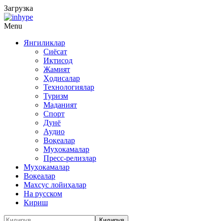
Загрузка
Menu
Янгиликлар
Сиёсат
Иқтисод
Жамият
Ҳодисалар
Технологиялар
Туризм
Маданият
Спорт
Дунё
Аудио
Воқеалар
Муҳокамалар
Пресс-релизлар
Муҳокамалар
Воқеалар
Махсус лойиҳалар
На русском
Кириш