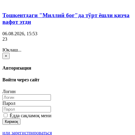
Тошкентдаги "Миллий боғ"да тўрт ёшли қизча
вафот этди
06.08.2026, 15:53
23
Юклаш...
×
Авторизация
Войти через сайт
Логин
Парол
Ёдда сақламоқ мени
или зарегистрироваться