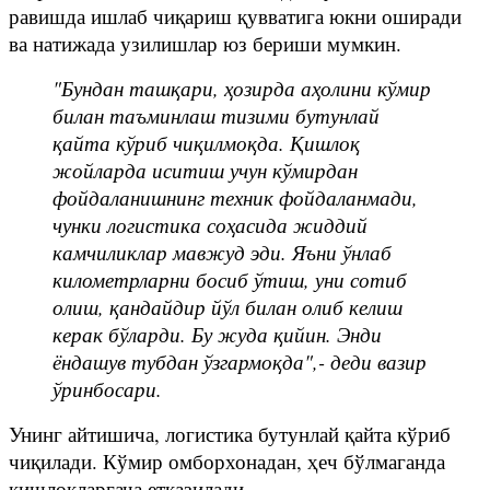
равишда ишлаб чиқариш қувватига юкни оширади
ва натижада узилишлар юз бериши мумкин.
"Бундан ташқари, ҳозирда аҳолини кўмир
билан таъминлаш тизими бутунлай
қайта кўриб чиқилмоқда. Қишлоқ
жойларда иситиш учун кўмирдан
фойдаланишнинг техник фойдаланмади,
чунки логистика соҳасида жиддий
камчиликлар мавжуд эди. Яъни ўнлаб
километрларни босиб ўтиш, уни сотиб
олиш, қандайдир йўл билан олиб келиш
керак бўларди. Бу жуда қийин. Энди
ёндашув тубдан ўзгармоқда",- деди вазир
ўринбосари.
Унинг айтишича, логистика бутунлай қайта кўриб
чиқилади. Кўмир омборхонадан, ҳеч бўлмаганда
қишлоқларгача етказилади.