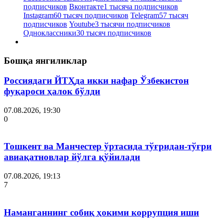
подписчиков
Вконтакте
1 тысяча подписчиков
Instagram
60 тысяч подписчиков
Telegram
57 тысяч
подписчиков
Youtube
3 тысячи подписчиков
Одноклассники
30 тысяч подписчиков
Бошқа янгиликлар
Россиядаги ЙТҲда икки нафар Ўзбекистон
фуқароси ҳалок бўлди
07.08.2026, 19:30
0
Тошкент ва Манчестер ўртасида тўғридан-тўғри
авиақатновлар йўлга қўйилади
07.08.2026, 19:13
7
Наманганнинг собиқ ҳокими коррупция иши