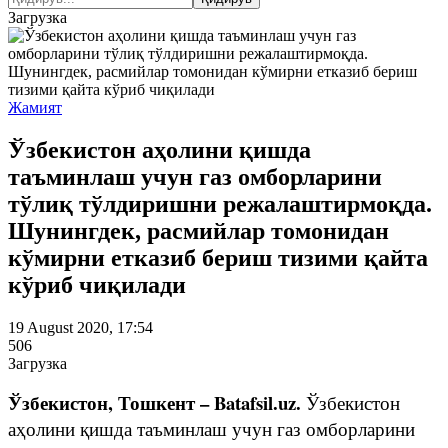
Загрузка
Жамият
Ўзбекистон аҳолини қишда
таъминлаш учун газ омборларини
тўлиқ тўлдиришни режалаштирмоқда.
Шунингдек, расмийлар томонидан
кўмирни етказиб бериш тизими қайта
кўриб чиқилади
19 August 2020, 17:54
506
Загрузка
Ўзбекистон, Тошкент – Batafsil.uz.
Ўзбекистон
аҳолини қишда таъминлаш учун газ омборларини