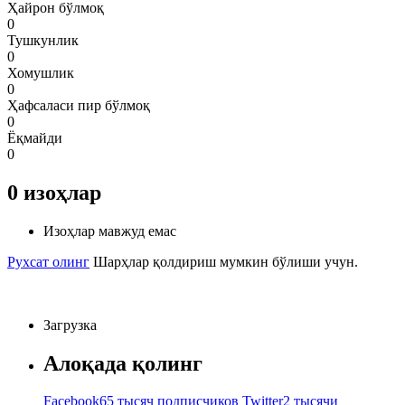
Ҳайрон бўлмоқ
0
Тушкунлик
0
Хомушлик
0
Ҳафсаласи пир бўлмоқ
0
Ёқмайди
0
0
изоҳлар
Изоҳлар мавжуд емас
Рухсат олинг
Шарҳлар қолдириш мумкин бўлиши учун.
Загрузка
Алоқада қолинг
Facebook
65 тысяч подписчиков
Twitter
2 тысячи