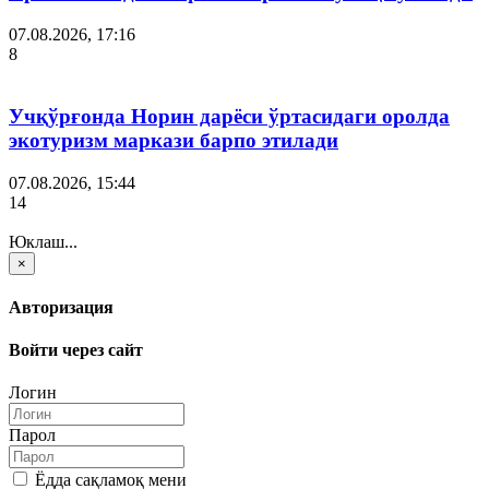
07.08.2026, 17:16
8
Учқўрғонда Норин дарёси ўртасидаги оролда
экотуризм маркази барпо этилади
07.08.2026, 15:44
14
Юклаш...
×
Авторизация
Войти через сайт
Логин
Парол
Ёдда сақламоқ мени