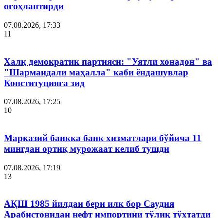
огоҳлантирди
07.08.2026, 17:33
11
Халқ демократик партияси: "Уятли хонадон" ва
"Шармандали маҳалла" каби ёндашувлар
Конституцияга зид
07.08.2026, 17:25
10
Марказий банкка банк хизматлари бўйича 11
мингдан ортиқ мурожаат келиб тушди
07.08.2026, 17:19
13
АҚШ 1985 йилдан бери илк бор Саудия
Арабистонидан нефт импортини тўлиқ тўхтатди