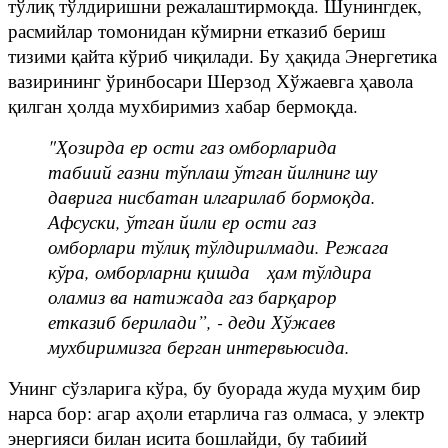
тўлиқ тўлдиришни режалаштирмоқда. Шунингдек,
расмийлар томонидан кўмирни етказиб бериш
тизими қайта кўриб чиқилади. Бу ҳақида Энергетика
вазирининг ўринбосари Шерзод Хўжаевга ҳавола
қилган ҳолда мухбиримиз хабар бермоқда.
"Ҳозирда ер ости газ омборларида
табиий газни тўплаш ўтган йилнинг шу
даврига нисбатан илгарилаб бормоқда.
Афсуски, ўтган йили ер ости газ
омборлари тўлиқ тўлдирилмади. Режага
кўра, омборларни қишда ҳам тўлдира
оламиз ва натижада газ барқарор
етказиб берилади”, - деди Хўжаев
мухбиримизга берган интервьюсида.
Унинг сўзларига кўра, бу буорада жуда муҳим бир
нарса бор: агар аҳоли етарлича газ олмаса, у электр
энергияси билан исита бошлайди, бу табиий