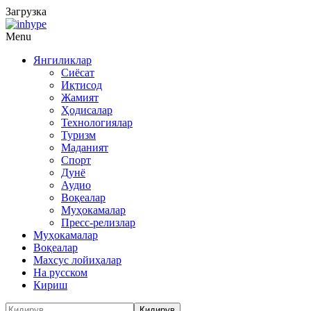
Загрузка
Menu
Янгиликлар
Сиёсат
Иқтисод
Жамият
Ҳодисалар
Технологиялар
Туризм
Маданият
Спорт
Дунё
Аудио
Воқеалар
Муҳокамалар
Пресс-релизлар
Муҳокамалар
Воқеалар
Махсус лойиҳалар
На русском
Кириш