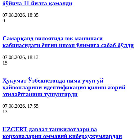
бўйича 11 йилга қамалди
07.08.2026, 18:35
9
Самарқанд вилоятида юк машинаси
кабинасидаги ёнғин инсон ўлимига сабаб бўлди
07.08.2026, 18:13
15
Ҳукумат Ўзбекистонда нима учун уй
ҳайвонларини идентификация қилиш жорий
этилаётганини тушунтирди
07.08.2026, 17:55
13
UZCERT давлат ташкилотлари ва
корхоналарни оммавий киберҳужумлардан