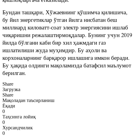
Бундан ташқари, Хўжаевнинг қўшимча қилишича,
бу йил энергетиклар ўтган йилга нисбатан беш
миллиард киловатт-соат электр энергиясини ишлаб
чиқаришни режалаштирмоқдалар. Бунинг учун 2019
йилда бўлгани каби бир хил ҳажмдаги газ
ишлатилиши жуда муҳимдир. Бу аҳоли ва
корхоналарнинг барқарор ишлашига имкон беради.
Бу ҳақида олдинги мақоламизда батафсил маълумот
берилган.
Share
Загрузка
Share
Мақоладан таъсирланиш
Ёқади
0
Таҳсинга лойиқ
0
Хурсандчилик
0