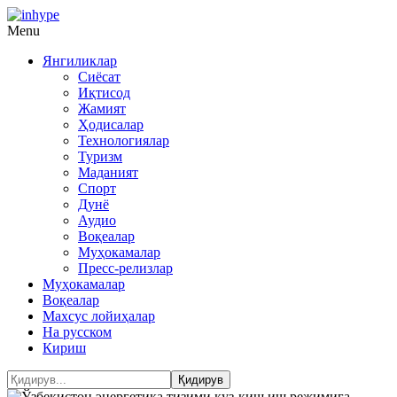
Menu
Янгиликлар
Сиёсат
Иқтисод
Жамият
Ҳодисалар
Технологиялар
Туризм
Маданият
Спорт
Дунё
Аудио
Воқеалар
Муҳокамалар
Пресс-релизлар
Муҳокамалар
Воқеалар
Махсус лойиҳалар
На русском
Кириш