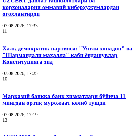
UZCERT давлат ташкилотлари ва
корхоналарни оммавий киберҳужумлардан
огоҳлантирди
07.08.2026, 17:33
11
Халқ демократик партияси: "Уятли хонадон" ва
"Шармандали маҳалла" каби ёндашувлар
Конституцияга зид
07.08.2026, 17:25
10
Марказий банкка банк хизматлари бўйича 11
мингдан ортиқ мурожаат келиб тушди
07.08.2026, 17:19
13