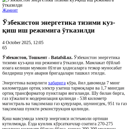
Жамият
Ўзбекистон энергетика тизими куз-
қиш иш режимига ўтказилди
4 October 2025, 12:05
65
Ўзбекистон, Тошкент - Batafsil.uz.
Ўзбекистон энергетика
тизими куз-қиш иш режимига ўтказилди. Мамлакат бўйлаб
юзага келиши мумкин бўлган ҳодисаларга тезкор муносабат
билдириш учун авария бригадалари ташкил этилди.
Энергетика вазирлиги
хабарига
кўра, йил давомида 7 минг
километрдан ортиқ электр узатиш тармоқлари ва 1,7 мингдан
ортиқ трансформатор пунктлари янгиланди. Шу билан бирга,
газ хўжалиги модернизация қилинди - 538 километр
магистраль ва тақсимлаш газ қувурлари, шунингдек, 951 та газ
тақсимлаш пункти реконструкция қилинди.
Қиш мавсумида электр энергияси истеъмоли ортиши
кутилмоқда. Ёзда кунлик кўрсаткичлар соатига 270-275
миллион киловатт бўлган бўлса, қишда 290-300 миллион