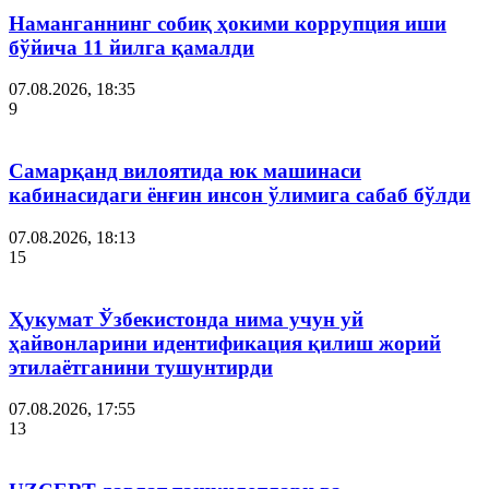
Наманганнинг собиқ ҳокими коррупция иши
бўйича 11 йилга қамалди
07.08.2026, 18:35
9
Самарқанд вилоятида юк машинаси
кабинасидаги ёнғин инсон ўлимига сабаб бўлди
07.08.2026, 18:13
15
Ҳукумат Ўзбекистонда нима учун уй
ҳайвонларини идентификация қилиш жорий
этилаётганини тушунтирди
07.08.2026, 17:55
13