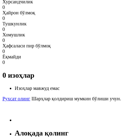
Хурсандчилик
0
Ҳайрон бўлмоқ
0
Тушкунлик
0
Хомушлик
0
Ҳафсаласи пир бўлмоқ
0
Ёқмайди
0
0
изоҳлар
Изоҳлар мавжуд емас
Рухсат олинг
Шарҳлар қолдириш мумкин бўлиши учун.
Алоқада қолинг