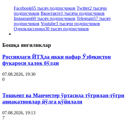
Facebook
65 тысяч подписчиков
Twitter
2 тысячи
подписчиков
Вконтакте
1 тысяча подписчиков
Instagram
60 тысяч подписчиков
Telegram
57 тысяч
подписчиков
Youtube
3 тысячи подписчиков
Одноклассники
30 тысяч подписчиков
Бошқа янгиликлар
Россиядаги ЙТҲда икки нафар Ўзбекистон
фуқароси ҳалок бўлди
07.08.2026, 19:30
0
Тошкент ва Манчестер ўртасида тўғридан-тўғри
авиақатновлар йўлга қўйилади
07.08.2026, 19:13
7