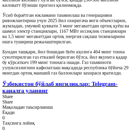
киловатт бўлиши прогноз қилинмоқда.
Ўсиб бораётган юкламани таъминлаш ва генерацияни
ривожлантириш учун 2025 йил охиригача янги объектларни,
жумладан, умумий қуввати 3 минг мегаваттдан ортиқ қуёш ва
шамол электр станциялари, 1167 МВт иссиқлик станциялари
ва 1,5 минг мегаваттдан ортиқ энергия сақлаш тизимларини
ишга тушириш режалаштирилган.
Бундан ташқари, йил бошидан буён аҳолига 464 минг тонна
суюлтирилган газ етказиб берилган бўлса, йил якунига қадар
бу кўрсаткич 199 минг тоннага ошади. Газ таъминоти
узлуксизлигини кафолатлаш мақсадида республика бўйича 29
мингдан ортиқ маиший газ баллонлари захираси яратилди.
Ўзбекистон бўйлаб янгиликлар: Telegram-
каналга уланинг
Share
Share
Мақоладан таъсирланиш
Ёқади
0
Таҳсинга лойиқ
0