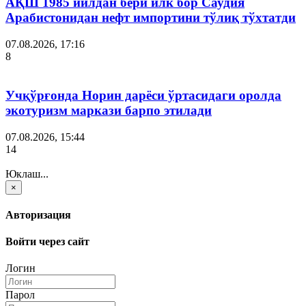
АҚШ 1985 йилдан бери илк бор Саудия
Арабистонидан нефт импортини тўлиқ тўхтатди
07.08.2026, 17:16
8
Учқўрғонда Норин дарёси ўртасидаги оролда
экотуризм маркази барпо этилади
07.08.2026, 15:44
14
Юклаш...
×
Авторизация
Войти через сайт
Логин
Парол