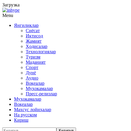
Загрузка
Menu
Янгиликлар
Сиёсат
Иқтисод
Жамият
Ҳодисалар
Технологиялар
Туризм
Маданият
Спорт
Дунё
Аудио
Воқеалар
Муҳокамалар
Пресс-релизлар
Муҳокамалар
Воқеалар
Махсус лойиҳалар
На русском
Кириш