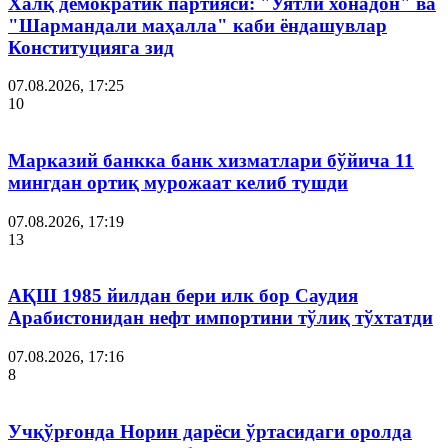
Халқ демократик партияси: "Уятли хонадон" ва
"Шармандали маҳалла" каби ёндашувлар
Конституцияга зид
07.08.2026, 17:25
10
Марказий банкка банк хизматлари бўйича 11
мингдан ортиқ мурожаат келиб тушди
07.08.2026, 17:19
13
АҚШ 1985 йилдан бери илк бор Саудия
Арабистонидан нефт импортини тўлиқ тўхтатди
07.08.2026, 17:16
8
Учқўрғонда Норин дарёси ўртасидаги оролда