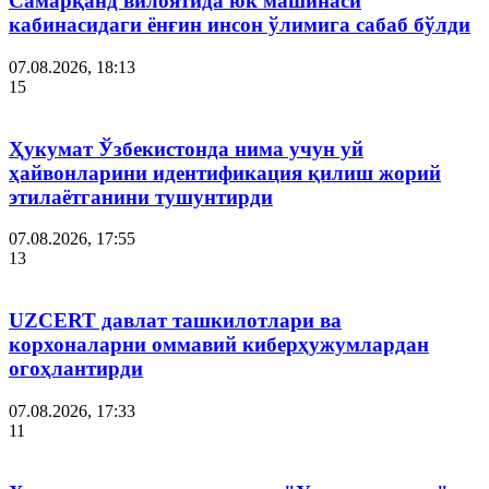
Самарқанд вилоятида юк машинаси
кабинасидаги ёнғин инсон ўлимига сабаб бўлди
07.08.2026, 18:13
15
Ҳукумат Ўзбекистонда нима учун уй
ҳайвонларини идентификация қилиш жорий
этилаётганини тушунтирди
07.08.2026, 17:55
13
UZCERT давлат ташкилотлари ва
корхоналарни оммавий киберҳужумлардан
огоҳлантирди
07.08.2026, 17:33
11