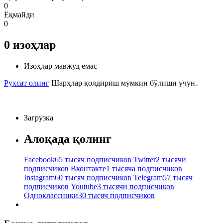
0
Ёқмайди
0
0
изоҳлар
Изоҳлар мавжуд емас
Рухсат олинг
Шарҳлар қолдириш мумкин бўлиши учун.
Загрузка
Алоқада қолинг
Facebook
65 тысяч подписчиков
Twitter
2 тысячи
подписчиков
Вконтакте
1 тысяча подписчиков
Instagram
60 тысяч подписчиков
Telegram
57 тысяч
подписчиков
Youtube
3 тысячи подписчиков
Одноклассники
30 тысяч подписчиков