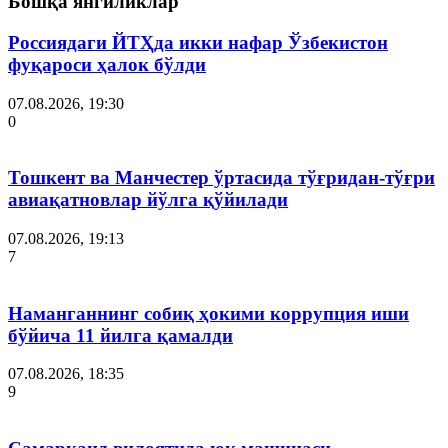
Бошқа янгиликлар
Россиядаги ЙТҲда икки нафар Ўзбекистон
фуқароси ҳалок бўлди
07.08.2026, 19:30
0
Тошкент ва Манчестер ўртасида тўғридан-тўғри
авиақатновлар йўлга қўйилади
07.08.2026, 19:13
7
Наманганнинг собиқ ҳокими коррупция иши
бўйича 11 йилга қамалди
07.08.2026, 18:35
9