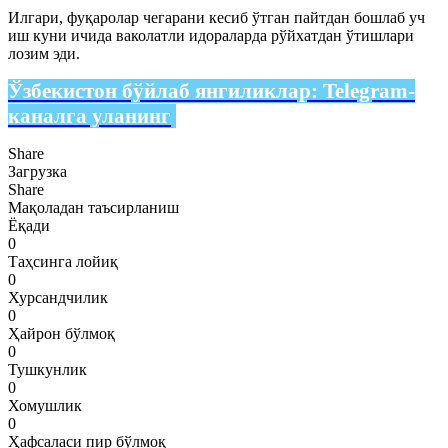
Илгари, фуқаролар чегарани кесиб ўтган пайтдан бошлаб уч
иш куни ичида ваколатли идораларда рўйхатдан ўтишлари
лозим эди.
Ўзбекистон бўйлаб янгиликлар:
Telegram-
каналга уланинг
Share
Загрузка
Share
Мақоладан таъсирланиш
Ёқади
0
Таҳсинга лойиқ
0
Хурсандчилик
0
Ҳайрон бўлмоқ
0
Тушкунлик
0
Хомушлик
0
Ҳафсаласи пир бўлмоқ