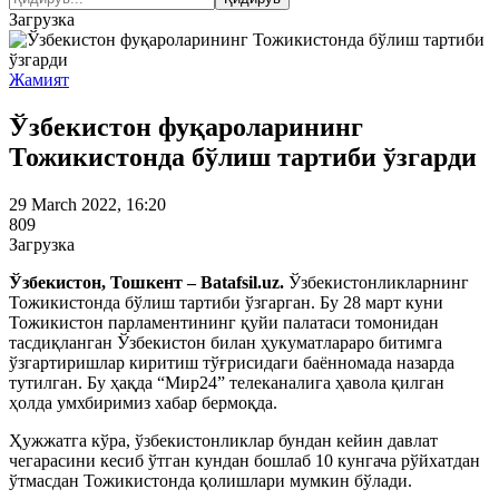
Загрузка
Жамият
Ўзбекистон фуқароларининг
Тожикистонда бўлиш тартиби ўзгарди
29 March 2022, 16:20
809
Загрузка
Ўзбекистон, Тошкент – Batafsil.uz.
Ўзбекистонликларнинг
Тожикистонда бўлиш тартиби ўзгарган. Бу 28 март куни
Тожикистон парламентининг қуйи палатаси томонидан
тасдиқланган Ўзбекистон билан ҳукуматлараро битимга
ўзгартиришлар киритиш тўғрисидаги баённомада назарда
тутилган. Бу ҳақда “Мир24” телеканалига ҳавола қилган
ҳолда умхбиримиз хабар бермоқда.
Ҳужжатга кўра, ўзбекистонликлар бундан кейин давлат
чегарасини кесиб ўтган кундан бошлаб 10 кунгача рўйхатдан
ўтмасдан Тожикистонда қолишлари мумкин бўлади.