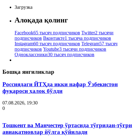
Загрузка
Алоқада қолинг
Facebook
65 тысяч подписчиков
Twitter
2 тысячи
подписчиков
Вконтакте
1 тысяча подписчиков
Instagram
60 тысяч подписчиков
Telegram
57 тысяч
подписчиков
Youtube
3 тысячи подписчиков
Одноклассники
30 тысяч подписчиков
Бошқа янгиликлар
Россиядаги ЙТҲда икки нафар Ўзбекистон
фуқароси ҳалок бўлди
07.08.2026, 19:30
0
Тошкент ва Манчестер ўртасида тўғридан-тўғри
авиақатновлар йўлга қўйилади