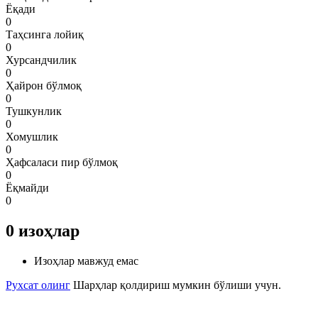
Ёқади
0
Таҳсинга лойиқ
0
Хурсандчилик
0
Ҳайрон бўлмоқ
0
Тушкунлик
0
Хомушлик
0
Ҳафсаласи пир бўлмоқ
0
Ёқмайди
0
0
изоҳлар
Изоҳлар мавжуд емас
Рухсат олинг
Шарҳлар қолдириш мумкин бўлиши учун.