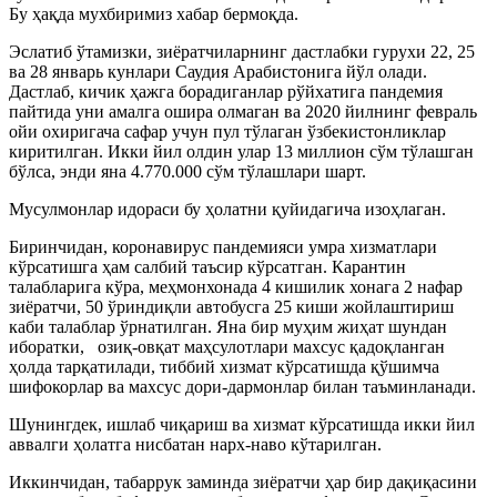
Бу ҳақда мухбиримиз хабар бермоқда.
Эслатиб ўтамизки, зиёратчиларнинг дастлабки гурухи 22, 25
ва 28 январь кунлари Саудия Арабистонига йўл олади.
Дастлаб, кичик ҳажга борадиганлар рўйхатига пандемия
пайтида уни амалга ошира олмаган ва 2020 йилнинг февраль
ойи охиригача сафар учун пул тўлаган ўзбекистонликлар
киритилган. Икки йил олдин улар 13 миллион сўм тўлашган
бўлса, энди яна 4.770.000 сўм тўлашлари шарт.
Мусулмонлар идораси бу ҳолатни қуйидагича изоҳлаган.
Биринчидан, коронавирус пандемияси умра хизматлари
кўрсатишга ҳам салбий таъсир кўрсатган. Карантин
талабларига кўра, меҳмонхонада 4 кишилик хонага 2 нафар
зиёратчи, 50 ўриндиқли автобусга 25 киши жойлаштириш
каби талаблар ўрнатилган. Яна бир муҳим жиҳат шундан
иборатки, озиқ-овқат маҳсулотлари махсус қадоқланган
ҳолда тарқатилади, тиббий хизмат кўрсатишда қўшимча
шифокорлар ва махсус дори-дармонлар билан таъминланади.
Шунингдек, ишлаб чиқариш ва хизмат кўрсатишда икки йил
аввалги ҳолатга нисбатан нарх-наво кўтарилган.
Иккинчидан, табаррук заминда зиёратчи ҳар бир дақиқасини