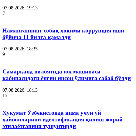
07.08.2026, 19:13
7
Наманганнинг собиқ ҳокими коррупция иши
бўйича 11 йилга қамалди
07.08.2026, 18:35
9
Самарқанд вилоятида юк машинаси
кабинасидаги ёнғин инсон ўлимига сабаб бўлди
07.08.2026, 18:13
15
Ҳукумат Ўзбекистонда нима учун уй
ҳайвонларини идентификация қилиш жорий
этилаётганини тушунтирди