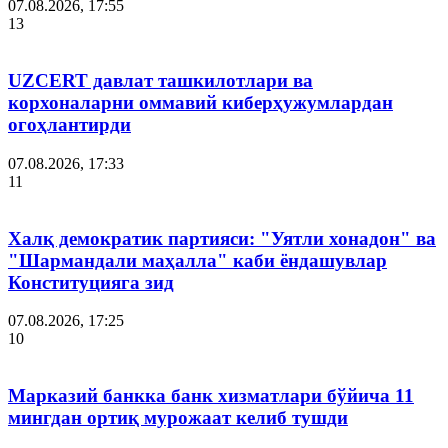
07.08.2026, 17:55
13
UZCERT давлат ташкилотлари ва
корхоналарни оммавий киберҳужумлардан
огоҳлантирди
07.08.2026, 17:33
11
Халқ демократик партияси: "Уятли хонадон" ва
"Шармандали маҳалла" каби ёндашувлар
Конституцияга зид
07.08.2026, 17:25
10
Марказий банкка банк хизматлари бўйича 11
мингдан ортиқ мурожаат келиб тушди