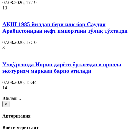
07.08.2026, 17:19
13
АҚШ 1985 йилдан бери илк бор Саудия
Арабистонидан нефт импортини тўлиқ тўхтатди
07.08.2026, 17:16
8
Учқўрғонда Норин дарёси ўртасидаги оролда
экотуризм маркази барпо этилади
07.08.2026, 15:44
14
Юклаш...
×
Авторизация
Войти через сайт