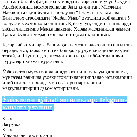
ғанимат билиб, фақат тоату ибодатга сарфлаши учун Саудия
Арабистонида меҳмонхоналар банд қилинган. Масжиди
Набавийга яқин бўлган 5 юлдузли “Пулман зам-зам” ва
Байтуллоҳ атрофидаги “Жабал Умар” ҳудудида жойлашган 5
юлдузли меҳмонхона олинган. Қиёс учун, олдинги йилларда
зиёратчиларимиз Макка шаҳрида Ҳарам масжидидан чамаси
1,2 км. бўлган меҳмонхонада истиқомат қилишган.
Булар зиёратчиларга беш маҳал намозни адо этишга енгиллик
беради, йўл, таомланиш ва бошқалар учун кетадиган вақтни
тежайди. Шунингдек, меҳмонхоналарда тиббиёт ва ишчи
гуруҳлари хизмат кўрсатади.
Ўзбекистон мусулмонлари идорасининг маълум қилишича,
мунтазам равишда ўзбекистонликларнинг талаб-истакларини
инобатга олган ҳолда умра сафари нархларини
мақбуллаштириш давом эттирилади.
Ўзбекистон бўйлаб янгиликлар:
Telegram-
каналга уланинг
Share
Загрузка
Share
Мақоладан таъсирланиш