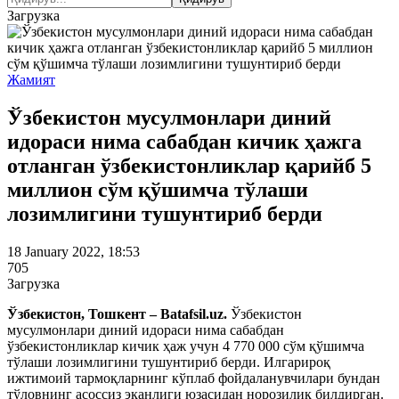
Загрузка
Жамият
Ўзбекистон мусулмонлари диний
идораси нима сабабдан кичик ҳажга
отланган ўзбекистонликлар қарийб 5
миллион сўм қўшимча тўлаши
лозимлигини тушунтириб берди
18 January 2022, 18:53
705
Загрузка
Ўзбекистон, Тошкент – Batafsil.uz.
Ўзбекистон
мусулмонлари диний идораси нима сабабдан
ўзбекистонликлар кичик ҳаж учун 4 770 000 сўм қўшимча
тўлаши лозимлигини тушунтириб берди. Илгарироқ
ижтимоий тармоқларнинг кўплаб фойдаланувчилари бундан
тўловнинг асоссиз эканлиги юзасидан норозилик билдирган.