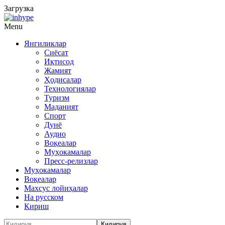
Загрузка
Menu
Янгиликлар
Сиёсат
Иқтисод
Жамият
Ҳодисалар
Технологиялар
Туризм
Маданият
Спорт
Дунё
Аудио
Воқеалар
Муҳокамалар
Пресс-релизлар
Муҳокамалар
Воқеалар
Махсус лойиҳалар
На русском
Кириш