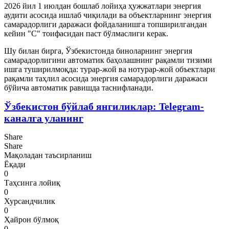
2026 йил 1 июлдан бошлаб лойиҳа ҳужжатлари энергия
аудити асосида ишлаб чиқилади ва объектларнинг энергия
самарадорлиги даражаси фойдаланишга топширилгандан
кейин "C" тоифасидан паст бўлмаслиги керак.
Шу билан бирга, Ўзбекистонда биноларнинг энергия
самарадорлигини автоматик баҳолашнинг рақамли тизими
ишга туширилмоқда: турар-жой ва нотурар-жой объектлари
рақамли таҳлил асосида энергия самарадорлиги даражаси
бўйича автоматик равишда таснифланади.
Ўзбекистон бўйлаб янгиликлар: Telegram-
каналга уланинг
Share
Share
Мақоладан таъсирланиш
Ёқади
0
Таҳсинга лойиқ
0
Хурсандчилик
0
Ҳайрон бўлмоқ
0