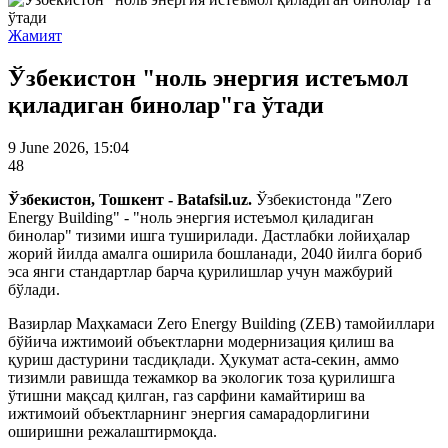
Жамият
Ўзбекистон "ноль энергия истеъмол
қиладиган бинолар"га ўтади
9 June 2026, 15:04
48
Ўзбекистон, Тошкент - Batafsil.uz.
Ўзбекистонда "Zero
Energy Building" - "ноль энергия истеъмол қиладиган
бинолар" тизими ишга туширилади. Дастлабки лойиҳалар
жорий йилда амалга оширила бошланади, 2040 йилга бориб
эса янги стандартлар барча қурилишлар учун мажбурий
бўлади.
Вазирлар Маҳкамаси Zero Energy Building (ZEB) тамойиллари
бўйича ижтимоий объектларни модернизация қилиш ва
қуриш дастурини тасдиқлади. Ҳукумат аста-секин, аммо
тизимли равишда тежамкор ва экологик тоза қурилишга
ўтишни мақсад қилган, газ сарфини камайтириш ва
ижтимоий объектларнинг энергия самарадорлигини
оширишни режалаштирмоқда.