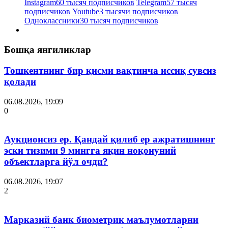
Instagram
60 тысяч подписчиков
Telegram
57 тысяч
подписчиков
Youtube
3 тысячи подписчиков
Одноклассники
30 тысяч подписчиков
Бошқа янгиликлар
Тошкентнинг бир қисми вақтинча иссиқ сувсиз
қолади
06.08.2026, 19:09
0
Аукционсиз ер. Қандай қилиб ер ажратишнинг
эски тизими 9 мингга яқин ноқонуний
объектларга йўл очди?
06.08.2026, 19:07
2
Марказий банк биометрик маълумотларни