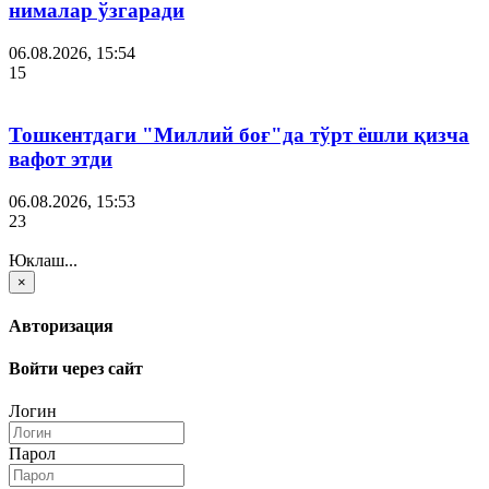
нималар ўзгаради
06.08.2026, 15:54
15
Тошкентдаги "Миллий боғ"да тўрт ёшли қизча
вафот этди
06.08.2026, 15:53
23
Юклаш...
×
Авторизация
Войти через сайт
Логин
Парол