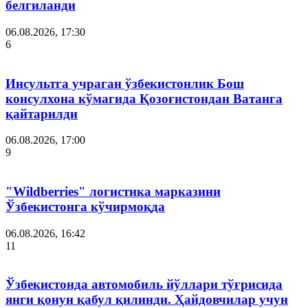
белгиланди
06.08.2026, 17:30
6
Инсультга учраган ўзбекистонлик Бош
консулхона кўмагида Қозоғистондан Ватанга
қайтарилди
06.08.2026, 17:00
9
"Wildberries" логистика марказини
Ўзбекистонга кўчирмоқда
06.08.2026, 16:42
11
Ўзбекистонда автомобиль йўллари тўғрисида
янги қонун қабул қилинди. Ҳайдовчилар учун