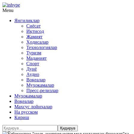
Menu
Янгиликлар
Сиёсат
Иқтисод
Жамият
Ҳодисалар
Технологиялар
Туризм
Маданият
Спорт
Дунё
Аудио
Воқеалар
Муҳокамалар
Пресс-релизлар
Муҳокамалар
Воқеалар
Махсус лойиҳалар
На русском
Кириш