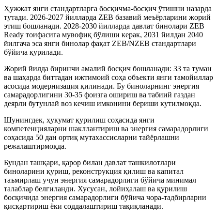
Ҳужжат янги стандартларга босқичма-босқич ўтишни назарда
тутади. 2026-2027 йилларда ZEB базавий меъёрларини жорий
этиш бошланади. 2028-2030 йилларда давлат бинолари ZEB
Ready тоифасига мувофиқ бўлиши керак, 2031 йилдан 2040
йилгача эса янги бинолар фақат ZEB/NZEB стандартлари
бўйича қурилади.
Жорий йилда биринчи амалий босқич бошланади: 33 та туман
ва шаҳарда биттадан ижтимоий соҳа объекти янги тамойиллар
асосида модернизация қилинади. Бу биноларнинг энергия
самарадорлигини 30-35 фоизга ошириш ва табиий газдан
деярли бутунлай воз кечиш имконини бериши кутилмоқда.
Шунингдек, ҳукумат қурилиш соҳасида янги
компетенцияларни шакллантириш ва энергия самарадорлиги
соҳасида 50 дан ортиқ мутахассисларни тайёрлашни
режалаштирмоқда.
Бундан ташқари, қарор билан давлат ташкилотлари
биноларини қуриш, реконструкция қилиш ва капитал
таъмирлаш учун энергия самарадорлиги бўйича минимал
талаблар белгиланди. Хусусан, лойиҳалаш ва қурилиш
босқичида энергия самарадорлиги бўйича чора-тадбирларни
қисқартириш ёки соддалаштириш тақиқланади.