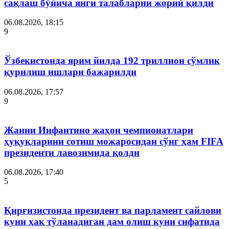
сақлаш бўйича янги талабларни жорий қилди
06.08.2026, 18:15
9
Ўзбекистонда ярим йилда 192 триллион сўмлик
қурилиш ишлари бажарилди
06.08.2026, 17:57
9
Жанни Инфантино жаҳон чемпионатлари
ҳуқуқларини сотиш можаросидан сўнг ҳам FIFA
президенти лавозимида қолди
06.08.2026, 17:40
5
Қирғизистонда президент ва парламент сайлови
куни ҳақ тўланадиган дам олиш куни сифатида