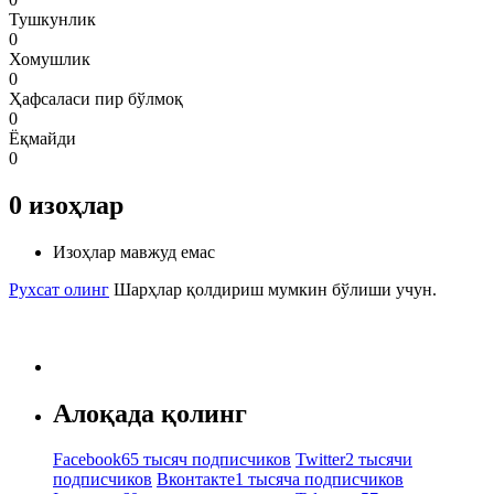
Тушкунлик
0
Хомушлик
0
Ҳафсаласи пир бўлмоқ
0
Ёқмайди
0
0
изоҳлар
Изоҳлар мавжуд емас
Рухсат олинг
Шарҳлар қолдириш мумкин бўлиши учун.
Алоқада қолинг
Facebook
65 тысяч подписчиков
Twitter
2 тысячи
подписчиков
Вконтакте
1 тысяча подписчиков