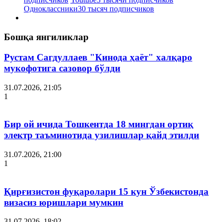
Одноклассники
30 тысяч подписчиков
Бошқа янгиликлар
Рустам Сагдуллаев "Кинода ҳаёт" халқаро
мукофотига сазовор бўлди
31.07.2026, 21:05
1
Бир ой ичида Тошкентда 18 мингдан ортиқ
электр таъминотида узилишлар қайд этилди
31.07.2026, 21:00
1
Қирғизистон фуқаролари 15 кун Ўзбекистонда
визасиз юришлари мумкин
31.07.2026, 18:02