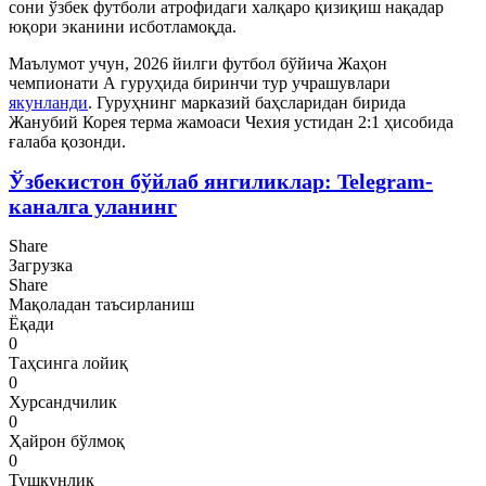
сони ўзбек футболи атрофидаги халқаро қизиқиш нақадар
юқори эканини исботламоқда.
Маълумот учун, 2026 йилги футбол бўйича Жаҳон
чемпионати А гуруҳида биринчи тур учрашувлари
якунланди
. Гуруҳнинг марказий баҳсларидан бирида
Жанубий Корея терма жамоаси Чехия устидан 2:1 ҳисобида
ғалаба қозонди.
Ўзбекистон бўйлаб янгиликлар: Telegram-
каналга уланинг
Share
Загрузка
Share
Мақоладан таъсирланиш
Ёқади
0
Таҳсинга лойиқ
0
Хурсандчилик
0
Ҳайрон бўлмоқ
0
Тушкунлик