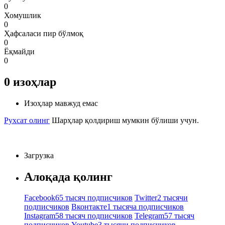
0
Хомушлик
0
Ҳафсаласи пир бўлмоқ
0
Ёқмайди
0
0
изоҳлар
Изоҳлар мавжуд емас
Рухсат олинг
Шарҳлар қолдириш мумкин бўлиши учун.
Загрузка
Алоқада қолинг
Facebook
65 тысяч подписчиков
Twitter
2 тысячи
подписчиков
Вконтакте
1 тысяча подписчиков
Instagram
58 тысяч подписчиков
Telegram
57 тысяч
подписчиков
Youtube
3 тысячи подписчиков