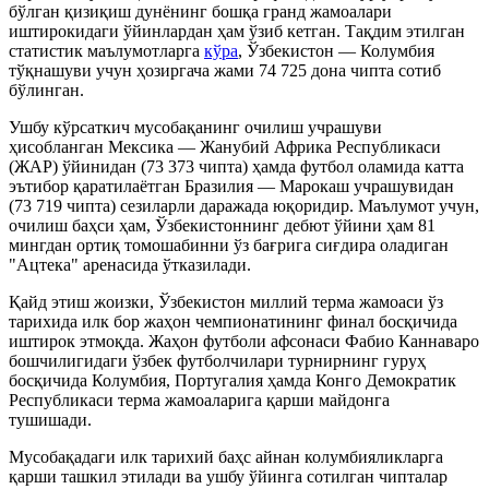
бўлган қизиқиш дунёнинг бошқа гранд жамоалари
иштирокидаги ўйинлардан ҳам ўзиб кетган. Тақдим этилган
статистик маълумотларга
кўра
, Ўзбекистон — Колумбия
тўқнашуви учун ҳозиргача жами 74 725 дона чипта сотиб
бўлинган.
Ушбу кўрсаткич мусобақанинг очилиш учрашуви
ҳисобланган Мексика — Жанубий Африка Республикаси
(ЖАР) ўйинидан (73 373 чипта) ҳамда футбол оламида катта
эътибор қаратилаётган Бразилия — Марокаш учрашувидан
(73 719 чипта) сезиларли даражада юқоридир. Маълумот учун,
очилиш баҳси ҳам, Ўзбекистоннинг дебют ўйини ҳам 81
мингдан ортиқ томошабинни ўз бағрига сиғдира оладиган
"Ацтека" аренасида ўтказилади.
Қайд этиш жоизки, Ўзбекистон миллий терма жамоаси ўз
тарихида илк бор жаҳон чемпионатининг финал босқичида
иштирок этмоқда. Жаҳон футболи афсонаси Фабио Каннаваро
бошчилигидаги ўзбек футболчилари турнирнинг гуруҳ
босқичида Колумбия, Португалия ҳамда Конго Демократик
Республикаси терма жамоаларига қарши майдонга
тушишади.
Мусобақадаги илк тарихий баҳс айнан колумбияликларга
қарши ташкил этилади ва ушбу ўйинга сотилган чипталар