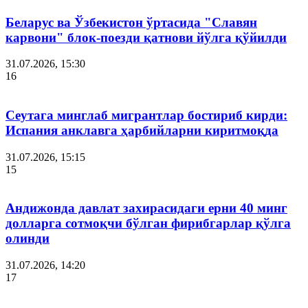
Беларус ва Ўзбекистон ўртасида "Славян
карвони" блок-поезди қатнови йўлга қўйилди
31.07.2026, 15:30
16
Сеутага минглаб мигрантлар бостириб кирди:
Испания анклавга ҳарбийларни киритмоқда
31.07.2026, 15:15
15
Андижонда давлат захирасидаги ерни 40 минг
долларга сотмоқчи бўлган фирибгарлар қўлга
олинди
31.07.2026, 14:20
17