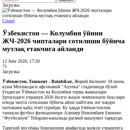
Загрузка
Спорт
Ўзбекистон — Колумбия ўйини
ЖЧ-2026 чипталари сотилиши бўйича
мутлақ етакчига айланди
12 June 2026, 17:20
71
Загрузка
Ўзбекистон, Тошкент - Batafsil.uz.
Жорий йилнинг 18 июнь
куни Мехикодаги афсонавий "Ацтека" стадионида бўлиб
ўтадиган Ўзбекистон ва Колумбия терма жамоалари
ўртасидаги учрашув 2026 йилги жаҳон чемпионати баҳслари
ичида чипта сотилиши бўйича айни пайтгача энг юқори
натижани қайд этиб турибди. Бу ҳақда ўзбекистонлик
таниқли футбол функционери Алишер Никимбаев ўзининг
"Футболиум" Telegram-каналида расмий маълумот тарқатди.
Тарихий мусобақа бошланиши арафасида мазкур учрашувга