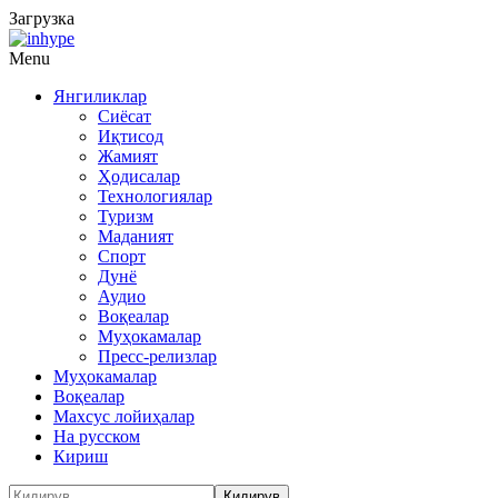
Загрузка
Menu
Янгиликлар
Сиёсат
Иқтисод
Жамият
Ҳодисалар
Технологиялар
Туризм
Маданият
Спорт
Дунё
Аудио
Воқеалар
Муҳокамалар
Пресс-релизлар
Муҳокамалар
Воқеалар
Махсус лойиҳалар
На русском
Кириш