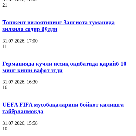
21
Тошкент вилоятининг Зангиота туманида
зилзила содир бўлди
31.07.2026, 17:00
11
Германияда кучли иссиқ оқибатида қарийб 10
минг киши вафот этди
31.07.2026, 16:30
16
UEFA FIFA мусобақаларини бойкот қилишга
тайёрланмоқда
31.07.2026, 15:58
10